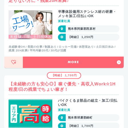
足りない方に・残業20H未満♪
半導体設備用ステンレス材の研磨・
メッキ加工/日払いOK
派遣社員
熊本県阿蘇郡西原村
【時給】 1,250円
未経験者OK
長期の仕事
制服あり
ロッカー完備
休憩室あり
土日祝日休み
残業 20H未満
平均年齢20代
30代が活躍
MORE
【時給】 1,700円
【未経験の方も安心◎】稼ぐ優先・高収入Work☆1H
程度/日の残業でちょい稼ぎ！
バイクくるま部品の組立・加工/日払
いOK
派遣社員
熊本県球磨郡錦町
【時給】 1,700円