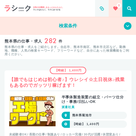
0
女性の仕事探しをもっとかんたんに。
ラシクはたらく、ラクにみつける
すべて
クリア
検索条件
282
熊本県の仕事・求人
件
熊本県の仕事・求人をご紹介します。合志市、熊本市南区、熊本市北区など。勤務
地、職種、人気の検索キーワード、フリーワードなど、自分にあった検索機能をご利
用ください。
【時給】 1,400円
【誰でもはじめは初心者♪】ウレシイ☆土日祝休♪残業
もあるのでガッツリ稼げます！
半導体製造装置の組立・パーツ仕分
け・事務/日払いOK
派遣社員
熊本県菊池市
【時給】 1,400円
未経験者OK
長期の仕事
制服あり
ロッカー完備
30代が活躍
休憩室あり