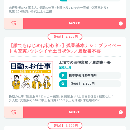
未経験者OK
高収入
長期の仕事
制服あり
ロッカー完備
休憩室あり
残業 20H未満
40代以上も活躍
MORE
【時給】 1,100円
【誰でもはじめは初心者♪】残業基本ナシ！プライベー
トも充実♪ウレシイ☆土日祝休♪／履歴書不要
工場での清掃業務／履歴書不要
派遣社員
熊本県菊池郡菊陽町
【時給】 1,100円
長期の仕事
制服あり
ロッカー完備
休憩室あり
土日祝日休み
残業なし
少人数
女性多め
40代以上も活躍
50代以上も活躍
未経験者OK
MORE
【時給】 1,200円