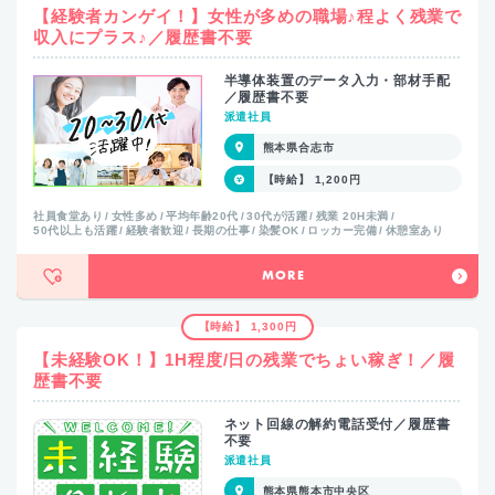
【経験者カンゲイ！】女性が多めの職場♪程よく残業で
収入にプラス♪／履歴書不要
半導体装置のデータ入力・部材手配
／履歴書不要
派遣社員
熊本県合志市
【時給】 1,200円
社員食堂あり
女性多め
平均年齢20代
30代が活躍
残業 20H未満
50代以上も活躍
経験者歓迎
長期の仕事
染髪OK
ロッカー完備
休憩室あり
MORE
【時給】 1,300円
【未経験OK！】1H程度/日の残業でちょい稼ぎ！／履
歴書不要
ネット回線の解約電話受付／履歴書
不要
派遣社員
熊本県熊本市中央区