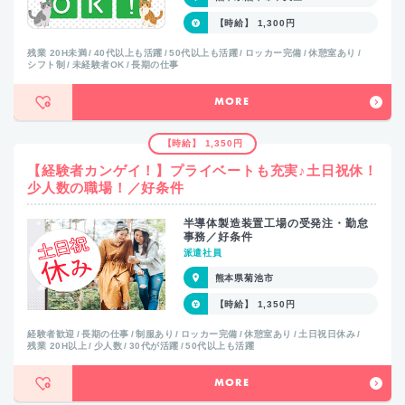
【時給】 1,300円
残業 20H未満
40代以上も活躍
50代以上も活躍
ロッカー完備
休憩室あり
シフト制
未経験者OK
長期の仕事
MORE
【時給】 1,350円
【経験者カンゲイ！】プライベートも充実♪土日祝休！
少人数の職場！／好条件
半導体製造装置工場の受発注・勤怠
事務／好条件
派遣社員
熊本県菊池市
【時給】 1,350円
経験者歓迎
長期の仕事
制服あり
ロッカー完備
休憩室あり
土日祝日休み
残業 20H以上
少人数
30代が活躍
50代以上も活躍
MORE