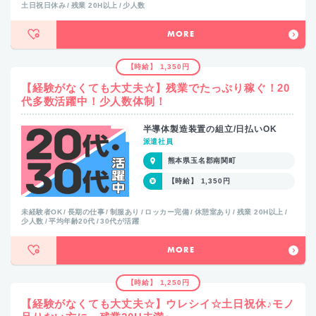
土日祝日休み
残業 20H以上
少人数
MORE
【時給】 1,350円
【経験がなくても大丈夫☆】残業でたっぷり稼ぐ！20
代多数活躍中！少人数体制！
半導体製造装置の組立/日払いOK
派遣社員
熊本県玉名郡南関町
【時給】 1,350円
未経験者OK
長期の仕事
制服あり
ロッカー完備
休憩室あり
残業 20H以上
少人数
平均年齢20代
30代が活躍
MORE
【時給】 1,250円
【経験がなくても大丈夫☆】ウレシイ☆土日祝休♪モノ