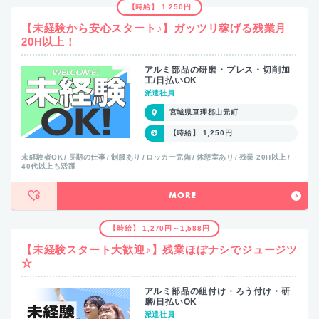
【時給】 1,250円
【未経験から安心スタート♪】ガッツリ稼げる残業月
20H以上！
アルミ部品の研磨・プレス・切削加
工/日払いOK
派遣社員
宮城県亘理郡山元町
【時給】 1,250円
未経験者OK
長期の仕事
制服あり
ロッカー完備
休憩室あり
残業 20H以上
40代以上も活躍
MORE
【時給】 1,270円～1,588円
【未経験スタート大歓迎♪】残業ほぼナシでジュージツ
☆
アルミ部品の組付け・ろう付け・研
磨/日払いOK
派遣社員