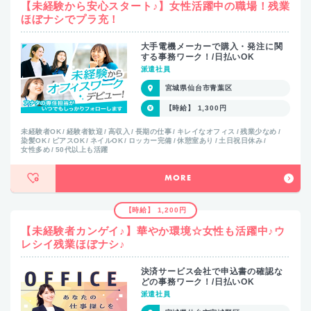
【未経験から安心スタート♪】女性活躍中の職場！残業
ほぼナシでプラ充！
大手電機メーカーで購入・発注に関
する事務ワーク！/日払いOK
派遣社員
宮城県仙台市青葉区
【時給】 1,300円
未経験者OK
経験者歓迎
高収入
長期の仕事
キレイなオフィス
残業少なめ
染髪OK
ピアスOK
ネイルOK
ロッカー完備
休憩室あり
土日祝日休み
女性多め
50代以上も活躍
MORE
【時給】 1,200円
【未経験者カンゲイ♪】華やか環境☆女性も活躍中♪ウ
レシイ残業ほぼナシ♪
決済サービス会社で申込書の確認な
どの事務ワーク！/日払いOK
派遣社員