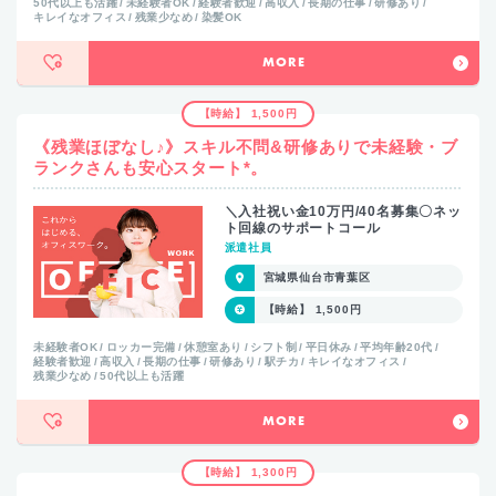
50代以上も活躍
未経験者OK
経験者歓迎
高収入
長期の仕事
研修あり
キレイなオフィス
残業少なめ
染髪OK
MORE
【時給】 1,500円
《残業ほぼなし♪》スキル不問&研修ありで未経験・ブ
ランクさんも安心スタート*。
＼入社祝い金10万円/40名募集〇ネッ
ト回線のサポートコール
派遣社員
宮城県仙台市青葉区
【時給】 1,500円
未経験者OK
ロッカー完備
休憩室あり
シフト制
平日休み
平均年齢20代
経験者歓迎
高収入
長期の仕事
研修あり
駅チカ
キレイなオフィス
残業少なめ
50代以上も活躍
MORE
【時給】 1,300円