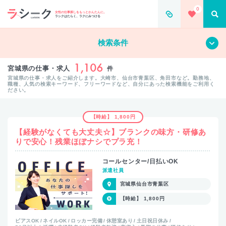
0
女性の仕事探しをもっとかんたんに。
ラシクはたらく、ラクにみつける
すべて
クリア
検索条件
1,106
宮城県の仕事・求人
件
宮城県の仕事・求人をご紹介します。大崎市、仙台市青葉区、角田市など。勤務地、
職種、人気の検索キーワード、フリーワードなど、自分にあった検索機能をご利用く
ださい。
【時給】 1,800円
【経験がなくても大丈夫☆】ブランクの味方・研修あ
りで安心！残業ほぼナシでプラ充！
コールセンター/日払いOK
派遣社員
宮城県仙台市青葉区
【時給】 1,800円
ピアスOK
ネイルOK
ロッカー完備
休憩室あり
土日祝日休み