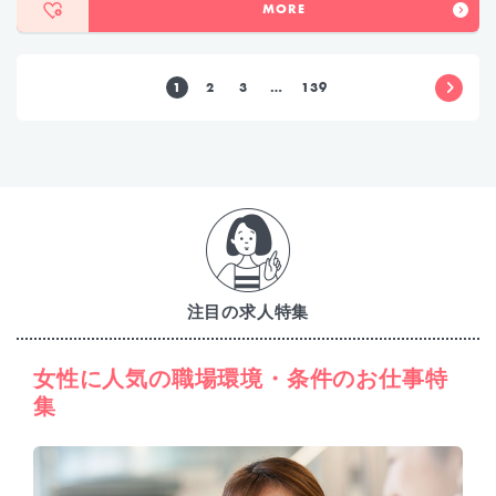
MORE
1
2
3
…
139
注目の求人特集
女性に人気の職場環境・条件のお仕事特
集