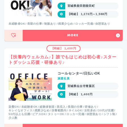
宮城県柴田郡柴田町
【時給】 1,270円～1,588円
未経験者OK
長期の仕事
制服あり
残業少なめ
ロッカー完備
休憩室あり
MORE
【時給】 1,400円
【扶養内ウェルカム♪】誰でもはじめは初心者♪スター
トダッシュ応援・研修あり♪
コールセンター/日払いOK
派遣社員
宮城県仙台市青葉区
【時給】 1,400円
染髪OK
未経験者OK
経験者歓迎
高収入
長期の仕事
研修あり
キレイなオフィス
残業少なめ
扶養範囲内
ネイルOK
女性多め
30代が活躍
50代以上も活躍
ピアスOK
タトゥーOK
ロッカー完備
休憩室あり
シフト制
少人数