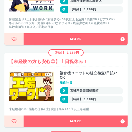
宮城県仙台市宮城野区
【時給】 1,200円
休憩室あり
土日祝日休み
女性多め
50代以上も活躍
染髪OK
ピアスOK
ネイルOK
ロッカー完備
キレイなオフィス
残業少なめ
未経験者OK
経験者歓迎
高収入
長期の仕事
MORE
【時給】 1,180円
【未経験の方も安心◎】土日祝休み！
複合機ユニットの組立検査/日払い
OK
派遣社員
宮城県柴田郡柴田町
【時給】 1,180円
未経験者OK
長期の仕事
土日祝日休み
40代以上も活躍
MORE