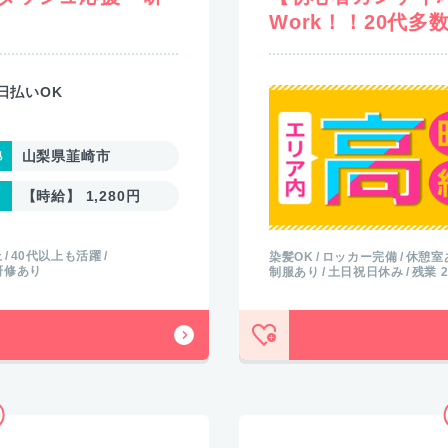
Work！！20代多
日払いOK
山梨県韮崎市
【時給】 1,280円
上
40代以上も活躍
染髪OK
ロッカー完備
休憩室
研修あり
制服あり
土日祝日休み
残業 