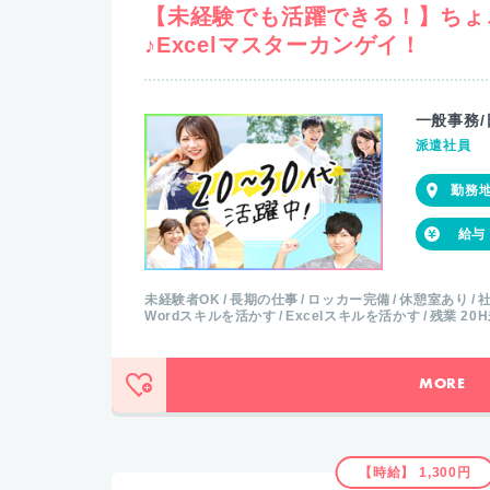
【未経験でも活躍できる！】ちょ
♪Excelマスターカンゲイ！
一般事務/
派遣社員
未経験者OK
長期の仕事
ロッカー完備
休憩室あり
Wordスキルを活かす
Excelスキルを活かす
残業 20
MORE
【時給】 1,300円