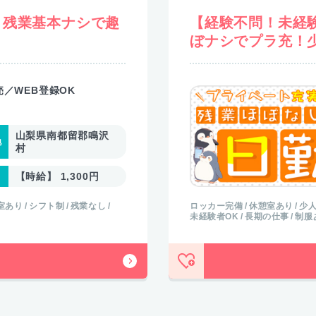
】残業基本ナシで趣
【経験不問！未経
ぼナシでプラ充！
／WEB登録OK
山梨県南都留郡鳴沢
村
【時給】 1,300円
室あり
シフト制
残業なし
ロッカー完備
休憩室あり
少
未経験者OK
長期の仕事
制服