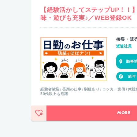
【経験活かしてステップUP！！
味・遊びも充実♪／WEB登録OK
接客・販売
派遣社員
経験者歓迎
長期の仕事
制服あり
ロッカー完備
休憩
50代以上も活躍
MORE