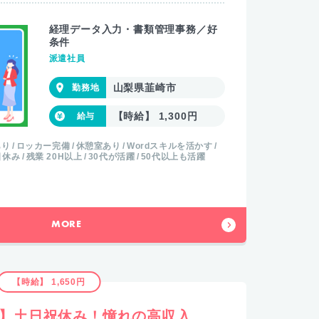
経理データ入力・書類管理事務／好
条件
派遣社員
山梨県韮崎市
【時給】 1,300円
あり
ロッカー完備
休憩室あり
Wordスキルを活かす
日休み
残業 20H以上
30代が活躍
50代以上も活躍
MORE
【時給】 1,650円
♪】土日祝休み！憧れの高収入