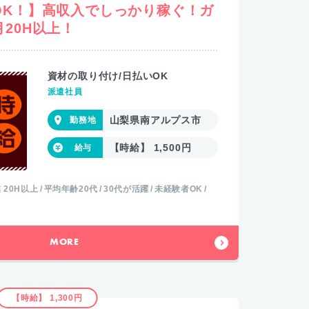
OK！】高収入でしっかり稼ぐ！ガ
20H以上！
資材の取り付け/日払いOK
派遣社員
山梨県南アルプス市
【時給】 1,500円
 20H以上
平均年齢20代
30代が活躍
未経験者OK
MORE
【時給】 1,300円