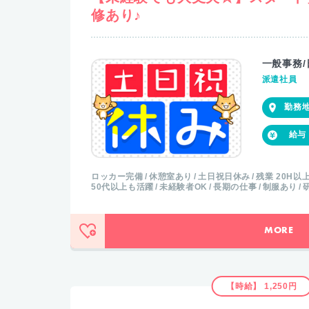
修あり♪
一般事務/
派遣社員
ロッカー完備
休憩室あり
土日祝日休み
残業 20H以
50代以上も活躍
未経験者OK
長期の仕事
制服あり
MORE
【時給】 1,250円