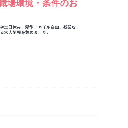
職場環境・条件のお
女
ー
や土日休み、髪型・ネイル自由、残業なし
綺麗
る求人情報を集めました。
ルセ
M