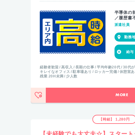
半導体の
／履歴書
派遣社員
経験者歓迎
高収入
長期の仕事
平均年齢20代
30代
キレイなオフィス
駐車場あり
ロッカー完備
休憩室あ
残業 20H未満
少人数
MORE
【時給】 1,280円
【未経験でも大丈夫☆】スタート