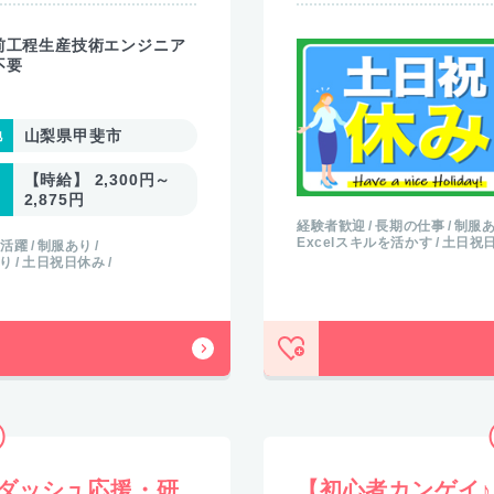
前工程生産技術エンジニア
不要
山梨県甲斐市
【時給】 2,300円～
2,875円
経験者歓迎
長期の仕事
制服
Excelスキルを活かす
土日祝
が活躍
制服あり
り
土日祝日休み
ダッシュ応援・研
【初心者カンゲイ