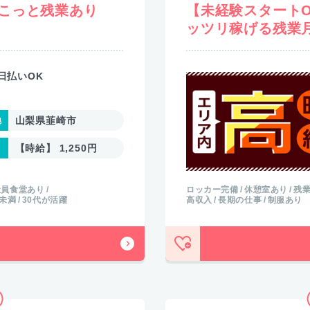
こっと残業あり
【未経験スタート
ッツリ稼げる残業月
日払いOK
山梨県韮崎市
【時給】 1,250円
社員食堂あり
ロッカー完備
休憩室あり
残業
H未満
30代が活躍
高収入
長期の仕事
制服あり