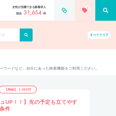
女性が活躍できる新着求人
0
31,654
現在
件
すべて
クリア
ーワードなど、自分にあった検索機能をご利用ください。
【時給】 1,300円
シュUP！！】先の予定も立てやす
好条件