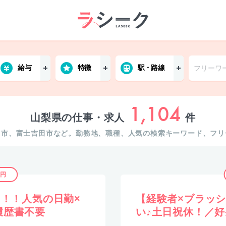
給与
特徴
駅・路線
1,104
山梨県の仕事・求人
件
ス市、富士吉田市など。勤務地、職種、人気の検索キーワード、フリ
5円
円！！人気の日勤×
【経験者×ブラッ
履歴書不要
い♪土日祝休！／