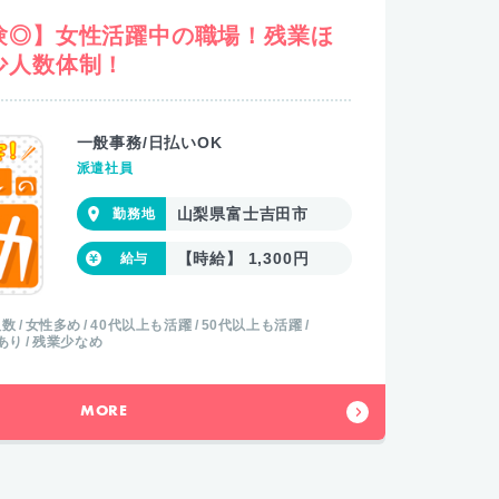
験◎】女性活躍中の職場！残業ほ
少人数体制！
一般事務/日払いOK
派遣社員
山梨県富士吉田市
【時給】 1,300円
人数
女性多め
40代以上も活躍
50代以上も活躍
あり
残業少なめ
MORE