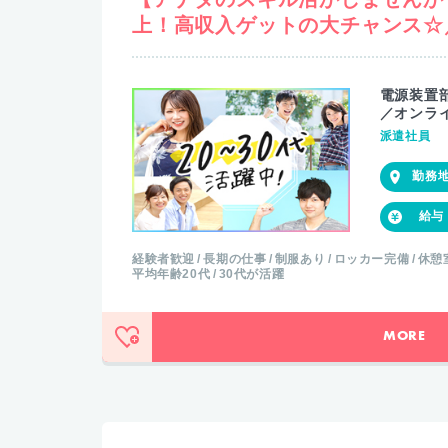
上！高収入ゲットの大チャンス☆
電源装置
／オンラ
派遣社員
経験者歓迎
長期の仕事
制服あり
ロッカー完備
休憩
平均年齢20代
30代が活躍
MORE