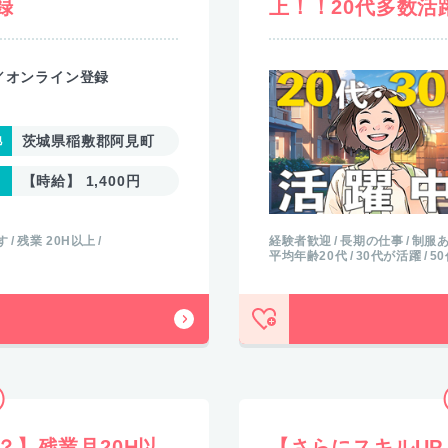
録
上！！20代多数
／オンライン登録
茨城県稲敷郡阿見町
【時給】 1,400円
す
残業 20H以上
経験者歓迎
長期の仕事
制服
平均年齢20代
30代が活躍
5
？】残業月20H以
【さらにスキルUP