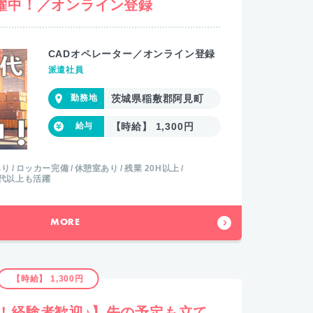
活躍中！／オンライン登録
CADオペレーター／オンライン登録
派遣社員
茨城県稲敷郡阿見町
【時給】 1,300円
あり
ロッカー完備
休憩室あり
残業 20H以上
0代以上も活躍
MORE
【時給】 1,300円
！経験者歓迎♪】先の予定も立て