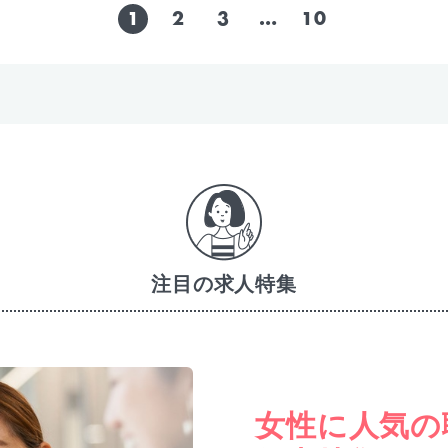
1
2
3
…
10
注目の求人特集
女性に人気の