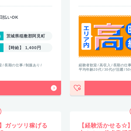
日払いOK
茨城県稲敷郡阿見町
【時給】 1,400円
迎
長期の仕事
制服あり
経験者歓迎
高収入
長期の仕
平均年齢20代
30代が活躍
5
】ガッツリ稼げる
【経験活かせる☆】