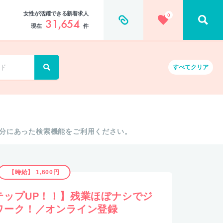
女性が活躍できる新着求人
0
31,654
現在
件
すべて
クリア
分にあった検索機能をご利用ください。
【時給】 1,600円
テップUP！！】残業ほぼナシでジ
ワーク！／オンライン登録