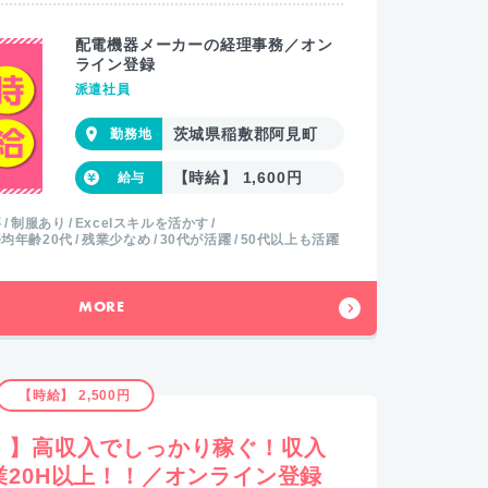
配電機器メーカーの経理事務／オン
ライン登録
派遣社員
茨城県稲敷郡阿見町
【時給】 1,600円
事
制服あり
Excelスキルを活かす
均年齢20代
残業少なめ
30代が活躍
50代以上も活躍
MORE
【時給】 2,500円
！】高収入でしっかり稼ぐ！収入
20H以上！！／オンライン登録