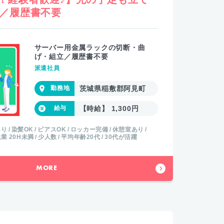
！／履歴書不要
サーバー用金属ラックの切断・曲
げ・組立／履歴書不要
派遣社員
茨城県稲敷郡阿見町
【時給】 1,300円
あり
染髪OK
ピアスOK
ロッカー完備
休憩室あり
業 20H未満
少人数
平均年齢20代
30代が活躍
MORE