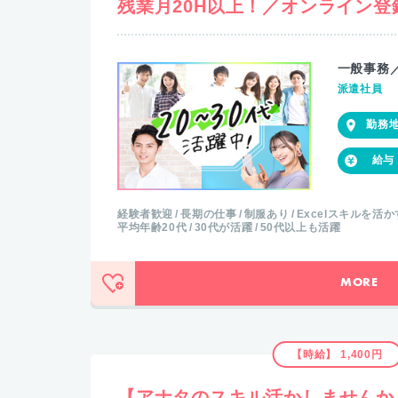
残業月20H以上！／オンライン登
一般事務
派遣社員
経験者歓迎
長期の仕事
制服あり
Excelスキルを活か
平均年齢20代
30代が活躍
50代以上も活躍
MORE
【時給】 1,400円
【アナタのスキル活かしませんか