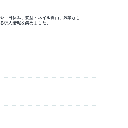
ー
や土日休み、髪型・ネイル自由、残業なし
綺麗
る求人情報を集めました。
ルセ
M