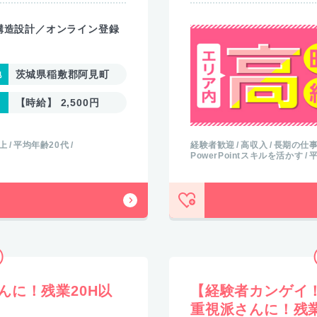
構造設計／オンライン登録
茨城県稲敷郡阿見町
【時給】 2,500円
以上
平均年齢20代
経験者歓迎
高収入
長期の仕
PowerPointスキルを活かす
平
んに！残業20H以
【経験者カンゲイ
重視派さんに！残業