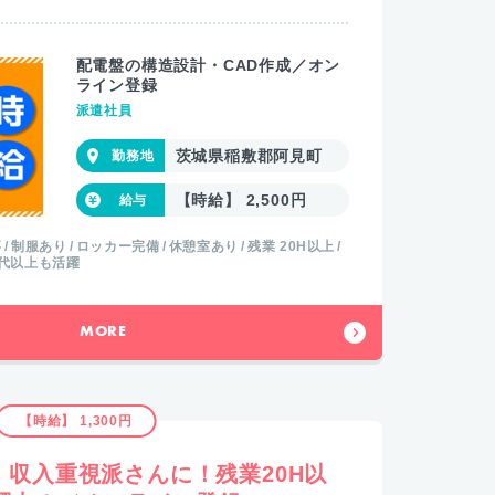
配電盤の構造設計・CAD作成／オン
ライン登録
派遣社員
茨城県稲敷郡阿見町
【時給】 2,500円
事
制服あり
ロッカー完備
休憩室あり
残業 20H以上
0代以上も活躍
MORE
【時給】 1,300円
収入重視派さんに！残業20H以