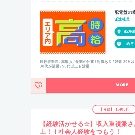
配電盤の
派遣社員
経験者歓迎
高収入
長期の仕事
制服あり
残業 20H
30代が活躍
50代以上も活躍
MORE
【時給】 1,400円
【経験活かせる☆】収入重視派さ
上！！社会人経験をつもう！