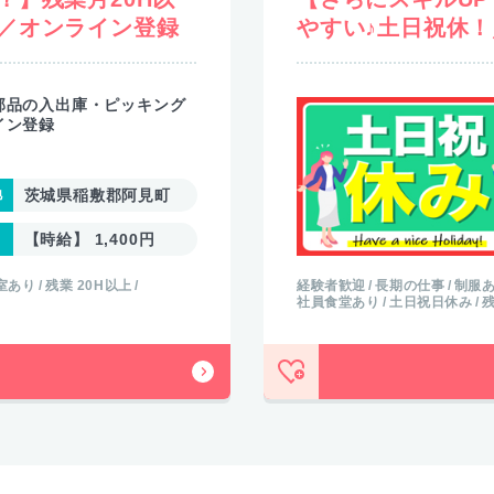
／オンライン登録
やすい♪土日祝休
部品の入出庫・ピッキング
イン登録
茨城県稲敷郡阿見町
【時給】 1,400円
室あり
残業 20H以上
経験者歓迎
長期の仕事
制服
社員食堂あり
土日祝日休み
残