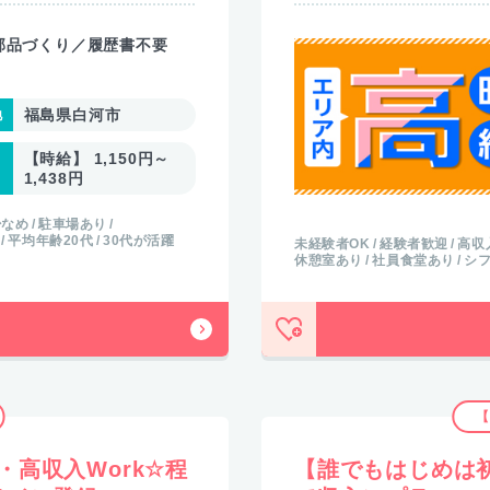
部品づくり／履歴書不要
福島県白河市
【時給】 1,150円～
1,438円
少なめ
駐車場あり
平均年齢20代
30代が活躍
未経験者OK
経験者歓迎
高収
休憩室あり
社員食堂あり
シ
【
高収入Work☆程
【誰でもはじめは