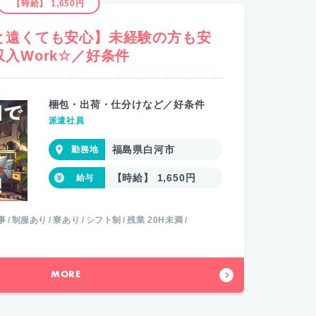
【時給】 1,650円
と遠くても安心】未経験の方も安
入Work☆／好条件
梱包・出荷・仕分けなど／好条件
派遣社員
福島県白河市
【時給】 1,650円
事
制服あり
寮あり
シフト制
残業 20H未満
MORE