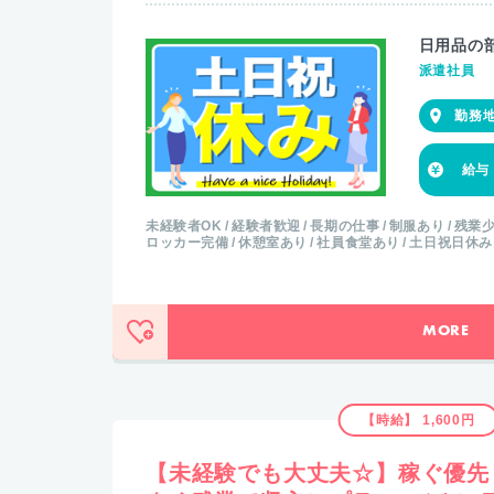
日用品の
派遣社員
未経験者OK
経験者歓迎
長期の仕事
制服あり
残業
ロッカー完備
休憩室あり
社員食堂あり
土日祝日休み
MORE
【時給】 1,600円
【未経験でも大丈夫☆】稼ぐ優先・