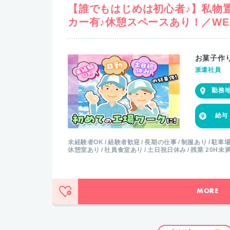
【誰でもはじめは初心者♪】私物
カー有♪休憩スペースあり！／WE
お菓子作
派遣社員
未経験者OK
経験者歓迎
長期の仕事
制服あり
駐車
休憩室あり
社員食堂あり
土日祝日休み
残業 20H未
MORE