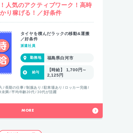
K！人気のアクティブワーク！高時
っかり稼げる！／好条件
タイヤを積んだラックの移動&運搬
／好条件
派遣社員
福島県白河市
【時給】 1,700円～
2,125円
入
長期の仕事
制服あり
駐車場あり
ロッカー完備
0H未満
平均年齢20代
30代が活躍
MORE