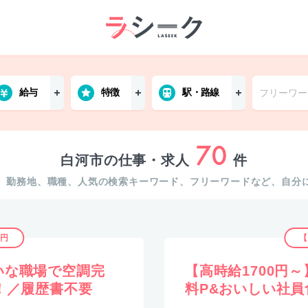
給与
特徴
駅・路線
70
白河市の仕事・求人
件
。勤務地、職種、人気の検索キーワード、フリーワードなど、自分
8円
【
いな職場で空調完
【高時給1700円
！／履歴書不要
料P&おいしい社