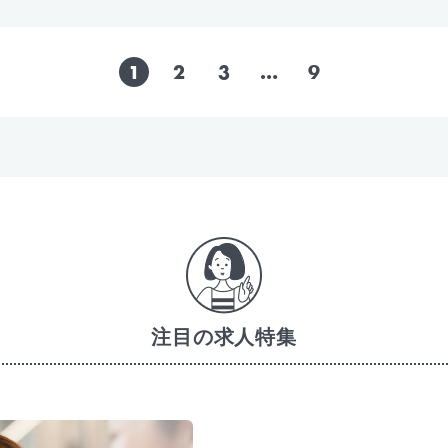
1
2
3
…
9
注目の求人特集