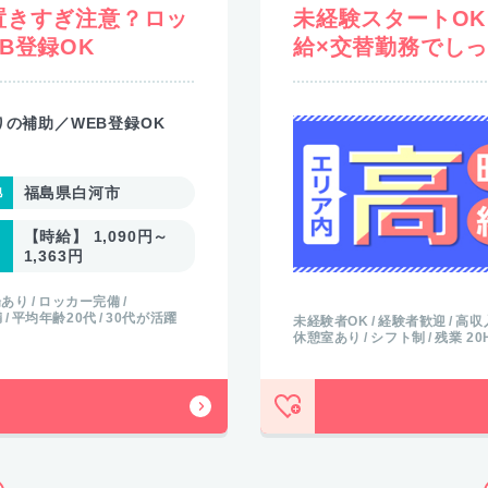
置きすぎ注意？ロッ
未経験スタートO
B登録OK
給×交替勤務でし
りの補助／WEB登録OK
福島県白河市
【時給】 1,090円～
1,363円
場あり
ロッカー完備
満
平均年齢20代
30代が活躍
未経験者OK
経験者歓迎
高収
休憩室あり
シフト制
残業 2