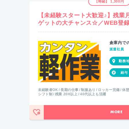
【時給】 1,300円
【未経験スタート大歓迎♪】残業月
ゲットの大チャンス☆／WEB登録
倉庫内で
派遣社員
未経験者OK
長期の仕事
制服あり
ロッカー完備
休
シフト制
残業 20H以上
40代以上も活躍
MORE