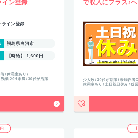
ライン登録
で収入にプラス♪ヘ
ンライン登録
福島県白河市
【時給】 1,600円
完備
休憩室あり
残業 20H未満
30代が活躍
少人数
30代が活躍
未経験者O
休憩室あり
土日祝日休み
残業
3円
【