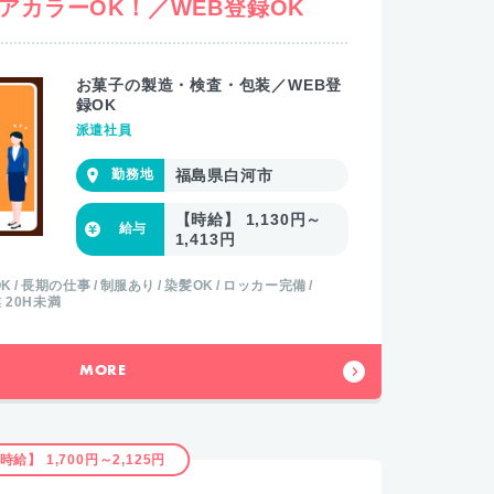
アカラーOK！／WEB登録OK
お菓子の製造・検査・包装／WEB登
録OK
派遣社員
福島県白河市
【時給】 1,130円～
1,413円
K
長期の仕事
制服あり
染髪OK
ロッカー完備
 20H未満
MORE
時給】 1,700円～2,125円