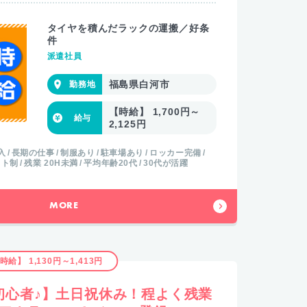
タイヤを積んだラックの運搬／好条
件
派遣社員
福島県白河市
【時給】 1,700円～
2,125円
入
長期の仕事
制服あり
駐車場あり
ロッカー完備
フト制
残業 20H未満
平均年齢20代
30代が活躍
MORE
時給】 1,130円～1,413円
初心者♪】土日祝休み！程よく残業