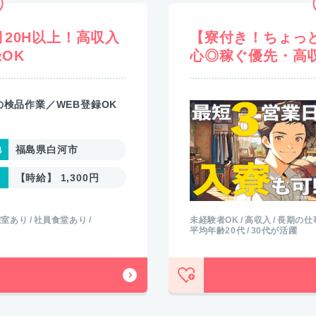
20H以上！高収入
【寮付き！ちょっ
OK
心◎稼ぐ優先・高収
の検品作業／WEB登録OK
福島県白河市
【時給】 1,300円
憩室あり
社員食堂あり
未経験者OK
高収入
長期の仕
平均年齢20代
30代が活躍