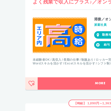
よく残業で収入にプラス♪／オン
溶接／オ
派遣社員
未経験者OK
高収入
長期の仕事
制服あり
ロッカー
Wordスキルを活かす
Excelスキルを活かす
シフト制
MORE
【時給】 1,090円～1,36