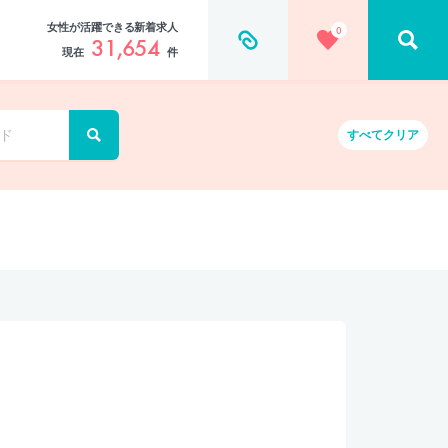
女性が活躍できる新着求人
0
31,654
現在
件
すべて
クリア