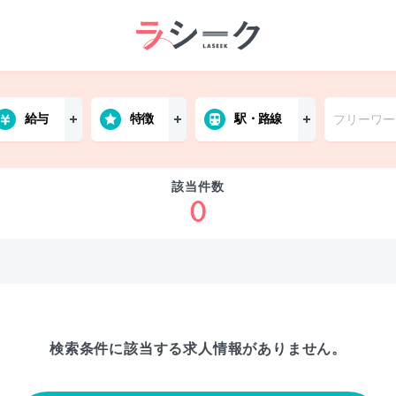
給与
特徴
駅・路線
該当件数
0
検索条件に該当する
求人情報がありません。