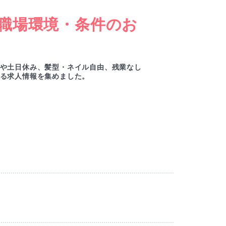
職場環境・条件のお
女
ー
や土日休み、髪型・ネイル自由、残業なし
綺麗
る求人情報を集めました。
ルセ
M