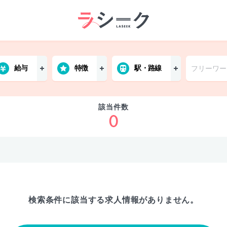
給与
特徴
駅・路線
該当件数
0
検索条件に該当する
求人情報がありません。