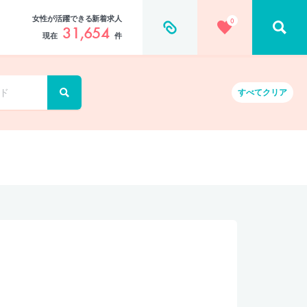
女性が活躍できる新着求人
0
31,654
現在
件
すべて
クリア