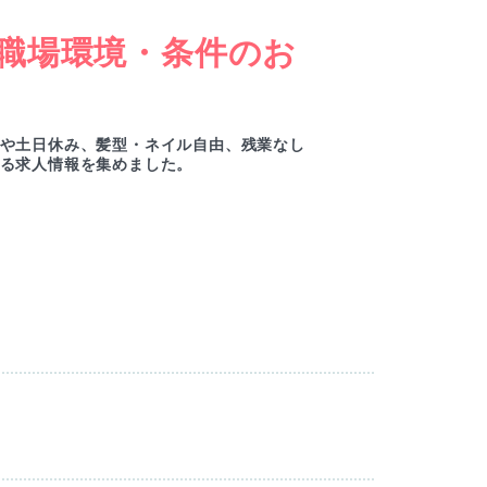
職場環境・条件のお
女
ー
や土日休み、髪型・ネイル自由、残業なし
綺麗
る求人情報を集めました。
ルセ
M