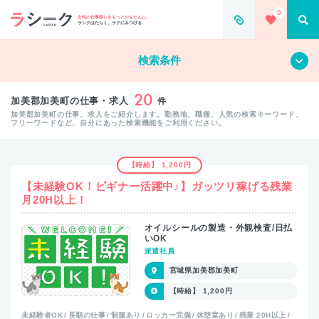
0
女性の仕事探しをもっとかんたんに。
ラシクはたらく、ラクにみつける
すべて
クリア
検索条件
20
加美郡加美町の仕事・求人
件
加美郡加美町の仕事、求人をご紹介します。勤務地、職種、人気の検索キーワード、
フリーワードなど、自分にあった検索機能をご利用ください。
【時給】 1,200円
【未経験OK！ビギナー活躍中♪】ガッツリ稼げる残業
月20H以上！
オイルシールの製造・外観検査/日払
いOK
派遣社員
宮城県加美郡加美町
【時給】 1,200円
未経験者OK
長期の仕事
制服あり
ロッカー完備
休憩室あり
残業 20H以上