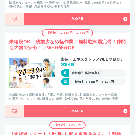
制服あり
ロッカー完備
休憩室あり
土日祝日休み
残業 20H未満
女性多め
40代以上も活躍
未経験者OK
長期の仕事
MORE
【時給】 1,150円～1,438円
未経験OK！残業少なめ軽作業！無料駐車場完備！仲間
も大勢で安心！／WEB登録OK
製造・工場スタッフ／WEB登録OK
派遣社員
宮城県加美郡加美町
【時給】 1,150円～1,438円
未経験者OK
経験者歓迎
長期の仕事
制服あり
駐車場あり
ロッカー完備
休憩室あり
シフト制
残業 20H未満
女性多め
平均年齢20代
30代が活躍
MORE
【時給】 1,300円
【未経験スタート大歓迎♪】収入重視派さんに！残業