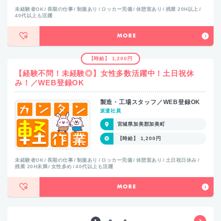
未経験者OK
長期の仕事
制服あり
ロッカー完備
休憩室あり
残業 20H以上
40代以上も活躍
MORE
【時給】 1,200円
【経験不問！未経験◎】女性多数活躍中！土日祝休
み！／WEB登録OK
製造・工場スタッフ／WEB登録OK
派遣社員
宮城県加美郡加美町
【時給】 1,200円
未経験者OK
長期の仕事
制服あり
ロッカー完備
休憩室あり
土日祝日休み
残業 20H未満
女性多め
40代以上も活躍
MORE