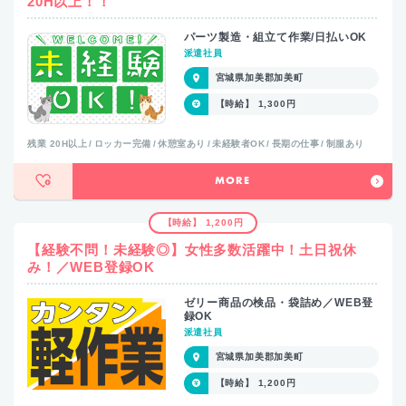
20H以上！！
パーツ製造・組立て作業/日払いOK
派遣社員
宮城県加美郡加美町
【時給】 1,300円
残業 20H以上
ロッカー完備
休憩室あり
未経験者OK
長期の仕事
制服あり
MORE
【時給】 1,200円
【経験不問！未経験◎】女性多数活躍中！土日祝休
み！／WEB登録OK
ゼリー商品の検品・袋詰め／WEB登
録OK
派遣社員
宮城県加美郡加美町
【時給】 1,200円