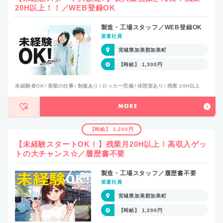
20H以上！！／WEB登録OK
製造・工場スタッフ／WEB登録OK
派遣社員
宮城県加美郡加美町
【時給】 1,300円
未経験者OK
長期の仕事
制服あり
ロッカー完備
休憩室あり
残業 20H以上
MORE
【時給】 1,200円
【未経験スタートOK！】残業月20H以上！高収入ゲッ
トの大チャンス☆／履歴書不要
製造・工場スタッフ／履歴書不要
派遣社員
宮城県加美郡加美町
【時給】 1,200円