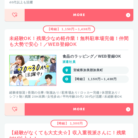
40代以上も活躍
MORE
【時給】 1,150円～1,438円
未経験OK！残業少なめ軽作業！無料駐車場完備！仲間
も大勢で安心！／WEB登録OK
食品のラッピング／WEB登録OK
派遣社員
宮城県加美郡加美町
【時給】 1,150円～1,438円
経験者歓迎
長期の仕事
制服あり
駐車場あり
ロッカー完備
休憩室あり
シフト制
残業 20H未満
女性多め
平均年齢20代
30代が活躍
未経験者OK
MORE
【時給】 1,300円
【経験がなくても大丈夫☆】収入重視派さんに！残業