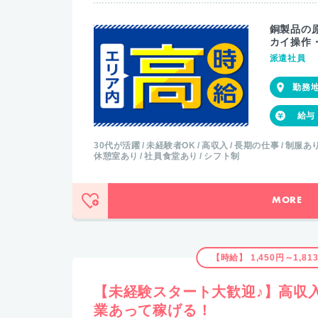
銅製品の
カイ操作・
派遣社員
30代が活躍
未経験者OK
高収入
長期の仕事
制服あ
休憩室あり
社員食堂あり
シフト制
MORE
【時給】 1,450円～1,81
【未経験スタート大歓迎♪】高収
業あって稼げる！