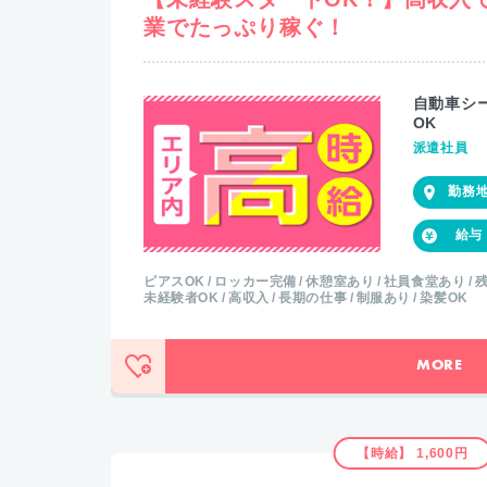
業でたっぷり稼ぐ！
自動車シ
OK
派遣社員
ピアスOK
ロッカー完備
休憩室あり
社員食堂あり
残
未経験者OK
高収入
長期の仕事
制服あり
染髪OK
MORE
【時給】 1,600円