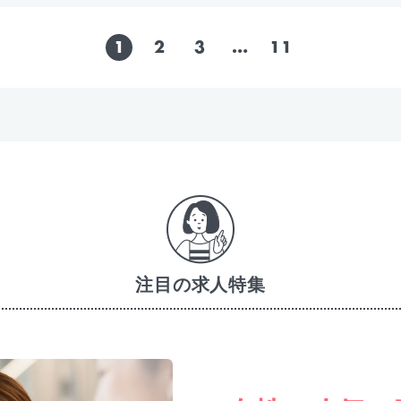
1
2
3
…
11
注目の求人特集