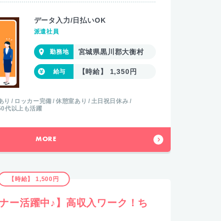
データ入力/日払いOK
派遣社員
宮城県黒川郡大衡村
【時給】 1,350円
あり
ロッカー完備
休憩室あり
土日祝日休み
50代以上も活躍
MORE
【時給】 1,500円
ギナー活躍中♪】高収入ワーク！ち