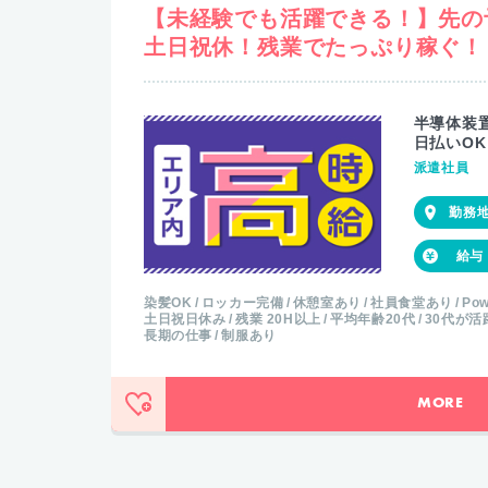
【未経験でも活躍できる！】先の
土日祝休！残業でたっぷり稼ぐ！
半導体装
日払いOK
派遣社員
染髪OK
ロッカー完備
休憩室あり
社員食堂あり
Po
土日祝日休み
残業 20H以上
平均年齢20代
30代が活
長期の仕事
制服あり
MORE