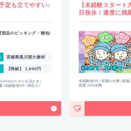
予定も立てやすい♪
【未経験スタート
日祝休！適度に残
置部品のピッキング・梱包/
宮城県黒川郡大衡村
【時給】 1,600円
未経験者OK
長期の仕事
制服
werPointスキルを活かす
残業 20H未満
躍
未経験者OK
高収入