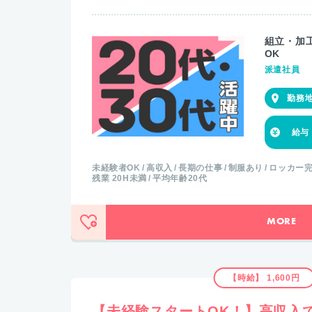
組立・加
OK
派遣社員
未経験者OK
高収入
長期の仕事
制服あり
ロッカー
残業 20H未満
平均年齢20代
MORE
【時給】 1,600円
【未経験スタートOK！】高収入