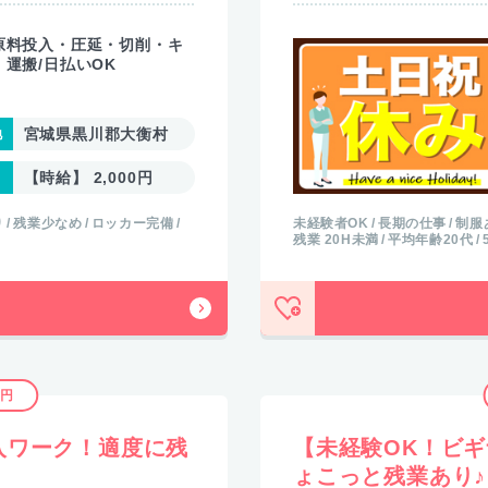
原料投入・圧延・切削・キ
運搬/日払いOK
宮城県黒川郡大衡村
【時給】 2,000円
り
残業少なめ
ロッカー完備
未経験者OK
長期の仕事
制服
残業 20H未満
平均年齢20代
3円
入ワーク！適度に残
【未経験OK！ビ
ょこっと残業あり♪