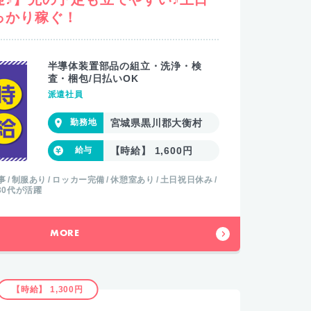
っかり稼ぐ！
半導体装置部品の組立・洗浄・検
査・梱包/日払いOK
派遣社員
宮城県黒川郡大衡村
【時給】 1,600円
事
制服あり
ロッカー完備
休憩室あり
土日祝日休み
30代が活躍
MORE
【時給】 1,300円