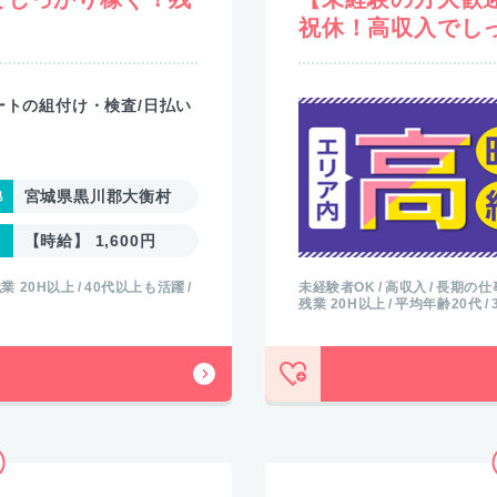
祝休！高収入でし
ートの組付け・検査/日払い
宮城県黒川郡大衡村
【時給】 1,600円
業 20H以上
40代以上も活躍
未経験者OK
高収入
長期の仕
残業 20H以上
平均年齢20代