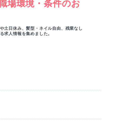
職場環境・条件のお
女
ー
や土日休み、髪型・ネイル自由、残業なし
綺麗
る求人情報を集めました。
ルセ
M