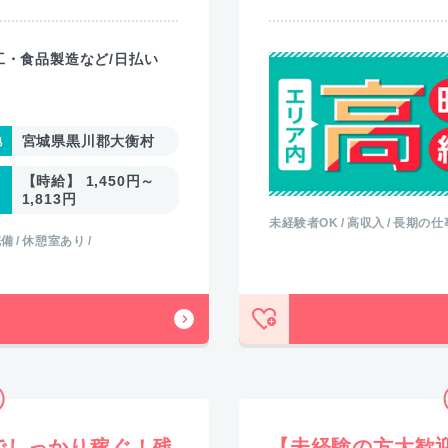
工・食品製造など/日払い
宮城県黒川郡大衡村
【時給】 1,450円～
1,813円
未経験者OK
高収入
長期の仕
完備
休憩室あり
でしっかり稼ぐ！残
【未経験の方大歓