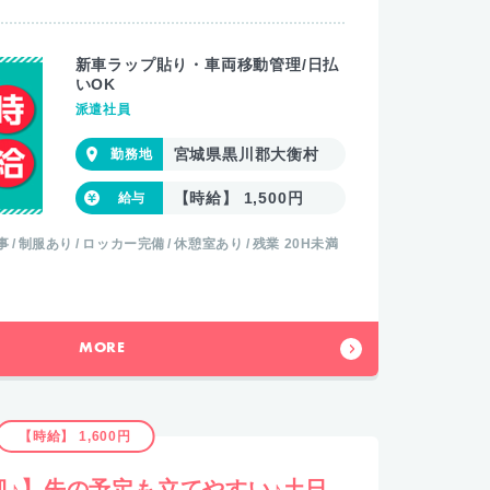
新車ラップ貼り・車両移動管理/日払
いOK
派遣社員
宮城県黒川郡大衡村
【時給】 1,500円
事
制服あり
ロッカー完備
休憩室あり
残業 20H未満
MORE
【時給】 1,600円
迎♪】先の予定も立てやすい♪土日