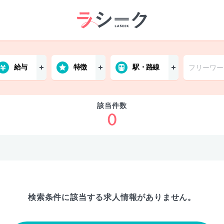
給与
特徴
駅・路線
該当件数
0
検索条件に該当する
求人情報がありません。