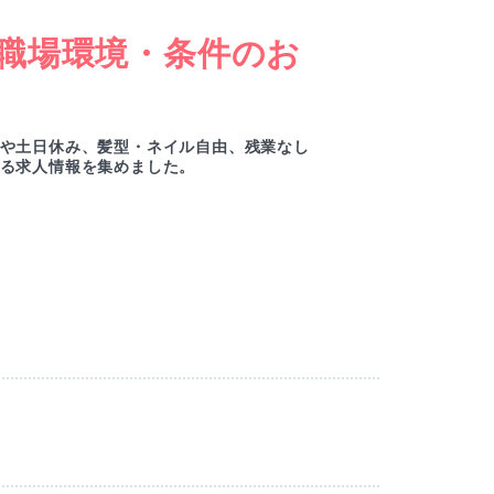
職場環境・条件のお
女
ー
や土日休み、髪型・ネイル自由、残業なし
綺麗
る求人情報を集めました。
ルセ
M