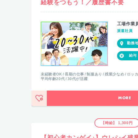
経験をつもう！／履歴書不要
工場作業
派遣社員
未経験者OK
長期の仕事
制服あり
残業少なめ
ロッ
平均年齢20代
30代が活躍
MORE
【時給】 1,300円
【初心者カンゲイ♪】ウレシイ残