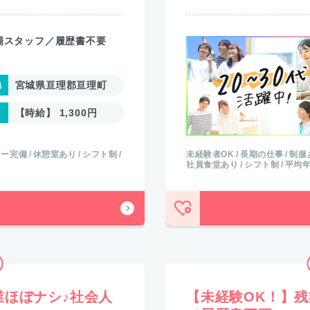
場スタッフ／履歴書不要
宮城県亘理郡亘理町
【時給】 1,300円
カー完備
休憩室あり
シフト制
未経験者OK
長期の仕事
制服
社員食堂あり
シフト制
平均年
業ほぼナシ♪社会人
【未経験OK！】