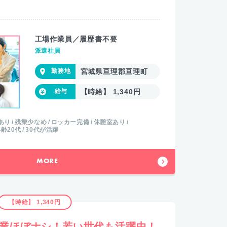
工場作業員／履歴書不要
派遣社員
宮城県亘理郡亘理町
【時給】 1,340円
あり
残業少なめ
ロッカー完備
休憩室あり
齢20代
30代が活躍
MORE
【時給】 1,340円
残業ほぼナシ！若い世代も活躍中！