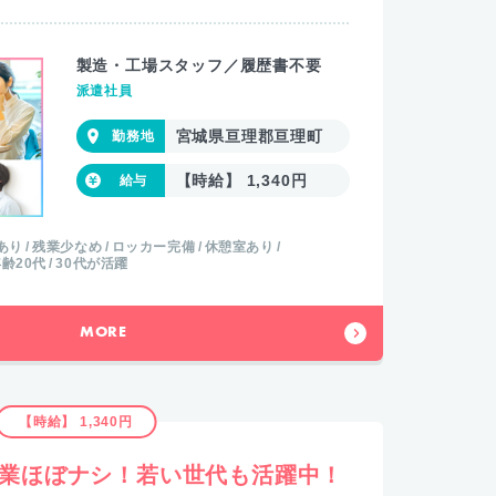
製造・工場スタッフ／履歴書不要
派遣社員
宮城県亘理郡亘理町
【時給】 1,340円
あり
残業少なめ
ロッカー完備
休憩室あり
齢20代
30代が活躍
MORE
【時給】 1,340円
残業ほぼナシ！若い世代も活躍中！