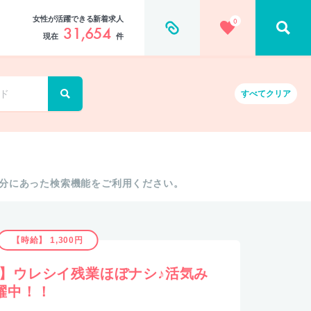
女性が活躍できる新着求人
0
31,654
現在
件
すべて
クリア
分にあった検索機能をご利用ください。
【時給】 1,300円
♪】ウレシイ残業ほぼナシ♪活気み
躍中！！