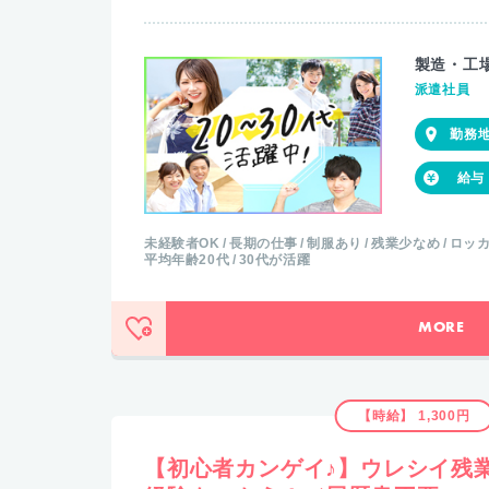
製造・工
派遣社員
未経験者OK
長期の仕事
制服あり
残業少なめ
ロッ
平均年齢20代
30代が活躍
MORE
【時給】 1,300円
【初心者カンゲイ♪】ウレシイ残