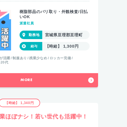
樹脂部品のバリ取り・外観検査/日払
いOK
派遣社員
宮城県亘理郡亘理町
【時給】 1,300円
代が活躍
制服あり
残業少なめ
ロッカー完備
20代
MORE
【時給】 1,340円
残業ほぼナシ！若い世代も活躍中！