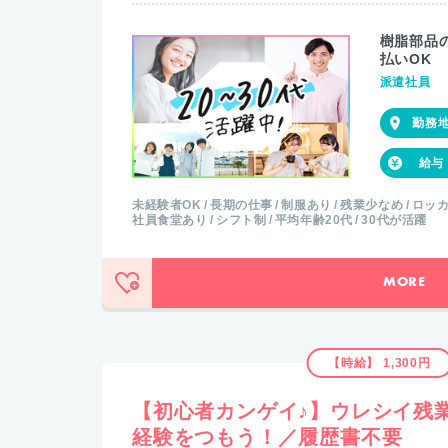
樹脂部品
払いOK
派遣社員
未経験者OK
長期の仕事
制服あり
残業少なめ
ロッ
社員食堂あり
シフト制
平均年齢20代
30代が活躍
MORE
【時給】 1,300円
【初心者カンゲイ♪】ウレシイ残
経験をつもう！／履歴書不要