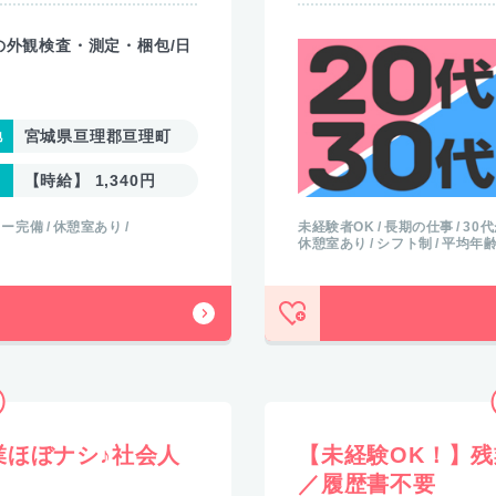
の外観検査・測定・梱包/日
宮城県亘理郡亘理町
【時給】 1,340円
カー完備
休憩室あり
未経験者OK
長期の仕事
30
休憩室あり
シフト制
平均年齢
業ほぼナシ♪社会人
【未経験OK！】
／履歴書不要