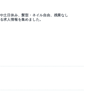
ー
や土日休み、髪型・ネイル自由、残業なし
綺麗
る求人情報を集めました。
ルセ
M