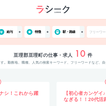
給与
特徴
駅・路線
10
亘理郡亘理町の仕事・求人
件
ます。勤務地、職種、人気の検索キーワード、フリーワードなど、自
ナシ！これから躍
【初心者カンゲイ
なぎる！！20代活