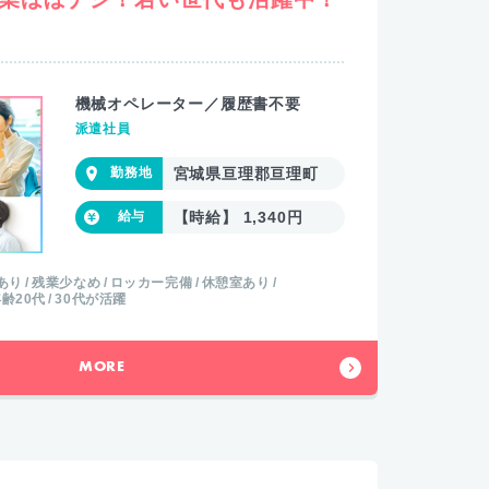
機械オペレーター／履歴書不要
派遣社員
宮城県亘理郡亘理町
【時給】 1,340円
あり
残業少なめ
ロッカー完備
休憩室あり
齢20代
30代が活躍
MORE