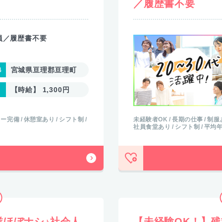
／履歴書不要
員／履歴書不要
宮城県亘理郡亘理町
【時給】 1,300円
カー完備
休憩室あり
シフト制
未経験者OK
長期の仕事
制服
社員食堂あり
シフト制
平均年
業ほぼナシ♪社会人
【未経験OK！】