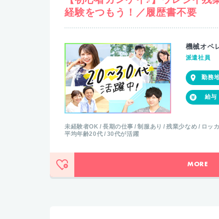
経験をつもう！／履歴書不要
機械オペ
派遣社員
未経験者OK
長期の仕事
制服あり
残業少なめ
ロッ
平均年齢20代
30代が活躍
MORE