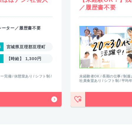
／履歴書不要
レーター／履歴書不要
宮城県亘理郡亘理町
【時給】 1,300円
カー完備
休憩室あり
シフト制
未経験者OK
長期の仕事
制服
社員食堂あり
シフト制
平均年