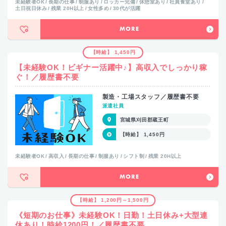
未経験者OK
長期の仕事
制服あり
ロッカー完備
休憩室あり
社員食堂あり
土日祝日休み
残業 20H以上
女性多め
30代が活躍
MORE
【時給】 1,450円
【未経験OK！ビギナー活躍中♪】高収入でしっかり稼
ぐ！／履歴書不要
製造・工場スタッフ／履歴書不要
派遣社員
宮城県刈田郡蔵王町
【時給】 1,450円
未経験者OK
高収入
長期の仕事
制服あり
シフト制
残業 20H以上
MORE
【時給】 1,200円～1,500円
《短期のお仕事》未経験OK！日勤！土日休み+大型連
休あり！時給1200円！／履歴書不要