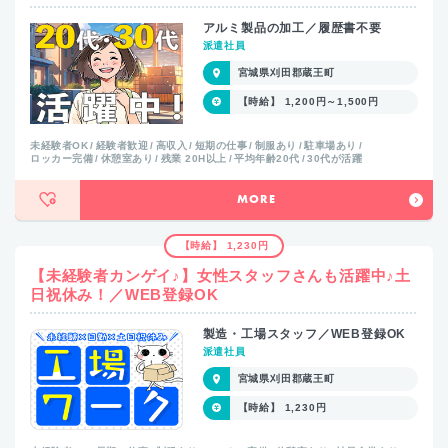
アルミ製品の加工／履歴書不要
派遣社員
宮城県刈田郡蔵王町
【時給】 1,200円～1,500円
未経験者OK
経験者歓迎
高収入
短期の仕事
制服あり
駐車場あり
ロッカー完備
休憩室あり
残業 20H以上
平均年齢20代
30代が活躍
MORE
【時給】 1,230円
【未経験者カンゲイ♪】女性スタッフさんも活躍中♪土
日祝休み！／WEB登録OK
製造・工場スタッフ／WEB登録OK
派遣社員
宮城県刈田郡蔵王町
【時給】 1,230円