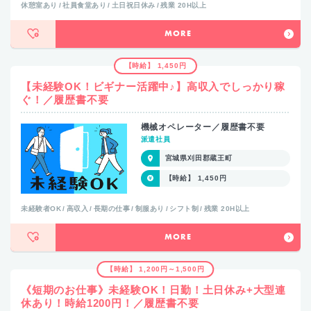
休憩室あり
社員食堂あり
土日祝日休み
残業 20H以上
MORE
【時給】 1,450円
【未経験OK！ビギナー活躍中♪】高収入でしっかり稼
ぐ！／履歴書不要
機械オペレーター／履歴書不要
派遣社員
宮城県刈田郡蔵王町
【時給】 1,450円
未経験者OK
高収入
長期の仕事
制服あり
シフト制
残業 20H以上
MORE
【時給】 1,200円～1,500円
《短期のお仕事》未経験OK！日勤！土日休み+大型連
休あり！時給1200円！／履歴書不要