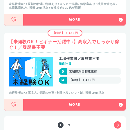
未経験者OK
長期の仕事
制服あり
ロッカー完備
休憩室あり
社員食堂あり
土日祝日休み
残業 20H以上
女性多め
30代が活躍
MORE
【時給】 1,450円
【未経験OK！ビギナー活躍中♪】高収入でしっかり稼
ぐ！／履歴書不要
工場作業員／履歴書不要
派遣社員
宮城県刈田郡蔵王町
【時給】 1,450円
未経験者OK
高収入
長期の仕事
制服あり
シフト制
残業 20H以上
MORE
1
2