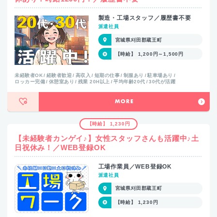
製造・工場スタッフ／履歴書不要
派遣社員
宮城県刈田郡蔵王町
【時給】 1,200円～1,500円
未経験者OK
経験者歓迎
高収入
短期の仕事
制服あり
駐車場あり
ロッカー完備
休憩室あり
残業 20H以上
平均年齢20代
30代が活躍
MORE
【時給】 1,230円
【未経験者カンゲイ♪】女性スタッフさんも活躍中♪土
日祝休み！／WEB登録OK
工場作業員／WEB登録OK
派遣社員
宮城県刈田郡蔵王町
【時給】 1,230円