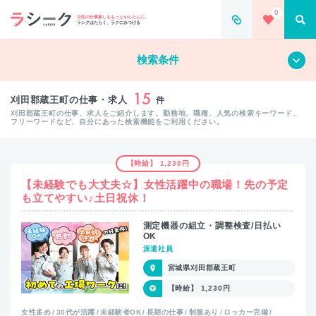
0
女性の仕事探しをもっとかんたんに。
ラシクはたらく、ラクにみつける
すべて
クリア
検索条件
15
刈田郡蔵王町の仕事・求人
件
刈田郡蔵王町の仕事、求人をご紹介します。勤務地、職種、人気の検索キーワード、
フリーワードなど、自分にあった検索機能をご利用ください。
【時給】 1,230円
【未経験でも大丈夫☆】女性活躍中の職場！先の予定
も立てやすい♪土日祝休！
測定機器の組立・調整検査/日払い
OK
派遣社員
宮城県刈田郡蔵王町
【時給】 1,230円
女性多め
30代が活躍
未経験者OK
長期の仕事
制服あり
ロッカー完備