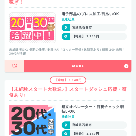
稼ぎ！
電子部品のプレス加工/日払いOK
派遣社員
宮城県石巻市
【時給】 1,140円
未経験者OK
長期の仕事
制服あり
ロッカー完備
休憩室あり
残業 20H未満
30代が活躍
MORE
【時給】 1,140円
【未経験スタート大歓迎♪】スタートダッシュ応援・研
修あり♪
組立オペレーター・目視チェック/日
払いOK
派遣社員
宮城県石巻市
【時給】 1,140円