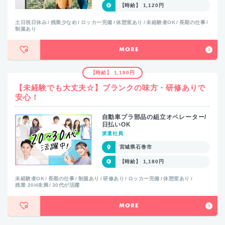
【時給】 1,120円
土日祝日休み
残業少なめ
ロッカー完備
休憩室あり
未経験者OK
長期の仕事
制服あり
MORE
【時給】 1,180円
【未経験でも大丈夫☆】ブランクの味方・研修ありで
安心！
自動車プラ部品の組立オペレーター/
日払いOK
派遣社員
宮城県石巻市
【時給】 1,180円
未経験者OK
長期の仕事
制服あり
研修あり
ロッカー完備
休憩室あり
残業 20H未満
30代が活躍
MORE