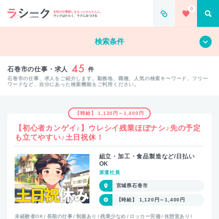
0
女性の仕事探しをもっとかんたんに。
ラシクはたらく、ラクにみつける
すべて
クリア
検索条件
45
石巻市の仕事・求人
件
石巻市の仕事、求人をご紹介します。勤務地、職種、人気の検索キーワード、フリー
ワードなど、自分にあった検索機能をご利用ください。
【時給】 1,120円～1,400円
【初心者カンゲイ♪】ウレシイ残業ほぼナシ♪先の予定
も立てやすい♪土日祝休！
組立・加工・食品製造など/日払い
OK
派遣社員
宮城県石巻市
【時給】 1,120円～1,400円
未経験者OK
長期の仕事
制服あり
残業少なめ
ロッカー完備
休憩室あり