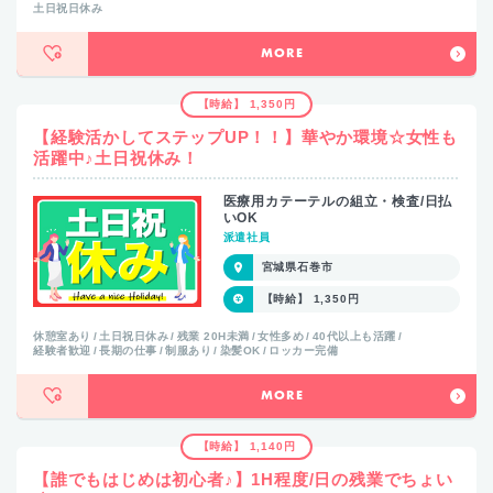
土日祝日休み
MORE
【時給】 1,350円
【経験活かしてステップUP！！】華やか環境☆女性も
活躍中♪土日祝休み！
医療用カテーテルの組立・検査/日払
いOK
派遣社員
宮城県石巻市
【時給】 1,350円
休憩室あり
土日祝日休み
残業 20H未満
女性多め
40代以上も活躍
経験者歓迎
長期の仕事
制服あり
染髪OK
ロッカー完備
MORE
【時給】 1,140円
【誰でもはじめは初心者♪】1H程度/日の残業でちょい