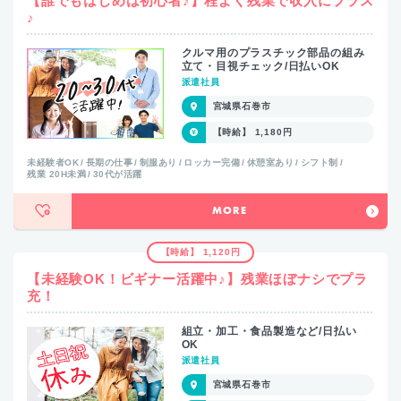
【誰でもはじめは初心者♪】程よく残業で収入にプラス
♪
クルマ用のプラスチック部品の組み
立て・目視チェック/日払いOK
派遣社員
宮城県石巻市
【時給】 1,180円
未経験者OK
長期の仕事
制服あり
ロッカー完備
休憩室あり
シフト制
残業 20H未満
30代が活躍
MORE
【時給】 1,120円
【未経験OK！ビギナー活躍中♪】残業ほぼナシでプラ
充！
組立・加工・食品製造など/日払い
OK
派遣社員
宮城県石巻市