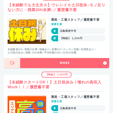
【未経験でも大丈夫☆】ウレシイ☆土日祝休♪モノ足り
ない方に・残業20H未満♪／履歴書不要
製造・工場スタッフ／履歴書不要
派遣社員
広島県府中市
【時給】 1,200円
未経験者OK
長期の仕事
制服あり
染髪OK
ロッカー完備
休憩室あり
土日祝日休み
残業 20H未満
平均年齢20代
30代が活躍
MORE
【時給】 1,500円
【未経験スタートOK！】土日祝休み！憧れの高収入
Work！！／履歴書不要
製造・工場スタッフ／履歴書不要
派遣社員
広島県府中市