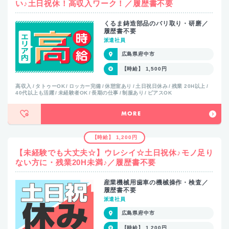
い♪土日祝休！高収入ワーク！／履歴書不要
くるま鋳造部品のバリ取り・研磨／
履歴書不要
派遣社員
広島県府中市
【時給】 1,500円
高収入
タトゥーOK
ロッカー完備
休憩室あり
土日祝日休み
残業 20H以上
40代以上も活躍
未経験者OK
長期の仕事
制服あり
ピアスOK
MORE
【時給】 1,200円
【未経験でも大丈夫☆】ウレシイ☆土日祝休♪モノ足り
ない方に・残業20H未満♪／履歴書不要
産業機械用歯車の機械操作・検査／
履歴書不要
派遣社員
広島県府中市
【時給】 1,200円