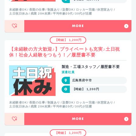
未経験者OK
長期の仕事
制服あり
染髪OK
ロッカー完備
休憩室あり
土日祝日休み
残業 20H未満
平均年齢20代
30代が活躍
MORE
【時給】 1,200円
【未経験の方大歓迎♪】プライベートも充実♪土日祝
休！社会人経験をつもう！／履歴書不要
製造・工場スタッフ／履歴書不要
派遣社員
広島県府中市
【時給】 1,200円
未経験者OK
長期の仕事
制服あり
染髪OK
ロッカー完備
休憩室あり
土日祝日休み
残業 20H未満
平均年齢20代
30代が活躍
MORE
【時給】 1,200円