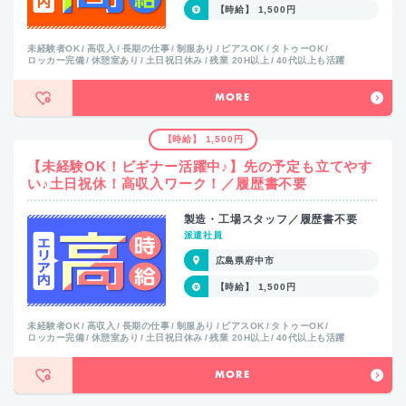
【時給】 1,500円
未経験者OK
高収入
長期の仕事
制服あり
ピアスOK
タトゥーOK
ロッカー完備
休憩室あり
土日祝日休み
残業 20H以上
40代以上も活躍
MORE
【時給】 1,500円
【未経験OK！ビギナー活躍中♪】先の予定も立てやす
い♪土日祝休！高収入ワーク！／履歴書不要
製造・工場スタッフ／履歴書不要
派遣社員
広島県府中市
【時給】 1,500円
未経験者OK
高収入
長期の仕事
制服あり
ピアスOK
タトゥーOK
ロッカー完備
休憩室あり
土日祝日休み
残業 20H以上
40代以上も活躍
MORE