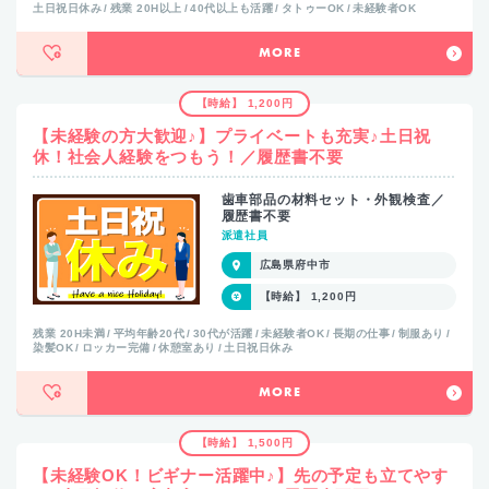
土日祝日休み
残業 20H以上
40代以上も活躍
タトゥーOK
未経験者OK
MORE
【時給】 1,200円
【未経験の方大歓迎♪】プライベートも充実♪土日祝
休！社会人経験をつもう！／履歴書不要
歯車部品の材料セット・外観検査／
履歴書不要
派遣社員
広島県府中市
【時給】 1,200円
残業 20H未満
平均年齢20代
30代が活躍
未経験者OK
長期の仕事
制服あり
染髪OK
ロッカー完備
休憩室あり
土日祝日休み
MORE
【時給】 1,500円
【未経験OK！ビギナー活躍中♪】先の予定も立てやす