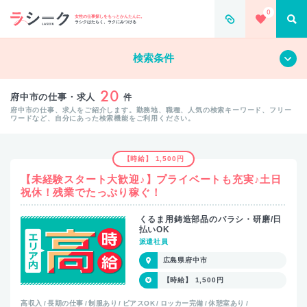
0
女性の仕事探しをもっとかんたんに。
ラシクはたらく、ラクにみつける
すべて
クリア
検索条件
20
府中市の仕事・求人
件
府中市の仕事、求人をご紹介します。勤務地、職種、人気の検索キーワード、フリー
ワードなど、自分にあった検索機能をご利用ください。
【時給】 1,500円
【未経験スタート大歓迎♪】プライベートも充実♪土日
祝休！残業でたっぷり稼ぐ！
くるま用鋳造部品のバラシ・研磨/日
払いOK
派遣社員
広島県府中市
【時給】 1,500円
高収入
長期の仕事
制服あり
ピアスOK
ロッカー完備
休憩室あり