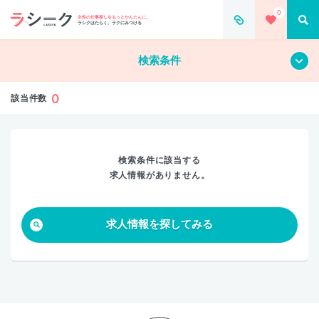
0
すべて
クリア
女性の仕事探しをもっとかんたんに。
ラシクはたらく、ラクにみつける
検索条件
0
該当件数
検索条件に該当する
求人情報がありません。
求人情報を探してみる