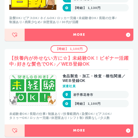
【時給】 1,130円
染髪OK
ピアスOK
ネイルOK
ロッカー完備
未経験者OK
長期の仕事
制服あり
残業少なめ
休憩室あり
30代が活躍
MORE
【時給】 1,100円
【扶養内が外せない方に☆】未経験OK！ビギナー活躍
中♪好きな髪色でOK♪／WEB登録OK
食品製造・加工・検査・梱包関連／
WEB登録OK
派遣社員
岩手県花巻市
【時給】 1,100円
未経験者OK
長期の仕事
制服あり
扶養範囲内
染髪OK
ピアスOK
タトゥーOK
ロッカー完備
休憩室あり
シフト制
残業なし
少人数
MORE