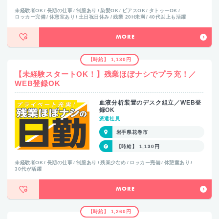
未経験者OK
長期の仕事
制服あり
染髪OK
ピアスOK
タトゥーOK
ロッカー完備
休憩室あり
土日祝日休み
残業 20H未満
40代以上も活躍
MORE
【時給】 1,130円
【未経験スタートOK！】残業ほぼナシでプラ充！／
WEB登録OK
血液分析装置のデスク組立／WEB登
録OK
派遣社員
岩手県花巻市
【時給】 1,130円
未経験者OK
長期の仕事
制服あり
残業少なめ
ロッカー完備
休憩室あり
30代が活躍
MORE
【時給】 1,260円