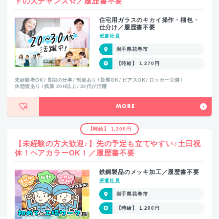
トの大チャンス☆／履歴書不要
住宅用ガラスのキカイ操作・梱包・
仕分け／履歴書不要
派遣社員
岩手県花巻市
【時給】 1,270円
未経験者OK
長期の仕事
制服あり
染髪OK
ピアスOK
ロッカー完備
休憩室あり
残業 20H以上
30代が活躍
MORE
【時給】 1,200円
【未経験の方大歓迎♪】先の予定も立てやすい♪土日祝
休！ヘアカラーOK！／履歴書不要
鉄鋼製品のメッキ加工／履歴書不要
派遣社員
岩手県花巻市
【時給】 1,200円