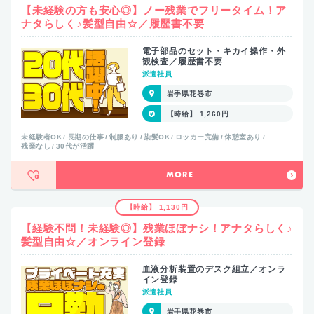
【未経験の方も安心◎】ノー残業でフリータイム！ア
ナタらしく♪髪型自由☆／履歴書不要
電子部品のセット・キカイ操作・外
観検査／履歴書不要
派遣社員
岩手県花巻市
【時給】 1,260円
未経験者OK
長期の仕事
制服あり
染髪OK
ロッカー完備
休憩室あり
残業なし
30代が活躍
MORE
【時給】 1,130円
【経験不問！未経験◎】残業ほぼナシ！アナタらしく♪
髪型自由☆／オンライン登録
血液分析装置のデスク組立／オンラ
イン登録
派遣社員
岩手県花巻市