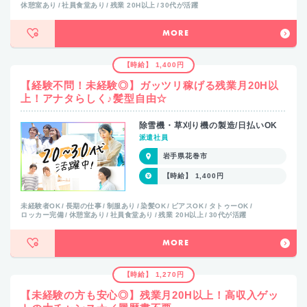
休憩室あり
社員食堂あり
残業 20H以上
30代が活躍
MORE
【時給】 1,400円
【経験不問！未経験◎】ガッツリ稼げる残業月20H以
上！アナタらしく♪髪型自由☆
除雪機・草刈り機の製造/日払いOK
派遣社員
岩手県花巻市
【時給】 1,400円
未経験者OK
長期の仕事
制服あり
染髪OK
ピアスOK
タトゥーOK
ロッカー完備
休憩室あり
社員食堂あり
残業 20H以上
30代が活躍
MORE
【時給】 1,270円
【未経験の方も安心◎】残業月20H以上！高収入ゲッ