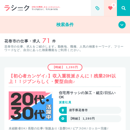
0
女性の仕事探しをもっとかんたんに。
ラシクはたらく、ラクにみつける
すべて
クリア
検索条件
71
花巻市の仕事・求人
件
花巻市の仕事、求人をご紹介します。勤務地、職種、人気の検索キーワード、フリー
ワードなど、自分にあった検索機能をご利用ください。
【時給】 1,280円
【初心者カンゲイ♪】収入重視派さんに！残業20H以
上！！ジブンらしく・髪型自由♪
住宅用サッシの加工・組立/日払い
OK
派遣社員
岩手県花巻市
【時給】 1,280円
未経験者OK
長期の仕事
制服あり
染髪OK
ピアスOK
ロッカー完備