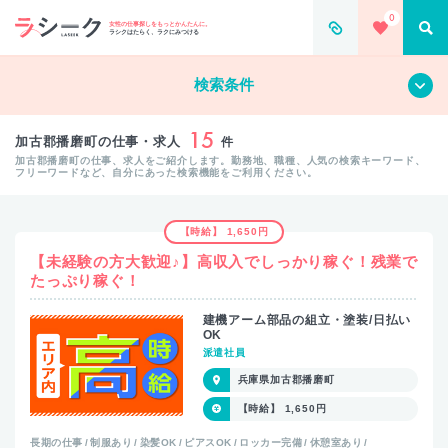
0
女性の仕事探しをもっとかんたんに。
ラシクはたらく、ラクにみつける
すべて
クリア
検索条件
15
加古郡播磨町の仕事・求人
件
加古郡播磨町の仕事、求人をご紹介します。勤務地、職種、人気の検索キーワード、
フリーワードなど、自分にあった検索機能をご利用ください。
【時給】 1,650円
【未経験の方大歓迎♪】高収入でしっかり稼ぐ！残業で
たっぷり稼ぐ！
建機アーム部品の組立・塗装/日払い
OK
派遣社員
兵庫県加古郡播磨町
【時給】 1,650円
長期の仕事
制服あり
染髪OK
ピアスOK
ロッカー完備
休憩室あり