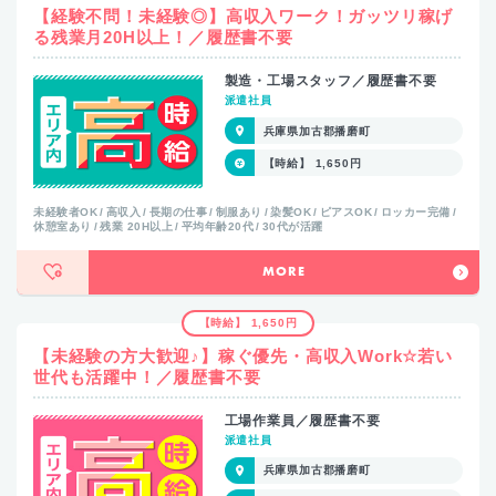
【経験不問！未経験◎】高収入ワーク！ガッツリ稼げ
る残業月20H以上！／履歴書不要
製造・工場スタッフ／履歴書不要
派遣社員
兵庫県加古郡播磨町
【時給】 1,650円
未経験者OK
高収入
長期の仕事
制服あり
染髪OK
ピアスOK
ロッカー完備
休憩室あり
残業 20H以上
平均年齢20代
30代が活躍
MORE
【時給】 1,650円
【未経験の方大歓迎♪】稼ぐ優先・高収入Work☆若い
世代も活躍中！／履歴書不要
工場作業員／履歴書不要
派遣社員
兵庫県加古郡播磨町