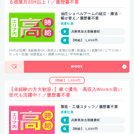
る残業月20H以上！／履歴書不要
油圧ショベルアームの組立・搬送・
載せ替え／履歴書不要
派遣社員
兵庫県加古郡播磨町
【時給】 1,650円
30代が活躍
未経験者OK
高収入
長期の仕事
制服あり
染髪OK
ピアスOK
ロッカー完備
休憩室あり
残業 20H以上
平均年齢20代
MORE
【時給】 1,650円
【未経験の方大歓迎♪】稼ぐ優先・高収入Work☆若い
世代も活躍中！／履歴書不要
製造・工場スタッフ／履歴書不要
派遣社員
兵庫県加古郡播磨町
【時給】 1,650円