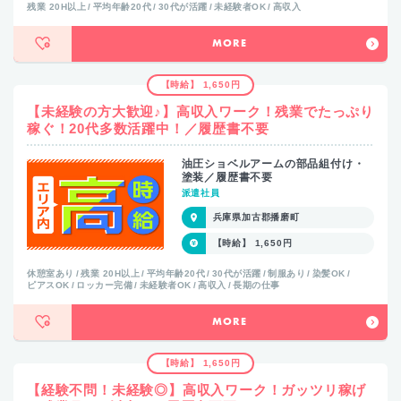
残業 20H以上
平均年齢20代
30代が活躍
未経験者OK
高収入
MORE
【時給】 1,650円
【未経験の方大歓迎♪】高収入ワーク！残業でたっぷり
稼ぐ！20代多数活躍中！／履歴書不要
油圧ショベルアームの部品組付け・
塗装／履歴書不要
派遣社員
兵庫県加古郡播磨町
【時給】 1,650円
休憩室あり
残業 20H以上
平均年齢20代
30代が活躍
制服あり
染髪OK
ピアスOK
ロッカー完備
未経験者OK
高収入
長期の仕事
MORE
【時給】 1,650円
【経験不問！未経験◎】高収入ワーク！ガッツリ稼げ