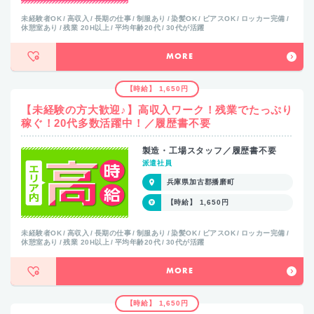
未経験者OK
高収入
長期の仕事
制服あり
染髪OK
ピアスOK
ロッカー完備
休憩室あり
残業 20H以上
平均年齢20代
30代が活躍
MORE
【時給】 1,650円
【未経験の方大歓迎♪】高収入ワーク！残業でたっぷり
稼ぐ！20代多数活躍中！／履歴書不要
製造・工場スタッフ／履歴書不要
派遣社員
兵庫県加古郡播磨町
【時給】 1,650円
未経験者OK
高収入
長期の仕事
制服あり
染髪OK
ピアスOK
ロッカー完備
休憩室あり
残業 20H以上
平均年齢20代
30代が活躍
MORE
【時給】 1,650円