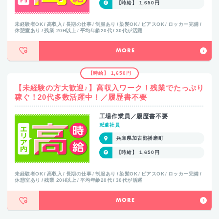
【時給】 1,650円
未経験者OK
高収入
長期の仕事
制服あり
染髪OK
ピアスOK
ロッカー完備
休憩室あり
残業 20H以上
平均年齢20代
30代が活躍
MORE
【時給】 1,650円
【未経験の方大歓迎♪】高収入ワーク！残業でたっぷり
稼ぐ！20代多数活躍中！／履歴書不要
工場作業員／履歴書不要
派遣社員
兵庫県加古郡播磨町
【時給】 1,650円
未経験者OK
高収入
長期の仕事
制服あり
染髪OK
ピアスOK
ロッカー完備
休憩室あり
残業 20H以上
平均年齢20代
30代が活躍
MORE