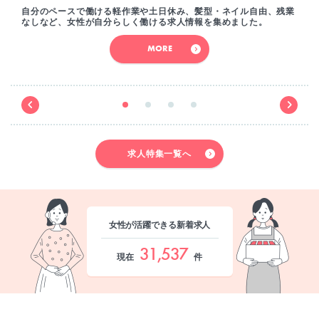
自分のペースで働ける軽作業や土日休み、髪型・ネイル自由、残業
なしなど、女性が自分らしく働ける求人情報を集めました。
MORE
求人特集一覧へ
女性が活躍できる新着求人
31,537
現在
件