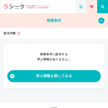
0
すべて
クリア
女性の仕事探しをもっとかんたんに。
ラシクはたらく、ラクにみつける
検索条件
0
該当件数
検索条件に該当する
求人情報がありません。
求人情報を探してみる