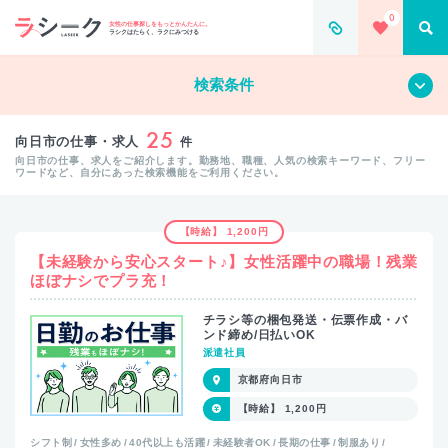
0
女性の仕事探しをもっとかんたんに。
ラシクはたらく、ラクにみつける
すべて
クリア
検索条件
25
向日市の仕事・求人
件
向日市の仕事、求人をご紹介します。勤務地、職種、人気の検索キーワード、フリー
ワードなど、自分にあった検索機能をご利用ください。
【時給】 1,200円
【未経験から安心スタート♪】女性活躍中の職場！残業
ほぼナシでプラ充！
チラシ等の梱包発送・伝票作成・バ
ンド締め/日払いOK
派遣社員
京都府向日市
【時給】 1,200円
シフト制
女性多め
40代以上も活躍
未経験者OK
長期の仕事
制服あり