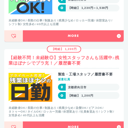
【時給】 1,230円～1,538円
未経験者OK
長期の仕事
制服あり
残業少なめ
ロッカー完備
休憩室あり
シフト制
女性多め
40代以上も活躍
MORE
【時給】 1,200円
【経験不問！未経験◎】女性スタッフさんも活躍中♪残
業ほぼナシでプラ充！／履歴書不要
製造・工場スタッフ／履歴書不要
派遣社員
京都府向日市
【時給】 1,200円
未経験者OK
長期の仕事
制服あり
残業少なめ
染髪OK
ピアスOK
タトゥーOK
ネイルOK
ロッカー完備
休憩室あり
社員食堂あり
シフト制
女性多め
40代以上も活躍
MORE