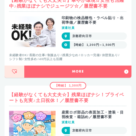
【経験がなくても大丈夫☆】華やか環境☆女性も活躍
中♪残業ほぼナシでジュージツ☆／履歴書不要
印刷物の検品梱包・ラベル貼り・出
荷準備／履歴書不要
派遣社員
京都府向日市
【時給】 1,200円～1,500円
未経験者OK
長期の仕事
制服あり
残業少なめ
ロッカー完備
休憩室あり
シフト制
女性多め
40代以上も活躍
MORE
【時給】 1,300円
【経験がなくても大丈夫☆】残業ほぼナシ！プライベ
ートも充実♪土日祝休！／履歴書不要
産業ロボ部品の表面加工・塗装・目
視検査・箱詰め／履歴書不要
派遣社員
京都府向日市