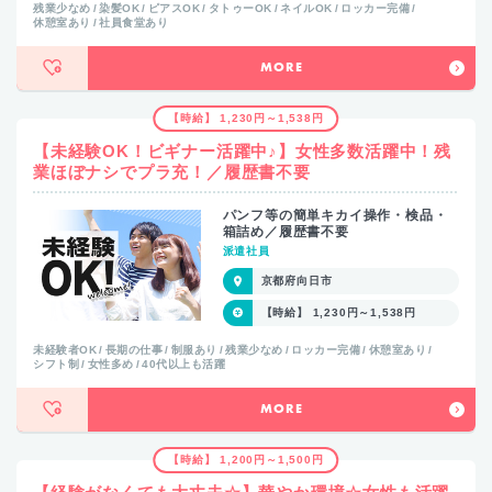
残業少なめ
染髪OK
ピアスOK
タトゥーOK
ネイルOK
ロッカー完備
休憩室あり
社員食堂あり
MORE
【時給】 1,230円～1,538円
【未経験OK！ビギナー活躍中♪】女性多数活躍中！残
業ほぼナシでプラ充！／履歴書不要
パンフ等の簡単キカイ操作・検品・
箱詰め／履歴書不要
派遣社員
京都府向日市
【時給】 1,230円～1,538円
未経験者OK
長期の仕事
制服あり
残業少なめ
ロッカー完備
休憩室あり
シフト制
女性多め
40代以上も活躍
MORE
【時給】 1,200円～1,500円