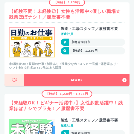
【時給】 1,230円
【経験不問！未経験◎】女性も活躍中×優しい職場☆
残業ほぼナシ！／履歴書不要
製造・工場スタッフ／履歴書不要
派遣社員
京都府向日市
【時給】 1,230円
未経験者OK
長期の仕事
制服あり
残業少なめ
ロッカー完備
休憩室あり
シフト制
女性多め
40代以上も活躍
MORE
【時給】 1,230円～1,538円
【未経験OK！ビギナー活躍中♪】女性多数活躍中！残
業ほぼナシでプラ充！／履歴書不要
製造・工場スタッフ／履歴書不要
派遣社員
京都府向日市