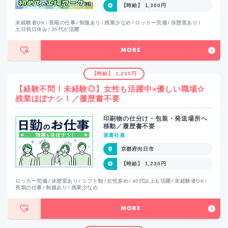
【時給】 1,300円
未経験者OK
長期の仕事
制服あり
残業少なめ
ロッカー完備
休憩室あり
土日祝日休み
30代が活躍
MORE
【時給】 1,230円
【経験不問！未経験◎】女性も活躍中×優しい職場☆
残業ほぼナシ！／履歴書不要
印刷物の仕分け・包装・発送場所へ
移動／履歴書不要
派遣社員
京都府向日市
【時給】 1,230円
ロッカー完備
休憩室あり
シフト制
女性多め
40代以上も活躍
未経験者OK
長期の仕事
制服あり
残業少なめ
MORE