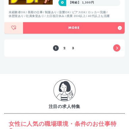
【時給】 1,300円
未経験者OK
長期の仕事
制服あり
染髪OK
ピアスOK
ロッカー完備
休憩室あり
社員食堂あり
土日祝日休み
残業 20H以上
40代以上も活躍
MORE
1
2
3
注目の求人特集
女性に人気の職場環境・条件のお仕事特