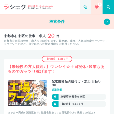
0
女性の仕事探しをもっとかんたんに。
ラシクはたらく、ラクにみつける
すべて
クリア
検索条件
20
京都市右京区の仕事・求人
件
京都市右京区の仕事、求人をご紹介します。勤務地、職種、人気の検索キーワード、
フリーワードなど、自分にあった検索機能をご利用ください。
【時給】 1,300円
【未経験の方大歓迎♪】ウレシイ☆土日祝休♪残業もあ
るのでガッツリ稼げます！
配電盤部品の組付け・加工/日払い
OK
派遣社員
京都府京都市右京区
【時給】 1,300円
ロッカー完備
休憩室あり
社員食堂あり
土日祝日休み
残業 20H以上