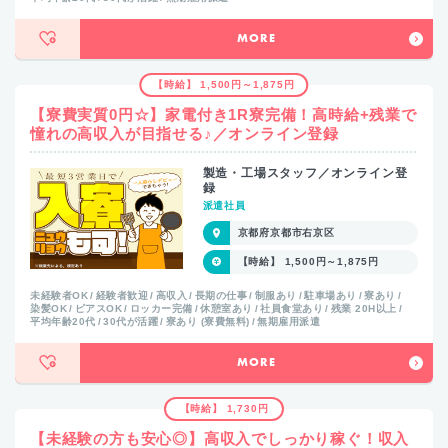
MORE
【時給】 1,500円～1,875円
【寮費実質0円☆】家電付き1R寮完備！高時給+残業で
憧れの高収入が目指せる♪／オンライン登録
製造・工場スタッフ／オンライン登
録
派遣社員
京都府京都市右京区
【時給】 1,500円～1,875円
未経験者OK
経験者歓迎
高収入
長期の仕事
制服あり
駐車場あり
寮あり
染髪OK
ピアスOK
ロッカー完備
休憩室あり
社員食堂あり
残業 20H以上
平均年齢20代
30代が活躍
寮あり (寮費無料)
無期雇用派遣
MORE
【時給】 1,730円
【未経験の方も安心◎】高収入でしっかり稼ぐ！収入