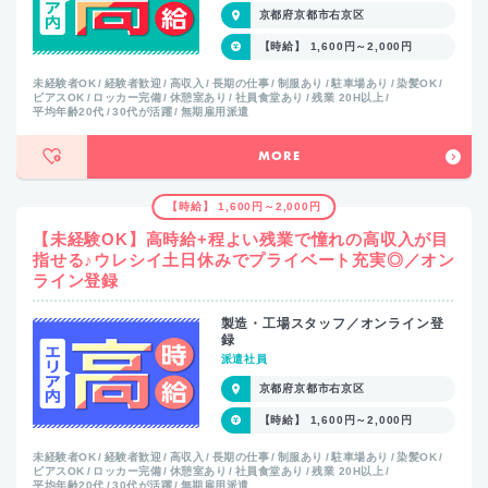
京都府京都市右京区
【時給】 1,600円～2,000円
未経験者OK
経験者歓迎
高収入
長期の仕事
制服あり
駐車場あり
染髪OK
ピアスOK
ロッカー完備
休憩室あり
社員食堂あり
残業 20H以上
平均年齢20代
30代が活躍
無期雇用派遣
MORE
【時給】 1,600円～2,000円
【未経験OK】高時給+程よい残業で憧れの高収入が目
指せる♪ウレシイ土日休みでプライベート充実◎／オン
ライン登録
製造・工場スタッフ／オンライン登
録
派遣社員
京都府京都市右京区
【時給】 1,600円～2,000円
未経験者OK
経験者歓迎
高収入
長期の仕事
制服あり
駐車場あり
染髪OK
ピアスOK
ロッカー完備
休憩室あり
社員食堂あり
残業 20H以上
平均年齢20代
30代が活躍
無期雇用派遣