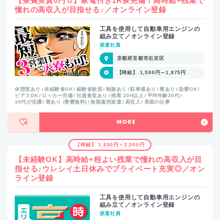
【寮費実質0円☆】家電付き1R寮完備！高時給+残業で
憧れの高収入が目指せる♪／オンライン登録
工具を使用して自動車用エンジンの
組み立て／オンライン登録
派遣社員
京都府京都市右京区
【時給】 1,500円～1,875円
休憩室あり
未経験者OK
経験者歓迎
制服あり
駐車場あり
寮あり
染髪OK
ピアスOK
ロッカー完備
社員食堂あり
残業 20H以上
平均年齢20代
30代が活躍
寮あり (寮費無料)
無期雇用派遣
高収入
長期の仕事
MORE
【時給】 1,600円～2,000円
【未経験OK】高時給+程よい残業で憧れの高収入が目
指せる♪ウレシイ土日休みでプライベート充実◎／オン
ライン登録
工具を使用して自動車用エンジンの
組み立て／オンライン登録
派遣社員