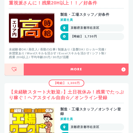
重視派さんに！残業20H以上！！／好条件
製造・工場スタッフ／好条件
派遣社員
京都府京都市右京区
【時給】 1,730円
未経験者OK
高収入
長期の仕事
制服あり
染髪OK
ロッカー完備
休憩室あり
Wordスキルを活かす
Excelスキルを活かす
シフト制
残業 20H以上
平均年齢20代
30代が活躍
MORE
【時給】 1,300円
【未経験スタート大歓迎♪】土日祝休み！残業でたっぷ
り稼ぐ！ヘアスタイル自由☆／オンライン登録
製造・工場スタッフ／オンライン登
録
派遣社員
京都府京都市右京区