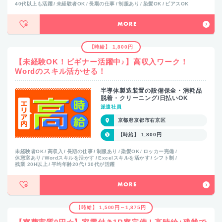
40代以上も活躍
未経験者OK
長期の仕事
制服あり
染髪OK
ピアスOK
MORE
【時給】 1,800円
【未経験OK！ビギナー活躍中♪】高収入ワーク！
Wordのスキル活かせる！
半導体製造装置の設備保全・消耗品
脱着・クリーニング/日払いOK
派遣社員
京都府京都市右京区
【時給】 1,800円
未経験者OK
高収入
長期の仕事
制服あり
染髪OK
ロッカー完備
休憩室あり
Wordスキルを活かす
Excelスキルを活かす
シフト制
残業 20H以上
平均年齢20代
30代が活躍
MORE
【時給】 1,500円～1,875円