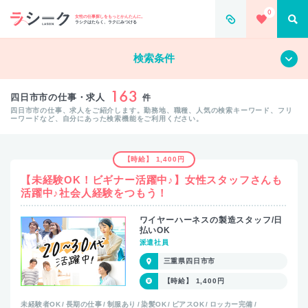
0
女性の仕事探しをもっとかんたんに。
ラシクはたらく、ラクにみつける
すべて
クリア
検索条件
163
四日市市の仕事・求人
件
四日市市の仕事、求人をご紹介します。勤務地、職種、人気の検索キーワード、フリ
ーワードなど、自分にあった検索機能をご利用ください。
【時給】 1,400円
【未経験OK！ビギナー活躍中♪】女性スタッフさんも
活躍中♪社会人経験をつもう！
ワイヤーハーネスの製造スタッフ/日
払いOK
派遣社員
三重県四日市市
【時給】 1,400円
未経験者OK
長期の仕事
制服あり
染髪OK
ピアスOK
ロッカー完備