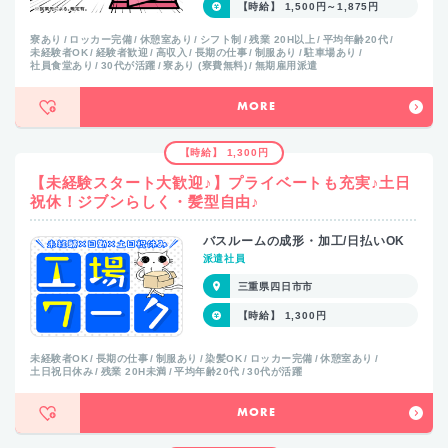
【時給】 1,500円～1,875円
寮あり
ロッカー完備
休憩室あり
シフト制
残業 20H以上
平均年齢20代
未経験者OK
経験者歓迎
高収入
長期の仕事
制服あり
駐車場あり
社員食堂あり
30代が活躍
寮あり (寮費無料)
無期雇用派遣
MORE
【時給】 1,300円
【未経験スタート大歓迎♪】プライベートも充実♪土日
祝休！ジブンらしく・髪型自由♪
バスルームの成形・加工/日払いOK
派遣社員
三重県四日市市
【時給】 1,300円
未経験者OK
長期の仕事
制服あり
染髪OK
ロッカー完備
休憩室あり
土日祝日休み
残業 20H未満
平均年齢20代
30代が活躍
MORE