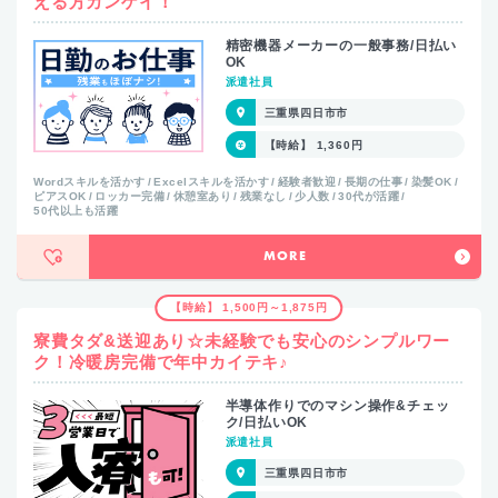
える方カンゲイ！
精密機器メーカーの一般事務/日払い
OK
派遣社員
三重県四日市市
【時給】 1,360円
Wordスキルを活かす
Excelスキルを活かす
経験者歓迎
長期の仕事
染髪OK
ピアスOK
ロッカー完備
休憩室あり
残業なし
少人数
30代が活躍
50代以上も活躍
MORE
【時給】 1,500円～1,875円
寮費タダ&送迎あり☆未経験でも安心のシンプルワー
ク！冷暖房完備で年中カイテキ♪
半導体作りでのマシン操作&チェッ
ク/日払いOK
派遣社員
三重県四日市市