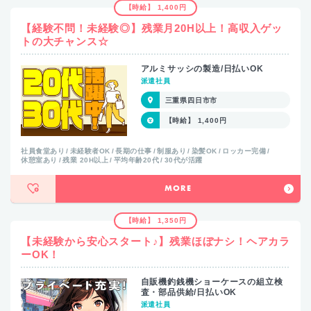
【時給】 1,400円
【経験不問！未経験◎】残業月20H以上！高収入ゲッ
トの大チャンス☆
アルミサッシの製造/日払いOK
派遣社員
三重県四日市市
【時給】 1,400円
社員食堂あり
未経験者OK
長期の仕事
制服あり
染髪OK
ロッカー完備
休憩室あり
残業 20H以上
平均年齢20代
30代が活躍
MORE
【時給】 1,350円
【未経験から安心スタート♪】残業ほぼナシ！ヘアカラ
ーOK！
自販機釣銭機ショーケースの組立検
査・部品供給/日払いOK
派遣社員