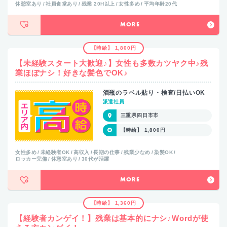
休憩室あり
社員食堂あり
残業 20H以上
女性多め
平均年齢20代
MORE
【時給】 1,800円
【未経験スタート大歓迎♪】女性も多数カツヤク中♪残
業ほぼナシ！好きな髪色でOK♪
酒瓶のラベル貼り・検査/日払いOK
派遣社員
三重県四日市市
【時給】 1,800円
女性多め
未経験者OK
高収入
長期の仕事
残業少なめ
染髪OK
ロッカー完備
休憩室あり
30代が活躍
MORE
【時給】 1,360円
【経験者カンゲイ！】残業は基本的にナシ♪Wordが使