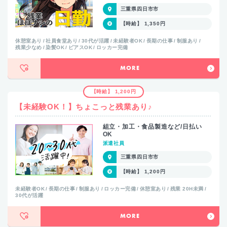
三重県四日市市
【時給】 1,350円
休憩室あり
社員食堂あり
30代が活躍
未経験者OK
長期の仕事
制服あり
残業少なめ
染髪OK
ピアスOK
ロッカー完備
MORE
【時給】 1,200円
【未経験OK！】ちょこっと残業あり♪
組立・加工・食品製造など/日払い
OK
派遣社員
三重県四日市市
【時給】 1,200円
未経験者OK
長期の仕事
制服あり
ロッカー完備
休憩室あり
残業 20H未満
30代が活躍
MORE