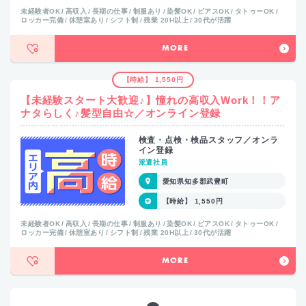
未経験者OK
高収入
長期の仕事
制服あり
染髪OK
ピアスOK
タトゥーOK
ロッカー完備
休憩室あり
シフト制
残業 20H以上
30代が活躍
MORE
【時給】 1,550円
【未経験スタート大歓迎♪】憧れの高収入Work！！ア
ナタらしく♪髪型自由☆／オンライン登録
検査・点検・検品スタッフ／オンラ
イン登録
派遣社員
愛知県知多郡武豊町
【時給】 1,550円
未経験者OK
高収入
長期の仕事
制服あり
染髪OK
ピアスOK
タトゥーOK
ロッカー完備
休憩室あり
シフト制
残業 20H以上
30代が活躍
MORE