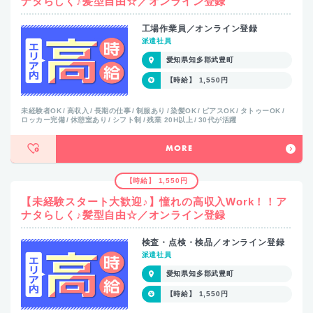
ナタらしく♪髪型自由☆／オンライン登録
工場作業員／オンライン登録
派遣社員
愛知県知多郡武豊町
【時給】 1,550円
未経験者OK
高収入
長期の仕事
制服あり
染髪OK
ピアスOK
タトゥーOK
ロッカー完備
休憩室あり
シフト制
残業 20H以上
30代が活躍
MORE
【時給】 1,550円
【未経験スタート大歓迎♪】憧れの高収入Work！！ア
ナタらしく♪髪型自由☆／オンライン登録
検査・点検・検品／オンライン登録
派遣社員
愛知県知多郡武豊町
【時給】 1,550円