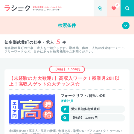
0
女性の仕事探しをもっとかんたんに。
ラシクはたらく、ラクにみつける
すべて
クリア
検索条件
5
知多郡武豊町の仕事・求人
件
知多郡武豊町の仕事、求人をご紹介します。勤務地、職種、人気の検索キーワード、
フリーワードなど、自分にあった検索機能をご利用ください。
【時給】 1,550円
【未経験の方大歓迎♪】高収入ワーク！残業月20H以
上！高収入ゲットの大チャンス☆
フォークリフト/日払いOK
派遣社員
愛知県知多郡武豊町
【時給】 1,550円
未経験者OK
高収入
長期の仕事
制服あり
染髪OK
ピアスOK
タトゥーOK