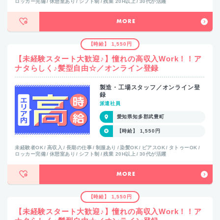
ロッカー完備
休憩室あり
シフト制
残業 20H以上
30代が活躍
MORE
【時給】 1,550円
【未経験スタート大歓迎♪】憧れの高収入Work！！ア
ナタらしく♪髪型自由☆／オンライン登録
製造・工場スタッフ／オンライン登
録
派遣社員
愛知県知多郡武豊町
【時給】 1,550円
未経験者OK
高収入
長期の仕事
制服あり
染髪OK
ピアスOK
タトゥーOK
ロッカー完備
休憩室あり
シフト制
残業 20H以上
30代が活躍
MORE
【時給】 1,550円
【未経験スタート大歓迎♪】憧れの高収入Work！！ア