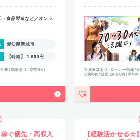
工・食品製造など／オンラ
愛知県新城市
【時給】 1,600円
の仕事
制服あり
染髪OK
社員食堂あり
ロッカー完備
染髪OK
残業 20H未満
平均年
】稼ぐ優先・高収入
【経験活かせる☆】