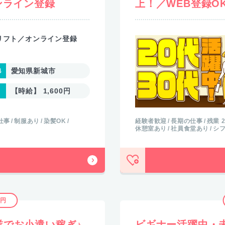
ンライン登録
上！／WEB登録O
リフト／オンライン登録
愛知県新城市
【時給】 1,600円
仕事
制服あり
染髪OK
経験者歓迎
長期の仕事
残業 
休憩室あり
社員食堂あり
シ
8円
業でお小遣い稼ぎ♪
ビギナー活躍中・