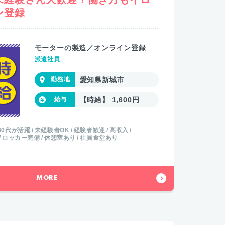
ン登録
モーターの製造／オンライン登録
派遣社員
愛知県新城市
【時給】 1,600円
30代が活躍
未経験者OK
経験者歓迎
高収入
ロッカー完備
休憩室あり
社員食堂あり
MORE