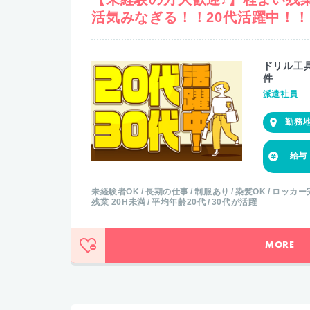
活気みなぎる！！20代活躍中！
ドリル工
件
派遣社員
未経験者OK
長期の仕事
制服あり
染髪OK
ロッカー
残業 20H未満
平均年齢20代
30代が活躍
MORE