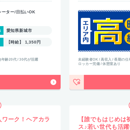
ーター/日払いOK
愛知県新城市
【時給】 1,350円
均年齢20代
30代が活躍
未経験者OK
高収入
長期の仕
ロッカー完備
休憩室あり
入ワーク！ヘアカラ
【誰でもはじめは
ス♪若い世代も活