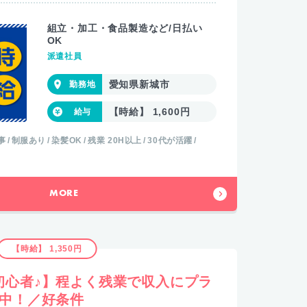
組立・加工・食品製造など/日払い
OK
派遣社員
愛知県新城市
【時給】 1,600円
事
制服あり
染髪OK
残業 20H以上
30代が活躍
MORE
【時給】 1,350円
初心者♪】程よく残業で収入にプラ
躍中！／好条件