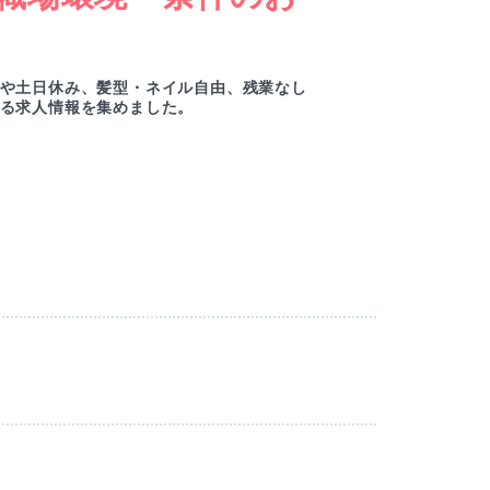
ー
や土日休み、髪型・ネイル自由、残業なし
綺麗
る求人情報を集めました。
ルセ
M