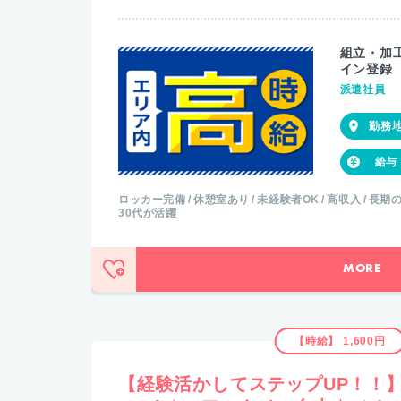
組立・加
イン登録
派遣社員
ロッカー完備
休憩室あり
未経験者OK
高収入
長期
30代が活躍
MORE
【時給】 1,600円
【経験活かしてステップUP！！