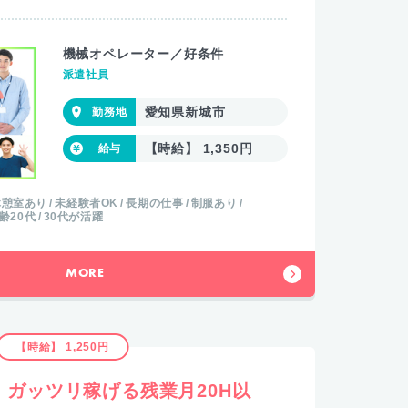
機械オペレーター／好条件
派遣社員
愛知県新城市
【時給】 1,350円
休憩室あり
未経験者OK
長期の仕事
制服あり
齢20代
30代が活躍
MORE
【時給】 1,250円
ガッツリ稼げる残業月20H以