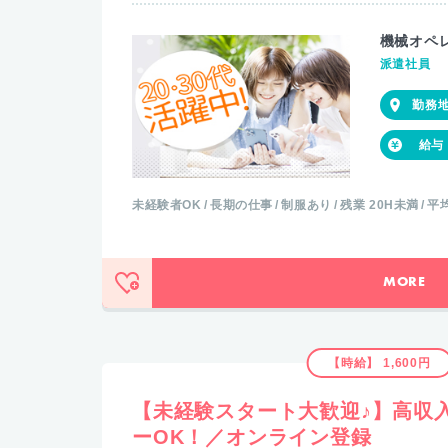
機械オペレ
派遣社員
未経験者OK
長期の仕事
制服あり
残業 20H未満
平
MORE
【時給】 1,600円
【未経験スタート大歓迎♪】高収
ーOK！／オンライン登録