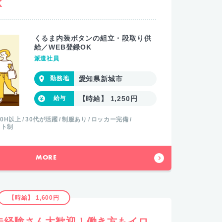
K
くるま内装ボタンの組立・段取り供
給／WEB登録OK
派遣社員
愛知県新城市
【時給】 1,250円
20H以上
30代が活躍
制服あり
ロッカー完備
フト制
MORE
【時給】 1,600円
未経験さん大歓迎！働き方もイロ