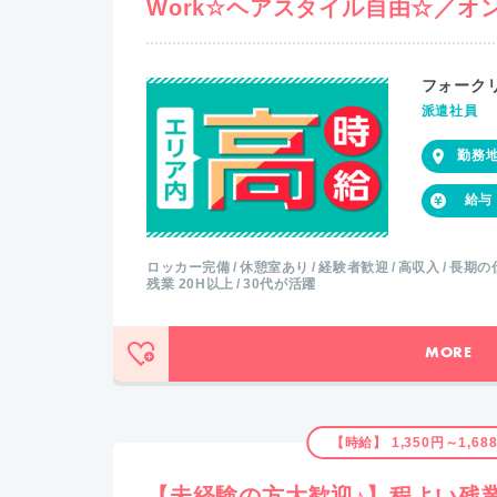
Work☆ヘアスタイル自由☆／オ
フォーク
派遣社員
ロッカー完備
休憩室あり
経験者歓迎
高収入
長期の
残業 20H以上
30代が活躍
MORE
【時給】 1,350円～1,68
【未経験の方大歓迎♪】程よい残