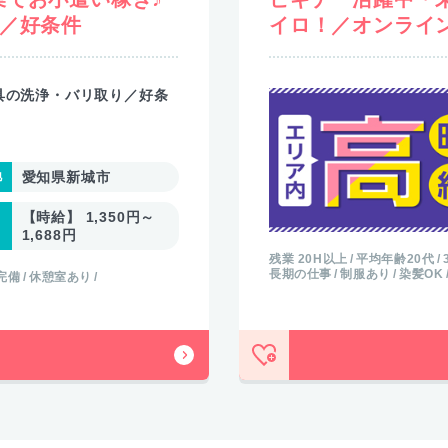
！／好条件
イロ！／オンライ
具の洗浄・バリ取り／好条
愛知県新城市
【時給】 1,350円～
1,688円
残業 20H以上
平均年齢20代
長期の仕事
制服あり
染髪OK
完備
休憩室あり