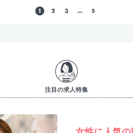
1
2
3
…
5
注目の求人特集
女性に人気の