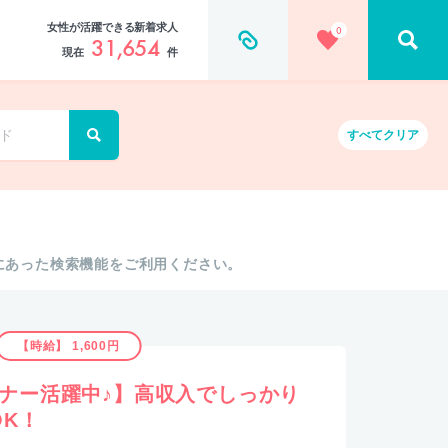
女性が活躍できる新着求人
0
31,654
現在
件
すべて
クリア
にあった検索機能をご利用ください。
【時給】 1,600円
ギナー活躍中♪】高収入でしっかり
OK！