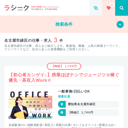
0
女性の仕事探しをもっとかんたんに。
ラシクはたらく、ラクにみつける
すべて
クリア
検索条件
3
名古屋市緑区の仕事・求人
件
名古屋市緑区の仕事、求人をご紹介します。勤務地、職種、人気の検索キーワード、
フリーワードなど、自分にあった検索機能をご利用ください。
【時給】 1,700円
【初心者カンゲイ♪】残業ほぼナシでジュージツ☆稼ぐ
優先・高収入Work☆
一般事務/日払いOK
派遣社員
愛知県名古屋市緑区
【時給】 1,700円
未経験者OK
経験者歓迎
高収入
長期の仕事
キレイなオフィス
残業少なめ