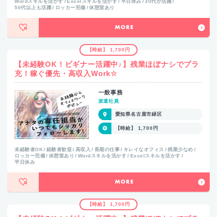
Wordスキルを活かす
Excelスキルを活かす
平日休み
30代が活躍
50代以上も活躍
ロッカー完備
休憩室あり
MORE
【時給】 1,700円
【未経験OK！ビギナー活躍中♪】残業ほぼナシでプラ
充！稼ぐ優先・高収入Work☆
一般事務
派遣社員
愛知県名古屋市緑区
【時給】 1,700円
未経験者OK
経験者歓迎
高収入
長期の仕事
キレイなオフィス
残業少なめ
ロッカー完備
休憩室あり
Wordスキルを活かす
Excelスキルを活かす
平日休み
MORE
【時給】 1,700円