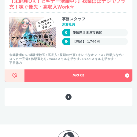
【未経験OK！ビギナー活躍中♪】残業ほぼナシでプラ
充！稼ぐ優先・高収入Work☆
事務スタッフ
派遣社員
愛知県名古屋市緑区
【時給】 1,700円
未経験者OK
経験者歓迎
高収入
長期の仕事
キレイなオフィス
残業少なめ
ロッカー完備
休憩室あり
Wordスキルを活かす
Excelスキルを活かす
平日休み
MORE
1