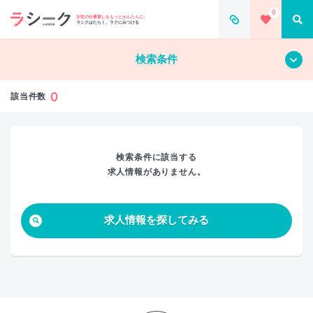
0
すべて
クリア
女性の仕事探しをもっとかんたんに。
ラシクはたらく、ラクにみつける
検索条件
0
該当件数
検索条件に該当する
求人情報がありません。
求人情報を探してみる