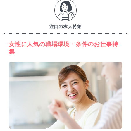
注目の求人特集
女性に人気の職場環境・条件のお仕事特
集