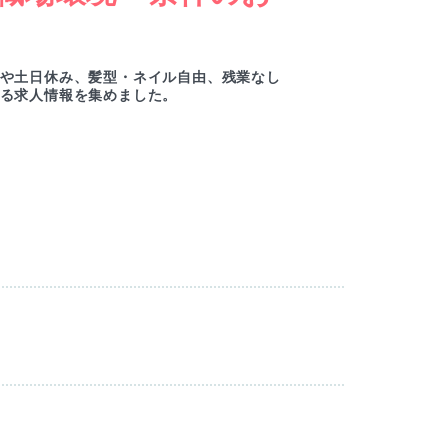
ー
や土日休み、髪型・ネイル自由、残業なし
綺麗
る求人情報を集めました。
ルセ
M