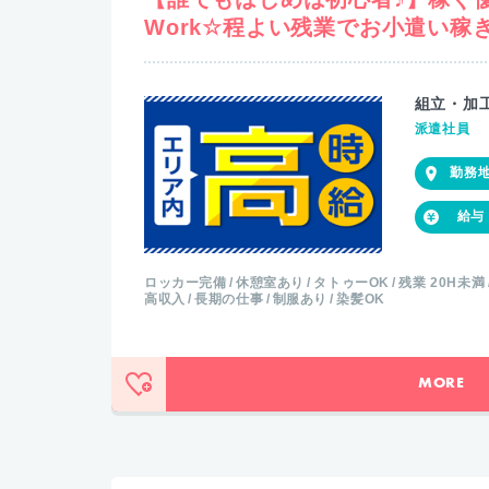
Work☆程よい残業でお小遣い稼
組立・加
派遣社員
ロッカー完備
休憩室あり
タトゥーOK
残業 20H未満
高収入
長期の仕事
制服あり
染髪OK
MORE