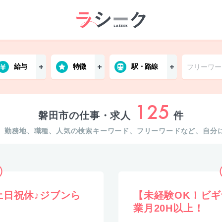
給与
特徴
駅・路線
125
磐田市の仕事・求人
件
。勤務地、職種、人気の検索キーワード、フリーワードなど、自分
土日祝休♪ジブンら
【未経験OK！ビ
業月20H以上！