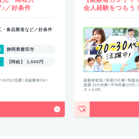
ぎ♪／好条件
会人経験をつもう
工・食品製造など／好条件
静岡県磐田市
【時給】 1,600円
30代が活躍
未経験者OK
経験者歓迎
長期の仕事
制服
残業 20H未満
平均年齢20代
ネイルOK