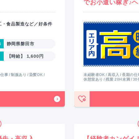
でお小遣い稼ぎ♪ヘ
工・食品製造など／好条件
静岡県磐田市
【時給】 1,600円
の仕事
制服あり
染髪OK
未経験者OK
高収入
長期の仕
休憩室あり
残業 20H未満
3
優先・高収入
【経験者カンゲイ