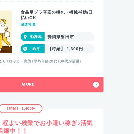
食品用プラ容器の梱包・機械補助/日
払いOK
派遣社員
静岡県磐田市
【時給】 1,300円
あり
ロッカー完備
平均年齢20代
30代が活躍
MORE
【時給】 1,400円
】程よい残業でお小遣い稼ぎ♪活気
活躍中！！