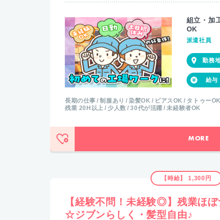
組立・加
OK
派遣社員
長期の仕事
制服あり
染髪OK
ピアスOK
タトゥーO
残業 20H以上
少人数
30代が活躍
未経験者OK
MORE
【時給】 1,300円
【経験不問！未経験◎】残業ほぼ
☆ジブンらしく・髪型自由♪