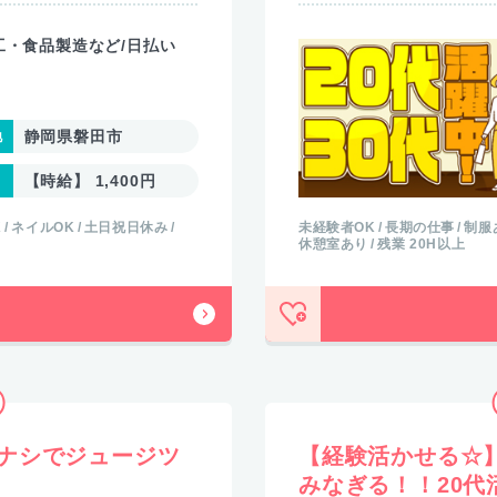
工・食品製造など/日払い
静岡県磐田市
【時給】 1,400円
K
ネイルOK
土日祝日休み
未経験者OK
長期の仕事
制服
休憩室あり
残業 20H以上
ナシでジュージツ
【経験活かせる☆
みなぎる！！20代