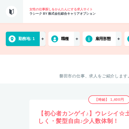
女性の仕事探しをかんたんにする求人サイト
ラシーク BY 株式会社綜合キャリアオプション
勤務地
1
職種
雇用形態
磐田市の仕事、求人をご紹介します
【時給】 1,400円
【初心者カンゲイ♪】ウレシイ☆
しく・髪型自由♪少人数体制！