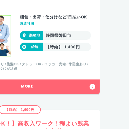
梱包・出荷・仕分けなど/日払いOK
派遣社員
静岡県磐田市
【時給】 1,400円
あり
染髪OK
タトゥーOK
ロッカー完備
休憩室あり
30代が活躍
MORE
【時給】 1,600円
OK！】高収入ワーク！程よい残業