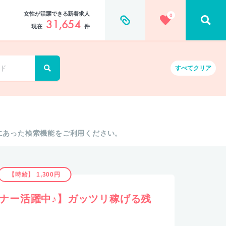
女性が活躍できる新着求人
0
31,654
現在
件
すべて
クリア
にあった検索機能をご利用ください。
【時給】 1,300円
ギナー活躍中♪】ガッツリ稼げる残