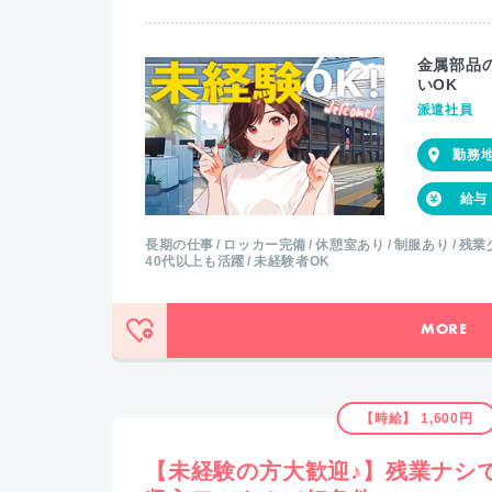
金属部品
いOK
派遣社員
長期の仕事
ロッカー完備
休憩室あり
制服あり
残業
40代以上も活躍
未経験者OK
MORE
【時給】 1,600円
【未経験の方大歓迎♪】残業ナシで