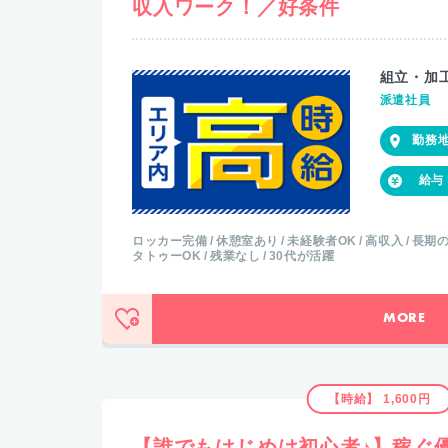
収入ワーク！／好条件
組立・加
派遣社員
ロッカー完備
休憩室あり
未経験者OK
高収入
長期
タトゥーOK
残業なし
30代が活躍
MORE
【時給】 1,600円
【誰でもはじめは初心者♪】稼ぐ