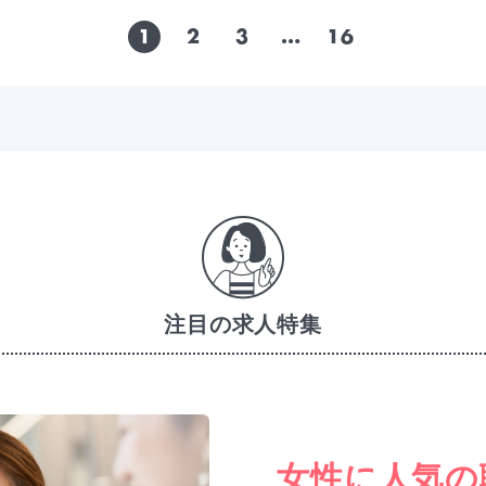
1
2
3
…
16
注目の求人特集
女性に人気の