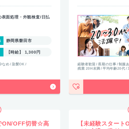
の表面処理・外観検査/日払
静岡県磐田市
【時給】 1,300円
少なめ
染髪OK
経験者歓迎
長期の仕事
制服
残業 20H未満
平均年齢20代
ON/OFF切替☆高
【未経験スタート