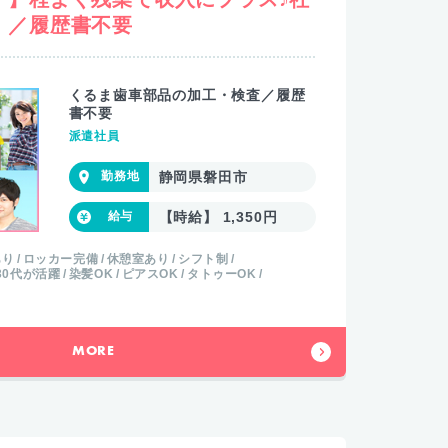
！／履歴書不要
くるま歯車部品の加工・検査／履歴
書不要
派遣社員
静岡県磐田市
【時給】 1,350円
あり
ロッカー完備
休憩室あり
シフト制
30代が活躍
染髪OK
ピアスOK
タトゥーOK
MORE