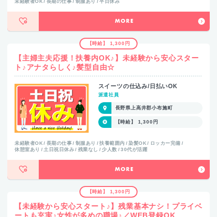
未経験者OK
長期の仕事
制服あり
平日休み
MORE
【時給】 1,300円
【主婦主夫応援！扶養内OK♪】未経験から安心スター
ト♪アナタらしく♪髪型自由☆
スイーツの仕込み/日払いOK
派遣社員
長野県上高井郡小布施町
【時給】 1,300円
未経験者OK
長期の仕事
制服あり
扶養範囲内
染髪OK
ロッカー完備
休憩室あり
土日祝日休み
残業なし
少人数
30代が活躍
MORE
【時給】 1,300円
【未経験から安心スタート♪】残業基本ナシ！プライベ
ートも充実♪女性が多めの職場♪／WEB登録OK