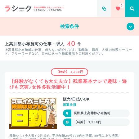
0
女性の仕事探しをもっとかんたんに。
ラシクはたらく、ラクにみつける
すべて
クリア
検索条件
40
上高井郡小布施町の仕事・求人
件
上高井郡小布施町の仕事、求人をご紹介します。勤務地、職種、人気の検索キーワー
ド、フリーワードなど、自分にあった検索機能をご利用ください。
【時給】 1,330円
【経験がなくても大丈夫☆】残業基本ナシで趣味・遊
びも充実♪女性多数活躍中！
販売/日払いOK
派遣社員
長野県上高井郡小布施町
【時給】 1,330円
残業なし
少人数
女性多め
平均年齢20代
30代が活躍
50代以上も活躍