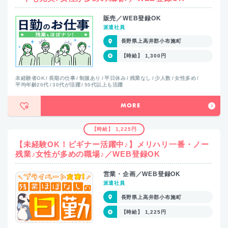
販売／WEB登録OK
派遣社員
長野県上高井郡小布施町
【時給】 1,300円
未経験者OK
長期の仕事
制服あり
平日休み
残業なし
少人数
女性多め
平均年齢20代
30代が活躍
50代以上も活躍
MORE
【時給】 1,225円
【未経験OK！ビギナー活躍中♪】メリハリ一番・ノー
残業♪女性が多めの職場♪／WEB登録OK
営業・企画／WEB登録OK
派遣社員
長野県上高井郡小布施町
【時給】 1,225円