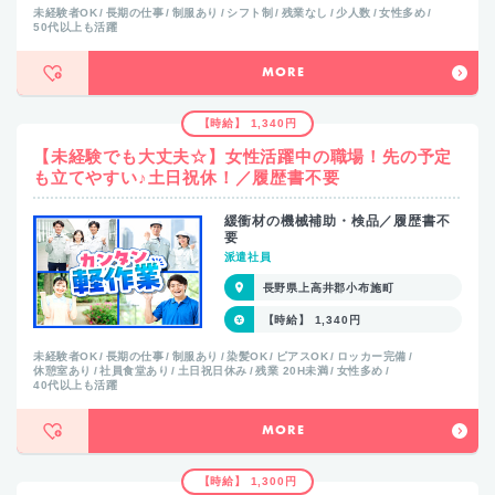
未経験者OK
長期の仕事
制服あり
シフト制
残業なし
少人数
女性多め
50代以上も活躍
MORE
【時給】 1,340円
【未経験でも大丈夫☆】女性活躍中の職場！先の予定
も立てやすい♪土日祝休！／履歴書不要
緩衝材の機械補助・検品／履歴書不
要
派遣社員
長野県上高井郡小布施町
【時給】 1,340円
未経験者OK
長期の仕事
制服あり
染髪OK
ピアスOK
ロッカー完備
休憩室あり
社員食堂あり
土日祝日休み
残業 20H未満
女性多め
40代以上も活躍
MORE
【時給】 1,300円