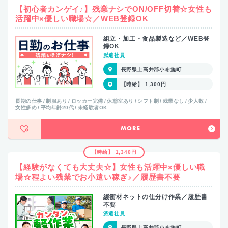
【初心者カンゲイ♪】残業ナシでON/OFF切替☆女性も
活躍中×優しい職場☆／WEB登録OK
組立・加工・食品製造など／WEB登
録OK
派遣社員
長野県上高井郡小布施町
【時給】 1,300円
長期の仕事
制服あり
ロッカー完備
休憩室あり
シフト制
残業なし
少人数
女性多め
平均年齢20代
未経験者OK
MORE
【時給】 1,340円
【経験がなくても大丈夫☆】女性も活躍中×優しい職
場☆程よい残業でお小遣い稼ぎ♪／履歴書不要
緩衝材ネットの仕分け作業／履歴書
不要
派遣社員
長野県上高井郡小布施町