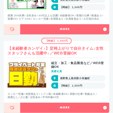
【時給】 1,340円
残業 20H未満
女性多め
40代以上も活躍
未経験者OK
長期の仕事
制服あり
染髪OK
ピアスOK
ロッカー完備
休憩室あり
社員食堂あり
土日祝日休み
MORE
【時給】 1,300円
【未経験者カンゲイ♪】定時上がりで自分タイム♪女性
スタッフさんも活躍中♪／WEB登録OK
組立・加工・食品製造など／WEB登
録OK
派遣社員
長野県上高井郡小布施町
【時給】 1,300円
ロッカー完備
休憩室あり
シフト制
未経験者OK
長期の仕事
制服あり
残業なし
少人数
女性多め
平均年齢20代
MORE