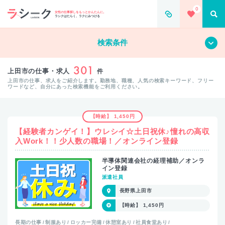
0
女性の仕事探しをもっとかんたんに。
ラシクはたらく、ラクにみつける
すべて
クリア
検索条件
301
上田市の仕事・求人
件
上田市の仕事、求人をご紹介します。勤務地、職種、人気の検索キーワード、フリー
ワードなど、自分にあった検索機能をご利用ください。
【時給】 1,450円
【経験者カンゲイ！】ウレシイ☆土日祝休♪憧れの高収
入Work！！少人数の職場！／オンライン登録
半導体関連会社の経理補助／オンラ
イン登録
派遣社員
長野県上田市
【時給】 1,450円
長期の仕事
制服あり
ロッカー完備
休憩室あり
社員食堂あり