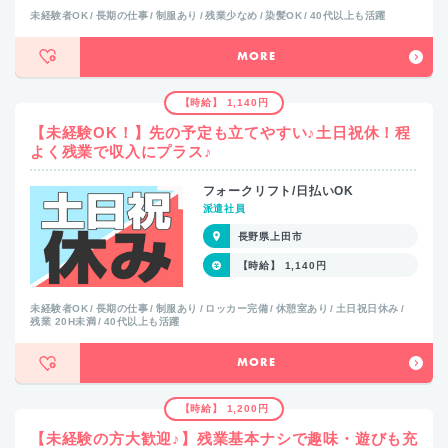
未経験者OK
長期の仕事
制服あり
残業少なめ
染髪OK
40代以上も活躍
MORE
【時給】 1,140円
【未経験OK！】先の予定も立てやすい♪土日祝休！程
よく残業で収入にプラス♪
フォークリフト/日払いOK
派遣社員
長野県上田市
【時給】 1,140円
未経験者OK
長期の仕事
制服あり
ロッカー完備
休憩室あり
土日祝日休み
残業 20H未満
40代以上も活躍
MORE
【時給】 1,200円
【未経験の方大歓迎♪】残業基本ナシで趣味・遊びも充