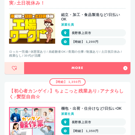
実♪土日祝休み！
組立・加工・食品製造など/日払い
OK
派遣社員
長野県上田市
【時給】 1,200円
ロッカー完備
休憩室あり
未経験者OK
長期の仕事
制服あり
土日祝日休み
残業なし
30代が活躍
MORE
【時給】 1,350円
【初心者カンゲイ♪】ちょこっと残業あり♪アナタらし
く♪髪型自由☆
梱包・出荷・仕分けなど/日払いOK
派遣社員
長野県上田市
【時給】 1,350円