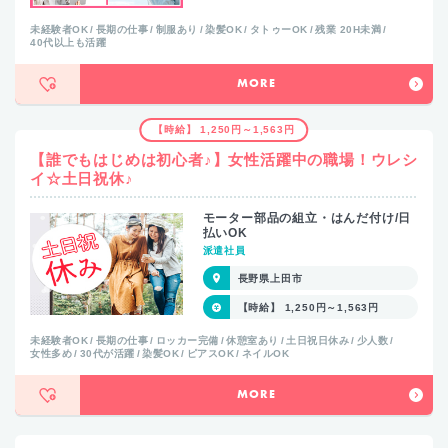
未経験者OK
長期の仕事
制服あり
染髪OK
タトゥーOK
残業 20H未満
40代以上も活躍
MORE
【時給】 1,250円～1,563円
【誰でもはじめは初心者♪】女性活躍中の職場！ウレシ
イ☆土日祝休♪
モーター部品の組立・はんだ付け/日
払いOK
派遣社員
長野県上田市
【時給】 1,250円～1,563円
未経験者OK
長期の仕事
ロッカー完備
休憩室あり
土日祝日休み
少人数
女性多め
30代が活躍
染髪OK
ピアスOK
ネイルOK
MORE