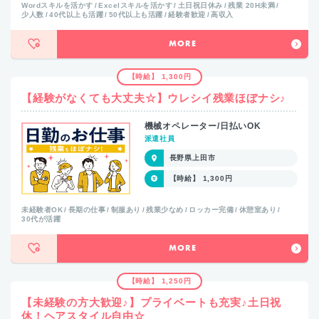
Wordスキルを活かす
Excelスキルを活かす
土日祝日休み
残業 20H未満
少人数
40代以上も活躍
50代以上も活躍
経験者歓迎
高収入
MORE
【時給】 1,300円
【経験がなくても大丈夫☆】ウレシイ残業ほぼナシ♪
機械オペレーター/日払いOK
派遣社員
長野県上田市
【時給】 1,300円
未経験者OK
長期の仕事
制服あり
残業少なめ
ロッカー完備
休憩室あり
30代が活躍
MORE
【時給】 1,250円
【未経験の方大歓迎♪】プライベートも充実♪土日祝
休！ヘアスタイル自由☆