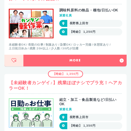
調味料原料の検品・梱包/日払いOK
派遣社員
長野県上田市
【時給】 1,250円
未経験者OK
長期の仕事
制服あり
染髪OK
ロッカー完備
休憩室あり
土日祝日休み
残業 20H以上
少人数
30代が活躍
MORE
【時給】 1,350円
【未経験者カンゲイ♪】残業ほぼナシでプラ充！ヘアカ
ラーOK！
組立・加工・食品製造など/日払い
OK
派遣社員
長野県上田市
【時給】 1,350円