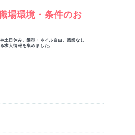
職場環境・条件のお
女
ー
や土日休み、髪型・ネイル自由、残業なし
綺麗
る求人情報を集めました。
ルセ
M