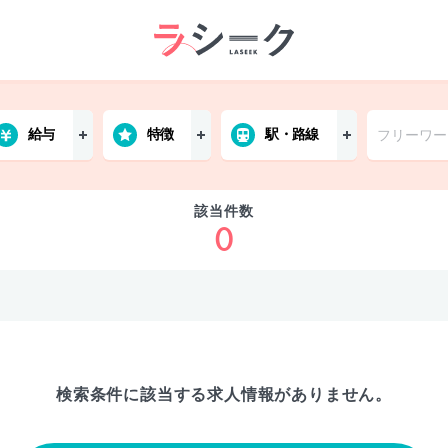
給与
特徴
駅・路線
該当件数
0
検索条件に該当する
求人情報がありません。