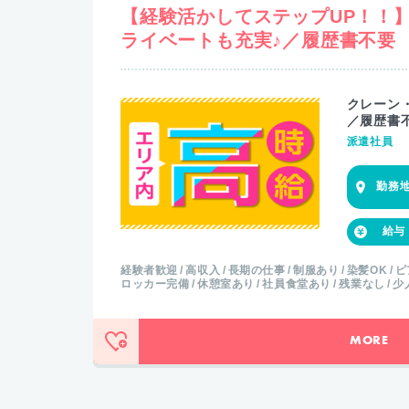
【経験活かしてステップUP！！
ライベートも充実♪／履歴書不要
クレーン
／履歴書
派遣社員
経験者歓迎
高収入
長期の仕事
制服あり
染髪OK
ピ
ロッカー完備
休憩室あり
社員食堂あり
残業なし
少
MORE