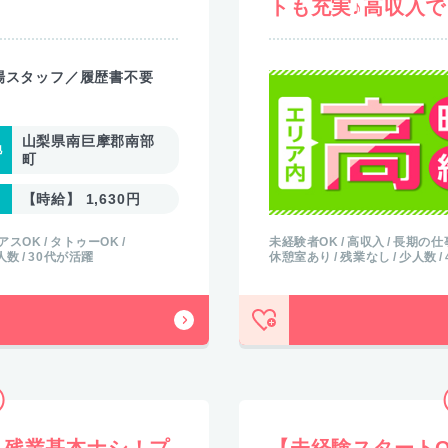
トも充実♪高収入
場スタッフ／履歴書不要
山梨県南巨摩郡南部
町
【時給】 1,630円
アスOK
タトゥーOK
未経験者OK
高収入
長期の仕
人数
30代が活躍
休憩室あり
残業なし
少人数
】残業基本ナシ！プ
【未経験スタート