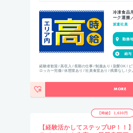
冷凍食品
ーク運搬
派遣社員
経験者歓迎
高収入
長期の仕事
制服あり
染髪OK
ピ
ロッカー完備
休憩室あり
社員食堂あり
残業なし
少
MORE
【時給】 1,630円
【経験活かしてステップUP！！