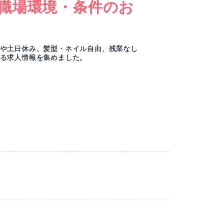
職場環境・条件のお
女
ー
や土日休み、髪型・ネイル自由、残業なし
綺麗
る求人情報を集めました。
ルセ
M