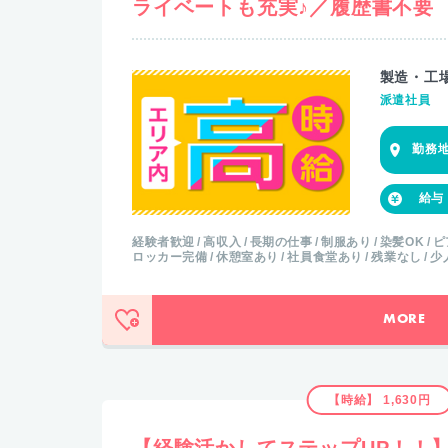
ライベートも充実♪／履歴書不要
製造・工
派遣社員
経験者歓迎
高収入
長期の仕事
制服あり
染髪OK
ピ
ロッカー完備
休憩室あり
社員食堂あり
残業なし
少
MORE
【時給】 1,630円
【経験活かしてステップUP！！