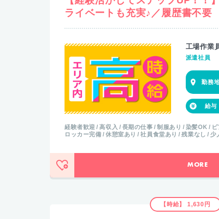
ライベートも充実♪／履歴書不要
工場作業
派遣社員
経験者歓迎
高収入
長期の仕事
制服あり
染髪OK
ピ
ロッカー完備
休憩室あり
社員食堂あり
残業なし
少
MORE
【時給】 1,630円