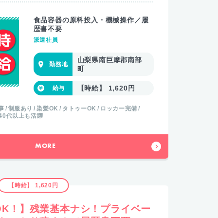
食品容器の原料投入・機械操作／履
歴書不要
派遣社員
山梨県南巨摩郡南部
町
【時給】 1,620円
事
制服あり
染髪OK
タトゥーOK
ロッカー完備
40代以上も活躍
MORE
【時給】 1,620円
OK！】残業基本ナシ！プライベー