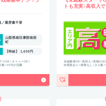
トも充実♪高収入
員／履歴書不要
山梨県南巨摩郡南部
町
【時給】 1,630円
アスOK
タトゥーOK
未経験者OK
高収入
長期の仕
人数
30代が活躍
休憩室あり
残業なし
少人数