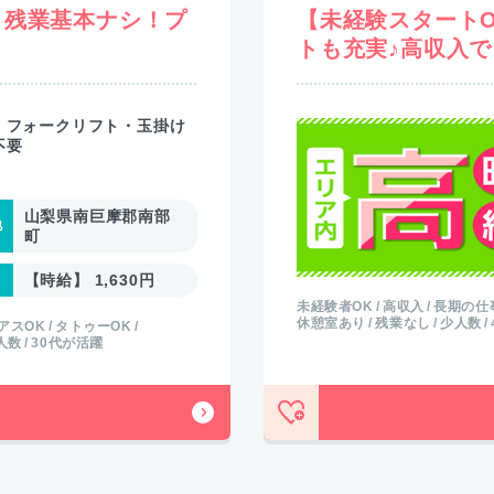
】残業基本ナシ！プ
【未経験スタート
トも充実♪高収入
・フォークリフト・玉掛け
不要
山梨県南巨摩郡南部
町
【時給】 1,630円
未経験者OK
高収入
長期の仕
休憩室あり
残業なし
少人数
アスOK
タトゥーOK
人数
30代が活躍