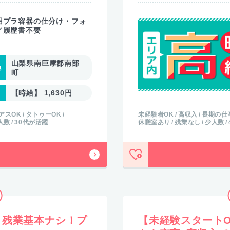
用プラ容器の仕分け・フォ
／履歴書不要
山梨県南巨摩郡南部
町
【時給】 1,630円
アスOK
タトゥーOK
未経験者OK
高収入
長期の仕
人数
30代が活躍
休憩室あり
残業なし
少人数
】残業基本ナシ！プ
【未経験スタート