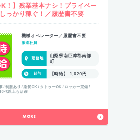
OK！】残業基本ナシ！プライベー
でしっかり稼ぐ！／履歴書不要
機械オペレーター／履歴書不要
派遣社員
山梨県南巨摩郡南部
町
【時給】 1,620円
事
制服あり
染髪OK
タトゥーOK
ロッカー完備
40代以上も活躍
MORE