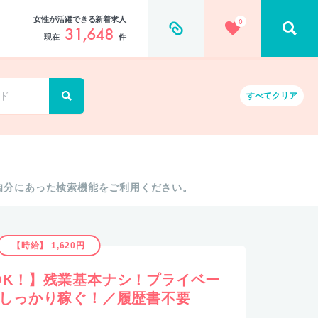
女性が活躍できる新着求人
0
31,648
現在
件
すべて
クリア
自分にあった検索機能をご利用ください。
【時給】 1,620円
OK！】残業基本ナシ！プライベー
でしっかり稼ぐ！／履歴書不要