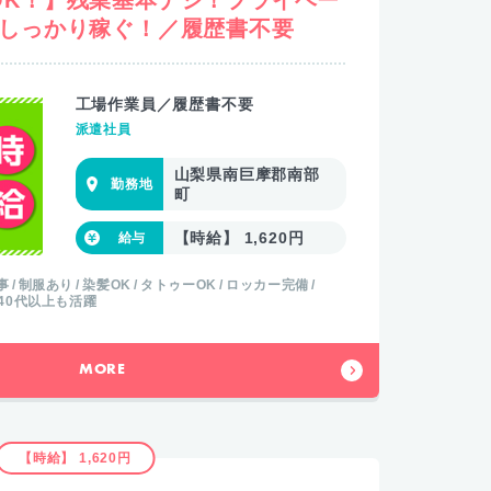
でしっかり稼ぐ！／履歴書不要
工場作業員／履歴書不要
派遣社員
山梨県南巨摩郡南部
町
【時給】 1,620円
事
制服あり
染髪OK
タトゥーOK
ロッカー完備
40代以上も活躍
MORE
【時給】 1,620円