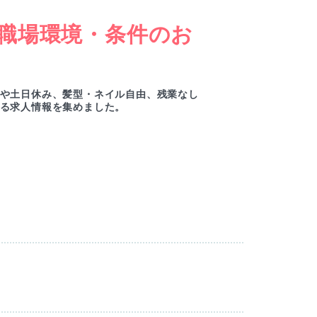
職場環境・条件のお
女
ー
や土日休み、髪型・ネイル自由、残業なし
綺麗
る求人情報を集めました。
ルセ
M