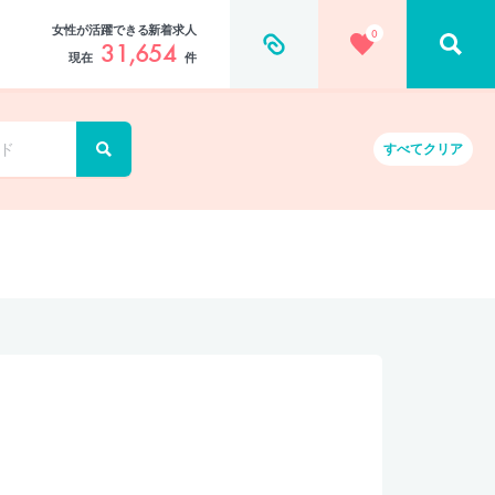
女性が活躍できる新着求人
0
31,654
現在
件
すべて
クリア