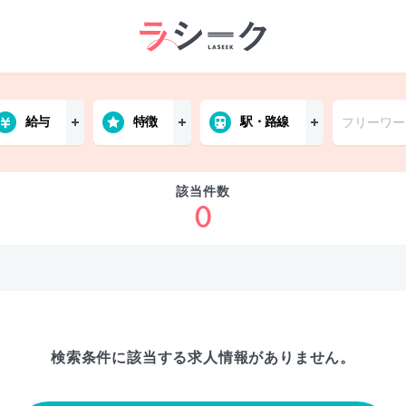
給与
特徴
駅・路線
該当件数
0
検索条件に該当する
求人情報がありません。