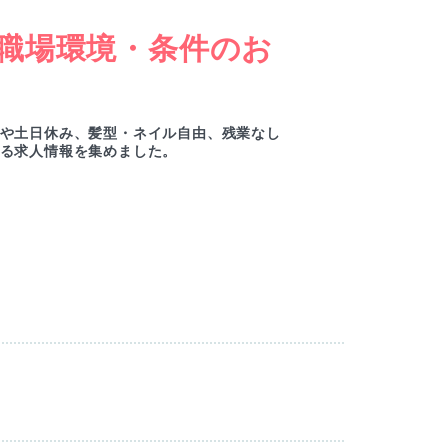
職場環境・条件のお
女
ー
や土日休み、髪型・ネイル自由、残業なし
綺麗
る求人情報を集めました。
ルセ
M