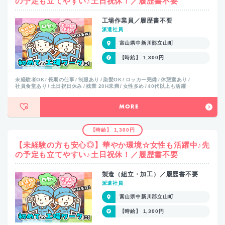
の予定も立てやすい♪土日祝休！／履歴書不要
工場作業員／履歴書不要
派遣社員
富山県中新川郡立山町
【時給】 1,300円
未経験者OK
長期の仕事
制服あり
染髪OK
ロッカー完備
休憩室あり
社員食堂あり
土日祝日休み
残業 20H未満
女性多め
40代以上も活躍
MORE
【時給】 1,300円
【未経験の方も安心◎】華やか環境☆女性も活躍中♪先
の予定も立てやすい♪土日祝休！／履歴書不要
製造（組立・加工）／履歴書不要
派遣社員
富山県中新川郡立山町
【時給】 1,300円