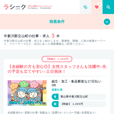
0
女性の仕事探しをもっとかんたんに。
ラシクはたらく、ラクにみつける
すべて
クリア
検索条件
5
中新川郡立山町の仕事・求人
件
中新川郡立山町の仕事、求人をご紹介します。勤務地、職種、人気の検索キーワー
ド、フリーワードなど、自分にあった検索機能をご利用ください。
【時給】 1,300円
【未経験の方も安心◎】女性スタッフさんも活躍中♪先
の予定も立てやすい♪土日祝休！
組立・加工・食品製造など/日払い
OK
派遣社員
富山県中新川郡立山町
【時給】 1,300円
未経験者OK
長期の仕事
制服あり
染髪OK
ロッカー完備
休憩室あり