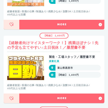
【時給】 1,400円
経験者歓迎
長期の仕事
制服あり
残業少なめ
染髪OK
土日祝日休み
40代以上も活躍
MORE
【時給】 1,400円
【経験者向けマイスターワーク！】残業ほぼナシ！先
の予定も立てやすい♪土日祝休！／履歴書不要
製造・工場スタッフ／履歴書不要
派遣社員
富山県黒部市
【時給】 1,400円
経験者歓迎
長期の仕事
制服あり
残業少なめ
染髪OK
土日祝日休み
40代以上も活躍
MORE