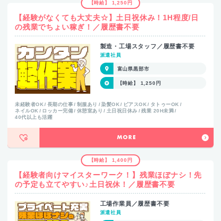
【時給】 1,250円
【経験がなくても大丈夫☆】土日祝休み！1H程度/日
の残業でちょい稼ぎ！／履歴書不要
製造・工場スタッフ／履歴書不要
派遣社員
富山県黒部市
【時給】 1,250円
未経験者OK
長期の仕事
制服あり
染髪OK
ピアスOK
タトゥーOK
ネイルOK
ロッカー完備
休憩室あり
土日祝日休み
残業 20H未満
40代以上も活躍
MORE
【時給】 1,400円
【経験者向けマイスターワーク！】残業ほぼナシ！先
の予定も立てやすい♪土日祝休！／履歴書不要
工場作業員／履歴書不要
派遣社員