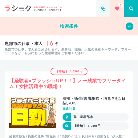
0
女性の仕事探しをもっとかんたんに。
ラシクはたらく、ラクにみつける
すべて
クリア
検索条件
16
黒部市の仕事・求人
件
黒部市の仕事、求人をご紹介します。勤務地、職種、人気の検索キーワード、フリー
ワードなど、自分にあった検索機能をご利用ください。
【時給】 1,200円
【経験者×ブラッシュUP！！】ノー残業でフリータイ
ム！女性活躍中の職場！
清掃・衛生(害虫駆除・消毒含む)/日
払いOK
派遣社員
富山県黒部市
【時給】 1,200円
経験者歓迎
長期の仕事
制服あり
染髪OK
土日祝日休み
残業なし
少人数