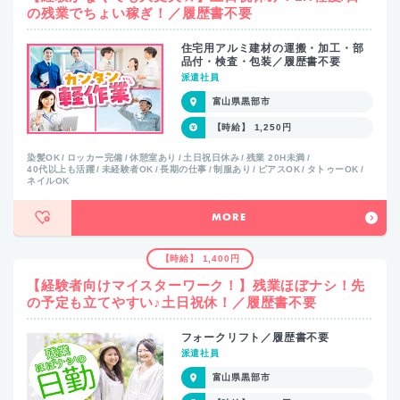
の残業でちょい稼ぎ！／履歴書不要
住宅用アルミ建材の運搬・加工・部
品付・検査・包装／履歴書不要
派遣社員
富山県黒部市
【時給】 1,250円
染髪OK
ロッカー完備
休憩室あり
土日祝日休み
残業 20H未満
40代以上も活躍
未経験者OK
長期の仕事
制服あり
ピアスOK
タトゥーOK
ネイルOK
MORE
【時給】 1,400円
【経験者向けマイスターワーク！】残業ほぼナシ！先
の予定も立てやすい♪土日祝休！／履歴書不要
フォークリフト／履歴書不要
派遣社員
富山県黒部市