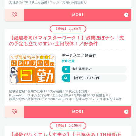
女性多め
50代以上も活躍
ロッカー完備
休憩室あり
MORE
【時給】 1,350円
【経験者向けマイスターワーク！】残業ほぼナシ！先
の予定も立てやすい♪土日祝休！／好条件
データ入力／好条件
派遣社員
富山県黒部市
【時給】 1,350円
経験者歓迎
長期の仕事
30代が活躍
50代以上も活躍
PowerPointスキルを活かす
土日祝日休み
平均年齢20代
制服あり
残業少なめ
染髪OK
ピアスOK
Wordスキルを活かす
Excelスキルを活かす
MORE
【時給】 1,250円
【経験がなくても大丈夫☆】土日祝休み！1H程度/日