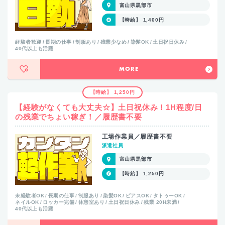
富山県黒部市
【時給】 1,400円
経験者歓迎
長期の仕事
制服あり
残業少なめ
染髪OK
土日祝日休み
40代以上も活躍
MORE
【時給】 1,250円
【経験がなくても大丈夫☆】土日祝休み！1H程度/日
の残業でちょい稼ぎ！／履歴書不要
工場作業員／履歴書不要
派遣社員
富山県黒部市
【時給】 1,250円
未経験者OK
長期の仕事
制服あり
染髪OK
ピアスOK
タトゥーOK
ネイルOK
ロッカー完備
休憩室あり
土日祝日休み
残業 20H未満
40代以上も活躍