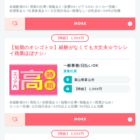
未経験者OK
長期の仕事
制服あり
染髪OK
ピアスOK
ロッカー完備
休憩室あり
社員食堂あり
土日祝日休み
残業なし
女性多め
30代が活躍
MORE
【時給】 1,500円
【短期のオシゴト☆】経験がなくても大丈夫☆ウレシ
イ残業ほぼナシ♪
一般事務/日払いOK
派遣社員
富山県富山市
【時給】 1,500円
未経験者OK
高収入
休憩室あり
短期の仕事
制服あり
残業少なめ
ロッカー完備
土日祝日休み
40代以上も活躍
50代以上も活躍
MORE
【時給】 2,000円