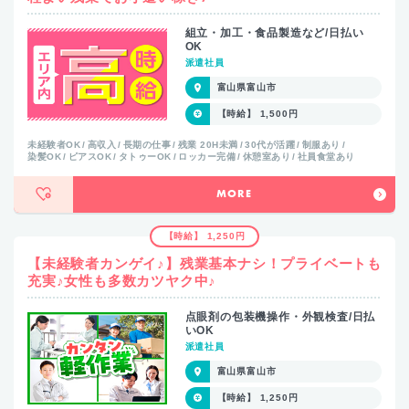
組立・加工・食品製造など/日払い
OK
派遣社員
富山県富山市
【時給】 1,500円
未経験者OK
高収入
長期の仕事
残業 20H未満
30代が活躍
制服あり
染髪OK
ピアスOK
タトゥーOK
ロッカー完備
休憩室あり
社員食堂あり
MORE
【時給】 1,250円
【未経験者カンゲイ♪】残業基本ナシ！プライベートも
充実♪女性も多数カツヤク中♪
点眼剤の包装機操作・外観検査/日払
いOK
派遣社員
富山県富山市
【時給】 1,250円