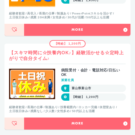
【時給】 1,650円
経験者歓迎
高収入
長期の仕事
制服あり
PowerPointスキルを活かす
土日祝日休み
残業 20H未満
女性多め
30代が活躍
50代以上も活躍
MORE
【時給】 1,200円
【スキマ時間に☆扶養内OK♪】経験活かせる☆定時上
がりで自分タイム♪
病院受付・会計・電話対応/日払い
OK
派遣社員
富山県富山市
【時給】 1,200円
経験者歓迎
長期の仕事
制服あり
扶養範囲内
ロッカー完備
休憩室あり
土日祝日休み
残業なし
少人数
女性多め
50代以上も活躍
MORE