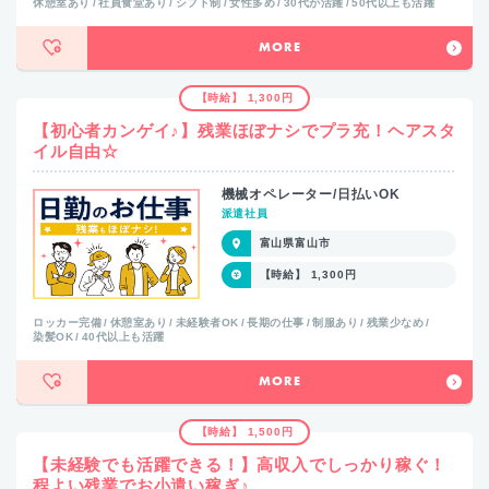
休憩室あり
社員食堂あり
シフト制
女性多め
30代が活躍
50代以上も活躍
MORE
【時給】 1,300円
【初心者カンゲイ♪】残業ほぼナシでプラ充！ヘアスタ
イル自由☆
機械オペレーター/日払いOK
派遣社員
富山県富山市
【時給】 1,300円
ロッカー完備
休憩室あり
未経験者OK
長期の仕事
制服あり
残業少なめ
染髪OK
40代以上も活躍
MORE
【時給】 1,500円
【未経験でも活躍できる！】高収入でしっかり稼ぐ！
程よい残業でお小遣い稼ぎ♪