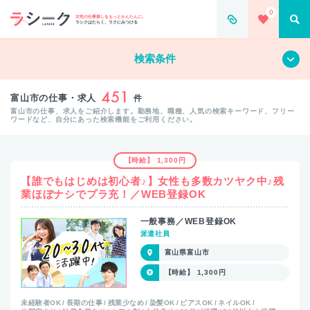
0
女性の仕事探しをもっとかんたんに。
ラシクはたらく、ラクにみつける
すべて
クリア
検索条件
451
富山市の仕事・求人
件
富山市の仕事、求人をご紹介します。勤務地、職種、人気の検索キーワード、フリー
ワードなど、自分にあった検索機能をご利用ください。
【時給】 1,300円
【誰でもはじめは初心者♪】女性も多数カツヤク中♪残
業ほぼナシでプラ充！／WEB登録OK
一般事務／WEB登録OK
派遣社員
富山県富山市
【時給】 1,300円
未経験者OK
長期の仕事
残業少なめ
染髪OK
ピアスOK
ネイルOK