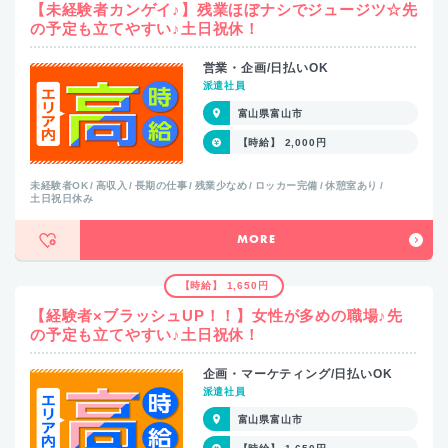
【未経験者カンゲイ♪】残業ほぼナシでジュージツ☆先
の予定も立てやすい♪土日祝休！
営業・企画/日払いOK
派遣社員
富山県富山市
【時給】 2,000円
未経験者OK
高収入
長期の仕事
残業少なめ
ロッカー完備
休憩室あり
土日祝日休み
MORE
【時給】 1,650円
【経験者×ブラッシュUP！！】女性が多めの職場♪先
の予定も立てやすい♪土日祝休！
企画・マーケティング/日払いOK
派遣社員
富山県富山市