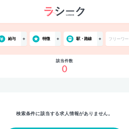
給与
特徴
駅・路線
該当件数
0
検索条件に該当する
求人情報がありません。