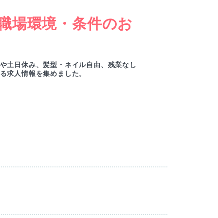
職場環境・条件のお
女
ー
や土日休み、髪型・ネイル自由、残業なし
綺麗
る求人情報を集めました。
ルセ
M