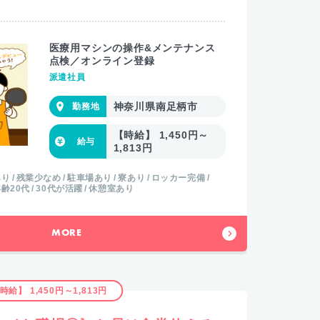
医療用マシンの操作&メンテナンス
点検／オンライン登録
派遣社員
神奈川県南足柄市
【時給】 1,450円～
1,813円
あり
残業少なめ
駐車場あり
寮あり
ロッカー完備
齢20代
30代が活躍
休憩室あり
MORE
時給】 1,450円～1,813円