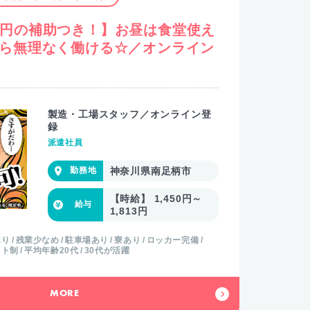
万円の補助つき！】お昼は食堂使え
から無理なく働ける☆／オンライン
製造・工場スタッフ／オンライン登
録
派遣社員
神奈川県南足柄市
【時給】 1,450円～
1,813円
あり
残業少なめ
駐車場あり
寮あり
ロッカー完備
フト制
平均年齢20代
30代が活躍
MORE