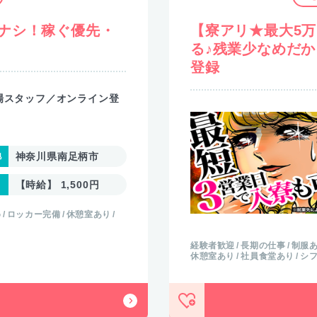
ナシ！稼ぐ優先・
【寮アリ★最大5
る♪残業少なめだ
登録
場スタッフ／オンライン登
神奈川県南足柄市
【時給】 1,500円
め
ロッカー完備
休憩室あり
経験者歓迎
長期の仕事
制服
休憩室あり
社員食堂あり
シ