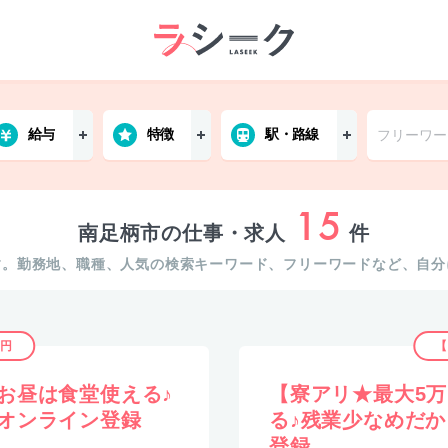
給与
特徴
駅・路線
15
南足柄市の仕事・求人
件
す。勤務地、職種、人気の検索キーワード、フリーワードなど、自分
3円
【
お昼は食堂使える♪
【寮アリ★最大5
オンライン登録
る♪残業少なめだ
登録