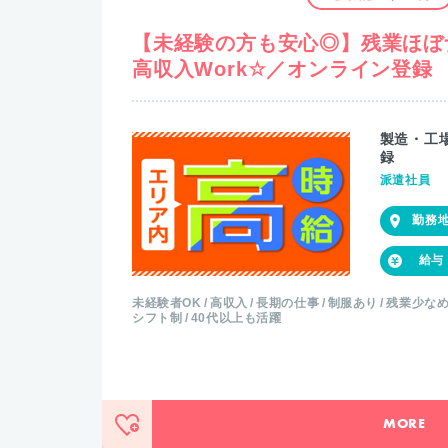
【未経験の方も安心◎】残業ほぼ
高収入Work☆／オンライン登録
製造・工
録
派遣社員
未経験者OK
高収入
長期の仕事
制服あり
残業少な
シフト制
40代以上も活躍
MORE