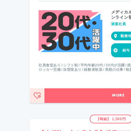
メディカ
ンライン
派遣社員
社員食堂あり
シフト制
平均年齢20代
30代が活躍
残
ロッカー完備
休憩室あり
経験者歓迎
長期の仕事
制
MORE
【時給】 1,500円