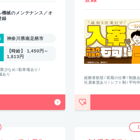
ル機械のメンテナンス／オ
登録
神奈川県南足柄市
【時給】 1,450円～
1,813円
業少なめ
駐車場あり
服あり
経験者歓迎
長期の仕事
制服
社員食堂あり
シフト制
平均年
【