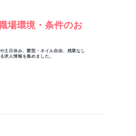
職場環境・条件のお
女
ー
や土日休み、髪型・ネイル自由、残業なし
綺麗
る求人情報を集めました。
ルセ
M