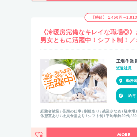
【時給】 1,450円～1,81
《冷暖房完備なキレイな職場◎》
男女ともに活躍中！シフト制！／
工場作業
派遣社員
経験者歓迎
長期の仕事
制服あり
残業少なめ
駐車場
休憩室あり
社員食堂あり
シフト制
平均年齢20代
3
MORE