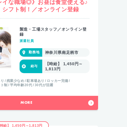
レイな職場◎》お昼は食堂使える♪
！シフト制！／オンライン登録
製造・工場スタッフ／オンライン登
録
派遣社員
神奈川県南足柄市
【時給】 1,450円～
1,813円
あり
残業少なめ
駐車場あり
ロッカー完備
フト制
平均年齢20代
30代が活躍
MORE
時給】 1,450円～1,813円