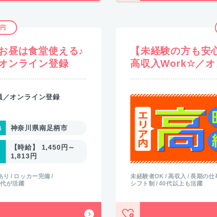
3円
お昼は食堂使える♪
【未経験の方も安
オンライン登録
高収入Work☆／
員／オンライン登録
神奈川県南足柄市
【時給】 1,450円～
1,813円
あり
ロッカー完備
未経験者OK
高収入
長期の仕
0代が活躍
シフト制
40代以上も活躍