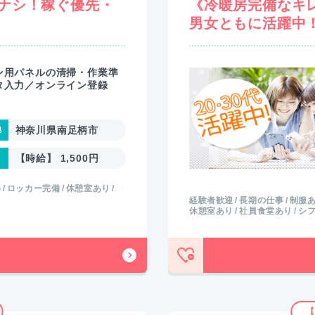
ナシ！稼ぐ優先・
《冷暖房完備なキ
男女ともに活躍中
ン用パネルの清掃・作業準
タ入力／オンライン登録
神奈川県南足柄市
【時給】 1,500円
め
ロッカー完備
休憩室あり
経験者歓迎
長期の仕事
制服
休憩室あり
社員食堂あり
シ
【