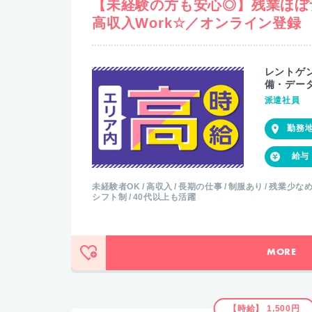
【未経験の方も安心◎】残業ほぼ
高収入Work☆／オンライン登録
レントゲ
備・デー
派遣社員
未経験者OK
高収入
長期の仕事
制服あり
残業少な
シフト制
40代以上も活躍
MORE
【時給】 1,500円