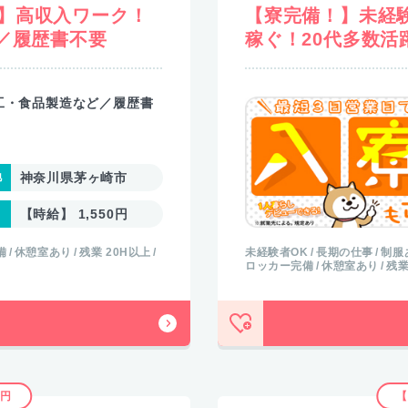
】高収入ワーク！
【寮完備！】未経
／履歴書不要
稼ぐ！20代多数活
工・食品製造など／履歴書
神奈川県茅ヶ崎市
【時給】 1,550円
未経験者OK
長期の仕事
制服
備
休憩室あり
残業 20H以上
ロッカー完備
休憩室あり
残業
0円
【