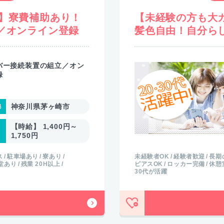
☆】寮費補助あり！
【未経験の方も大
！／オンライン登録
髪色自由！自分ら
バー接続装置の組立／オン
録
神奈川県茅ヶ崎市
【時給】 1,400円～
1,750円
ス
駐車場あり
寮あり
未経験者OK
経験者歓迎
長期
堂あり
残業 20H以上
ピアスOK
ロッカー完備
休憩
30代が活躍