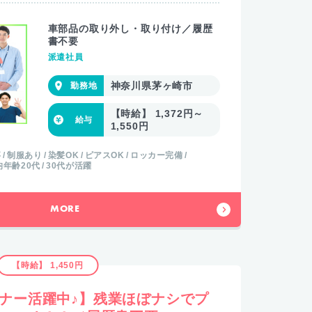
車部品の取り外し・取り付け／履歴
書不要
派遣社員
神奈川県茅ヶ崎市
【時給】 1,372円～
1,550円
事
制服あり
染髪OK
ピアスOK
ロッカー完備
均年齢20代
30代が活躍
MORE
【時給】 1,450円
ギナー活躍中♪】残業ほぼナシでプ