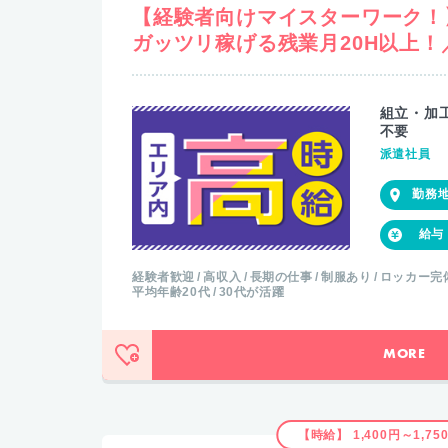
【経験者向けマイスターワーク！
ガッツリ稼げる残業月20H以上！
組立・加
不要
派遣社員
経験者歓迎
高収入
長期の仕事
制服あり
ロッカー完
平均年齢20代
30代が活躍
MORE
【時給】 1,400円～1,75