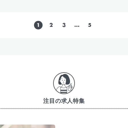
1
2
3
…
5
注目の求人特集