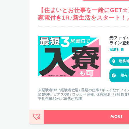
【住まいとお仕事を一緒にGET
家電付き1R♪新生活をスタート
光ファイ
ライン登
派遣社員
未経験者OK
経験者歓迎
長期の仕事
キレイなオフィ
染髪OK
ピアスOK
ロッカー完備
休憩室あり
社員食
平均年齢20代
30代が活躍
MORE