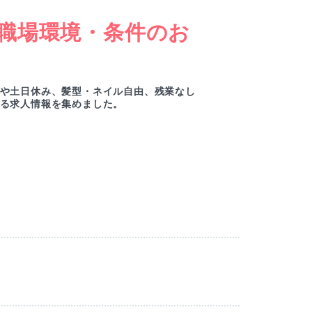
職場環境・条件のお
女
ー
や土日休み、髪型・ネイル自由、残業なし
綺麗
る求人情報を集めました。
ルセ
M