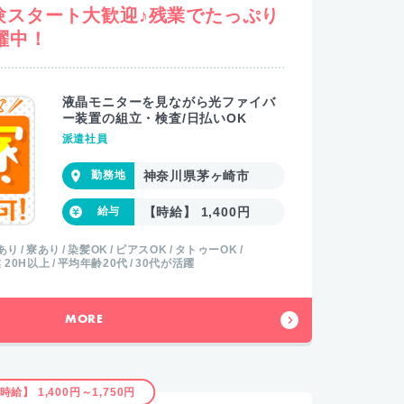
験スタート大歓迎♪残業でたっぷり
躍中！
液晶モニターを見ながら光ファイバ
ー装置の組立・検査/日払いOK
派遣社員
神奈川県茅ヶ崎市
【時給】 1,400円
あり
寮あり
染髪OK
ピアスOK
タトゥーOK
 20H以上
平均年齢20代
30代が活躍
MORE
時給】 1,400円～1,750円