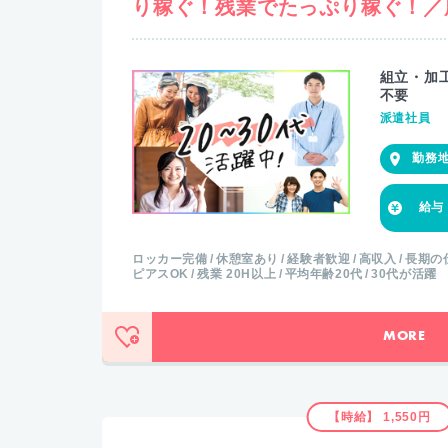
り稼ぐ！残業でたっぷり稼ぐ！／
組立・加
不要
派遣社員
ロッカー完備
休憩室あり
経験者歓迎
高収入
長期の
ピアスOK
残業 20H以上
平均年齢20代
30代が活躍
MORE
【時給】 1,550円