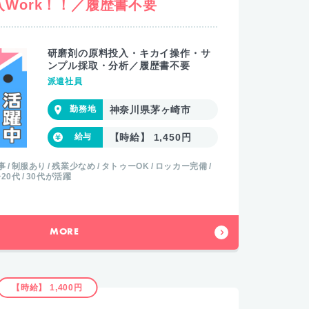
Work！！／履歴書不要
研磨剤の原料投入・キカイ操作・サ
ンプル採取・分析／履歴書不要
派遣社員
神奈川県茅ヶ崎市
【時給】 1,450円
事
制服あり
残業少なめ
タトゥーOK
ロッカー完備
20代
30代が活躍
MORE
【時給】 1,400円