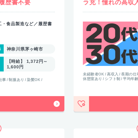
履歴書不要
ラ充！憧れの高収入
工・食品製造など／履歴書
神奈川県茅ヶ崎市
【時給】 1,372円～
1,600円
未経験者OK
高収入
長期の仕
休憩室あり
シフト制
平均年齢
仕事
制服あり
染髪OK