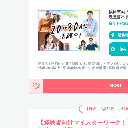
福祉車両
履歴書不
紹介予定派
高収入
長期の仕事
制服あり
染髪OK
ピアスOK
ロ
残業 20H以上
平均年齢20代
30代が活躍
経験者歓迎
MORE
【時給】 1,372円～1,60
【経験者向けマイスターワーク！