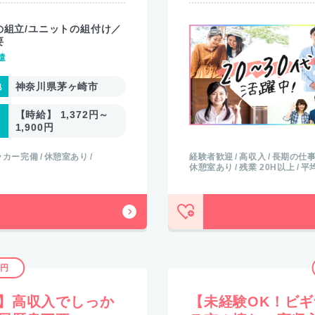
の組立/ユニットの組付け／
要
遣
神奈川県茅ヶ崎市
【時給】 1,372円～
1,900円
ッカー完備
休憩室あり
経験者歓迎
高収入
長期の仕
休憩室あり
残業 20H以上
平
0円
】高収入でしっか
【未経験OK！ビ