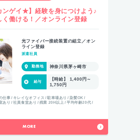
カンゲイ★】経験を身につけよう♪
しく働ける！／オンライン登録
光ファイバー接続装置の組立／オン
ライン登録
派遣社員
神奈川県茅ヶ崎市
【時給】 1,400円～
1,750円
の仕事
キレイなオフィス
駐車場あり
染髪OK
室あり
社員食堂あり
残業 20H以上
平均年齢20代
MORE