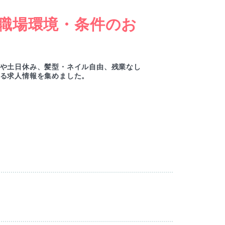
職場環境・条件のお
女
ー
や土日休み、髪型・ネイル自由、残業なし
綺麗
る求人情報を集めました。
ルセ
M