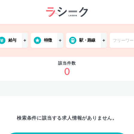
給与
特徴
駅・路線
該当件数
0
検索条件に該当する
求人情報がありません。