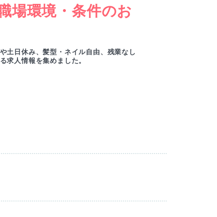
職場環境・条件のお
女
ー
や土日休み、髪型・ネイル自由、残業なし
綺麗
る求人情報を集めました。
ルセ
M