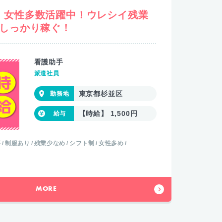
】女性多数活躍中！ウレシイ残業
でしっかり稼ぐ！
看護助手
派遣社員
東京都杉並区
【時給】 1,500円
事
制服あり
残業少なめ
シフト制
女性多め
MORE