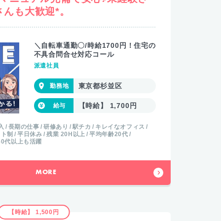
さんも大歓迎*。
＼自転車通勤〇/時給1700円！住宅の
不具合問合せ対応コール
派遣社員
東京都杉並区
【時給】 1,700円
入
長期の仕事
研修あり
駅チカ
キレイなオフィス
フト制
平日休み
残業 20H以上
平均年齢20代
50代以上も活躍
MORE
【時給】 1,500円