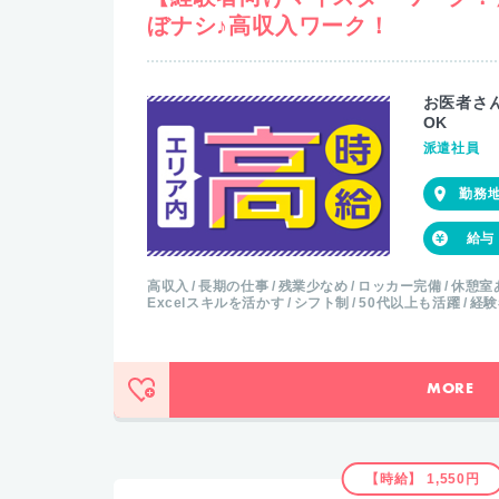
ぼナシ♪高収入ワーク！
お医者さ
OK
派遣社員
高収入
長期の仕事
残業少なめ
ロッカー完備
休憩室
Excelスキルを活かす
シフト制
50代以上も活躍
経験
MORE
【時給】 1,550円