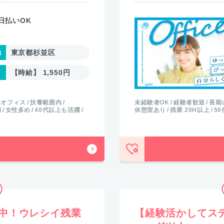
日払いOK
東京都杉並区
【時給】 1,550円
なオフィス
扶養範囲内
未経験者OK
経験者歓迎
長期
満
女性多め
40代以上も活躍
休憩室あり
残業 20H以上
5
中！ウレシイ残業
【経験活かしてス