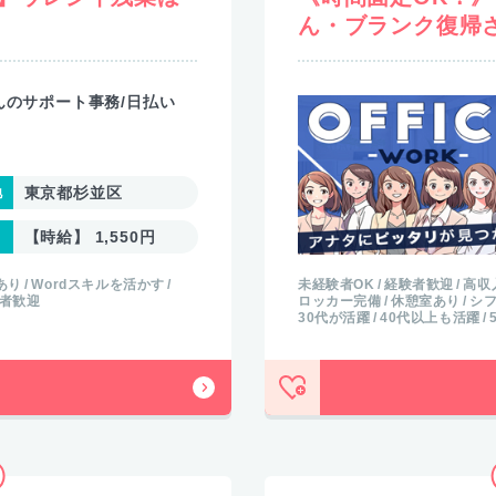
ん・ブランク復帰
んのサポート事務/日払い
東京都杉並区
【時給】 1,550円
未経験者OK
経験者歓迎
高収
あり
Wordスキルを活かす
ロッカー完備
休憩室あり
シ
者歓迎
30代が活躍
40代以上も活躍