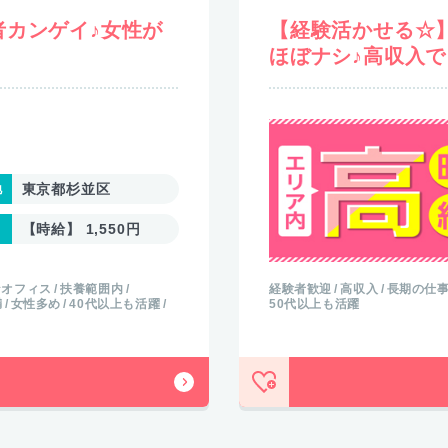
者カンゲイ♪女性が
【経験活かせる☆
ほぼナシ♪高収入
東京都杉並区
【時給】 1,550円
なオフィス
扶養範囲内
経験者歓迎
高収入
長期の仕
満
女性多め
40代以上も活躍
50代以上も活躍