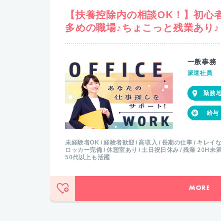
【扶養控除内の相談OK！】初心
多めの職場♪ちょこっと残業あり♪
一般事務
派遣社員
未経験者OK
経験者歓迎
高収入
長期の仕事
キレイ
ロッカー完備
休憩室あり
土日祝日休み
残業 20H未
50代以上も活躍
MORE