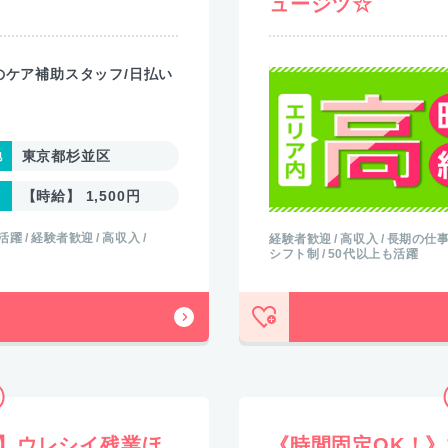
！
ュージツ☆
のケア補助スタッフ/日払い
東京都杉並区
【時給】 1,500円
活躍
経験者歓迎
高収入
経験者歓迎
高収入
長期の仕
シフト制
50代以上も活躍
】ウレシイ残業ほ
《時間固定OK！