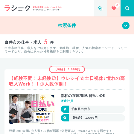
0
女性の仕事探しをもっとかんたんに。
ラシクはたらく、ラクにみつける
すべて
クリア
検索条件
5
白井市の仕事・求人
件
白井市の仕事、求人をご紹介します。勤務地、職種、人気の検索キーワード、フリー
ワードなど、自分にあった検索機能をご利用ください。
【時給】 1,600円
【経験不問！未経験◎】ウレシイ☆土日祝休♪憧れの高
収入Work！！少人数体制！
部材の在庫管理/日払いOK
派遣社員
千葉県白井市
【時給】 1,600円
残業 20H未満
少人数
30代が活躍
休憩室あり
Wordスキルを活かす