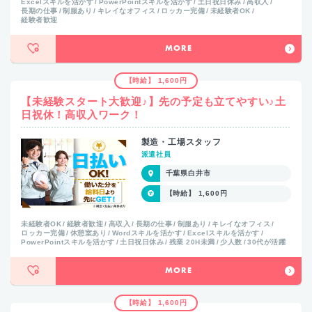
Excelスキルを活かす
PowerPointスキルを活かす
土日祝日休み
高収入
長期の仕事
制服あり
キレイなオフィス
ロッカー完備
未経験者OK
経験者歓迎
MORE
【時給】 1,600円
【未経験スタート大歓迎♪】先の予定も立てやすい♪土
日祝休！高収入ワーク！
製造・工場スタッフ
派遣社員
千葉県白井市
【時給】 1,600円
未経験者OK
経験者歓迎
高収入
長期の仕事
制服あり
キレイなオフィス
ロッカー完備
休憩室あり
Wordスキルを活かす
Excelスキルを活かす
PowerPointスキルを活かす
土日祝日休み
残業 20H未満
少人数
30代が活躍
MORE
【時給】 1,600円