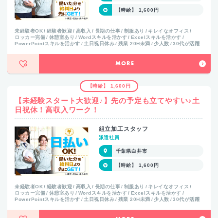
【時給】 1,600円
未経験者OK
経験者歓迎
高収入
長期の仕事
制服あり
キレイなオフィス
ロッカー完備
休憩室あり
Wordスキルを活かす
Excelスキルを活かす
PowerPointスキルを活かす
土日祝日休み
残業 20H未満
少人数
30代が活躍
MORE
【時給】 1,600円
【未経験スタート大歓迎♪】先の予定も立てやすい♪土
日祝休！高収入ワーク！
組立加工スタッフ
派遣社員
千葉県白井市
【時給】 1,600円
未経験者OK
経験者歓迎
高収入
長期の仕事
制服あり
キレイなオフィス
ロッカー完備
休憩室あり
Wordスキルを活かす
Excelスキルを活かす
PowerPointスキルを活かす
土日祝日休み
残業 20H未満
少人数
30代が活躍