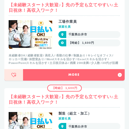
【未経験スタート大歓迎♪】先の予定も立てやすい♪土
日祝休！高収入ワーク！
工場作業員
派遣社員
千葉県白井市
【時給】 1,600円
未経験者OK
経験者歓迎
高収入
長期の仕事
制服あり
キレイなオフィス
ロッカー完備
休憩室あり
Wordスキルを活かす
Excelスキルを活かす
PowerPointスキルを活かす
土日祝日休み
残業 20H未満
少人数
30代が活躍
MORE
【時給】 1,600円
【未経験スタート大歓迎♪】先の予定も立てやすい♪土
日祝休！高収入ワーク！
製造（組立・加工）
派遣社員
千葉県白井市