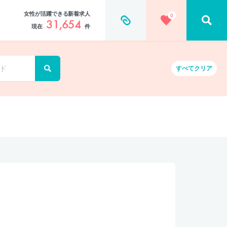
女性が活躍できる新着求人
0
31,654
現在
件
すべて
クリア