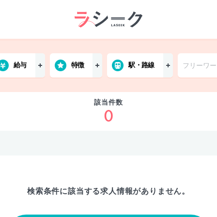
給与
特徴
駅・路線
該当件数
0
検索条件に該当する
求人情報がありません。