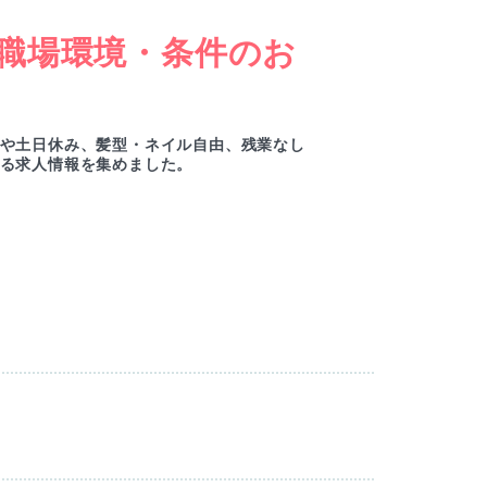
職場環境・条件のお
女
ー
や土日休み、髪型・ネイル自由、残業なし
綺麗
る求人情報を集めました。
ルセ
M