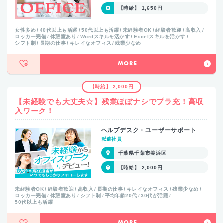
【時給】 1,650円
女性多め
40代以上も活躍
50代以上も活躍
未経験者OK
経験者歓迎
高収入
ロッカー完備
休憩室あり
Wordスキルを活かす
Excelスキルを活かす
シフト制
長期の仕事
キレイなオフィス
残業少なめ
MORE
【時給】 2,000円
【未経験でも大丈夫☆】残業ほぼナシでプラ充！高収
入ワーク！
ヘルプデスク・ユーザーサポート
派遣社員
千葉県千葉市美浜区
【時給】 2,000円
未経験者OK
経験者歓迎
高収入
長期の仕事
キレイなオフィス
残業少なめ
ロッカー完備
休憩室あり
シフト制
平均年齢20代
30代が活躍
50代以上も活躍
MORE