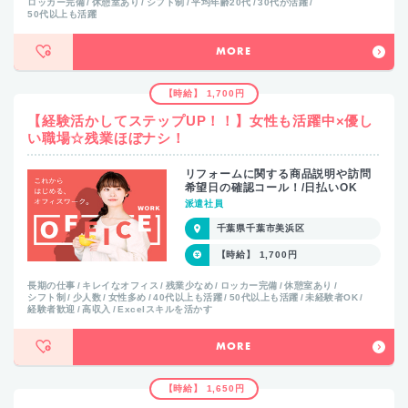
ロッカー完備
休憩室あり
シフト制
平均年齢20代
30代が活躍
50代以上も活躍
MORE
【時給】 1,700円
【経験活かしてステップUP！！】女性も活躍中×優し
い職場☆残業ほぼナシ！
リフォームに関する商品説明や訪問
希望日の確認コール！/日払いOK
派遣社員
千葉県千葉市美浜区
【時給】 1,700円
長期の仕事
キレイなオフィス
残業少なめ
ロッカー完備
休憩室あり
シフト制
少人数
女性多め
40代以上も活躍
50代以上も活躍
未経験者OK
経験者歓迎
高収入
Excelスキルを活かす
MORE
【時給】 1,650円