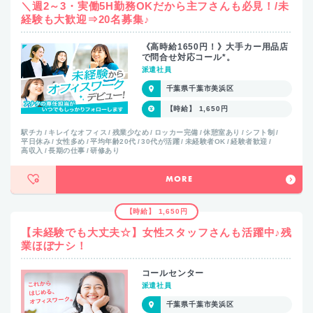
＼週2～3・実働5H勤務OKだから主フさんも必見！/未
経験も大歓迎⇒20名募集♪
《高時給1650円！》大手カー用品店
で問合せ対応コール*。
派遣社員
千葉県千葉市美浜区
【時給】 1,650円
駅チカ
キレイなオフィス
残業少なめ
ロッカー完備
休憩室あり
シフト制
平日休み
女性多め
平均年齢20代
30代が活躍
未経験者OK
経験者歓迎
高収入
長期の仕事
研修あり
MORE
【時給】 1,650円
【未経験でも大丈夫☆】女性スタッフさんも活躍中♪残
業ほぼナシ！
コールセンター
派遣社員
千葉県千葉市美浜区