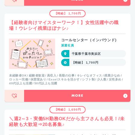
【時給】 1,700円
【経験者向けマイスターワーク！】女性活躍中の職
場！ウレシイ残業ほぼナシ♪
コールセンター（インバウンド)
派遣社員
千葉県千葉市美浜区
【時給】 1,700円
未経験者OK
経験者歓迎
高収入
長期の仕事
キレイなオフィス
残業少なめ
ロッカー完備
休憩室あり
Excelスキルを活かす
シフト制
少人数
女性多め
40代以上も活躍
50代以上も活躍
MORE
【時給】 1,650円
＼週2～3・実働5H勤務OKだから主フさんも必見！/未
経験も大歓迎⇒20名募集♪