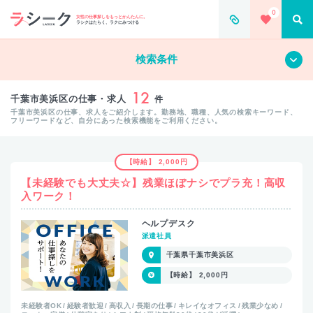
0
女性の仕事探しをもっとかんたんに。
ラシクはたらく、ラクにみつける
すべて
クリア
検索条件
12
千葉市美浜区の仕事・求人
件
千葉市美浜区の仕事、求人をご紹介します。勤務地、職種、人気の検索キーワード、
フリーワードなど、自分にあった検索機能をご利用ください。
【時給】 2,000円
【未経験でも大丈夫☆】残業ほぼナシでプラ充！高収
入ワーク！
ヘルプデスク
派遣社員
千葉県千葉市美浜区
【時給】 2,000円
未経験者OK
経験者歓迎
高収入
長期の仕事
キレイなオフィス
残業少なめ