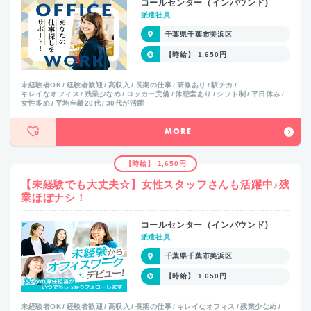
コールセンター（インバウンド)
派遣社員
千葉県千葉市美浜区
【時給】 1,650円
未経験者OK
経験者歓迎
高収入
長期の仕事
研修あり
駅チカ
キレイなオフィス
残業少なめ
ロッカー完備
休憩室あり
シフト制
平日休み
女性多め
平均年齢20代
30代が活躍
MORE
【時給】 1,650円
【未経験でも大丈夫☆】女性スタッフさんも活躍中♪残
業ほぼナシ！
コールセンター（インバウンド)
派遣社員
千葉県千葉市美浜区
【時給】 1,650円
未経験者OK
経験者歓迎
高収入
長期の仕事
キレイなオフィス
残業少なめ