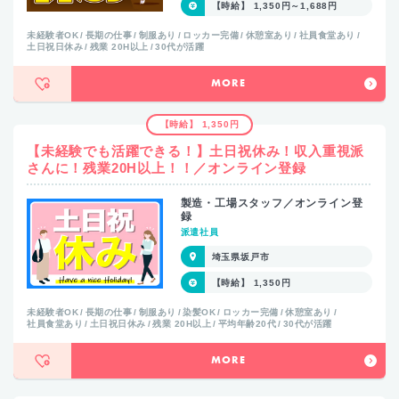
【時給】 1,350円～1,688円
未経験者OK
長期の仕事
制服あり
ロッカー完備
休憩室あり
社員食堂あり
土日祝日休み
残業 20H以上
30代が活躍
MORE
【時給】 1,350円
【未経験でも活躍できる！】土日祝休み！収入重視派
さんに！残業20H以上！！／オンライン登録
製造・工場スタッフ／オンライン登
録
派遣社員
埼玉県坂戸市
【時給】 1,350円
未経験者OK
長期の仕事
制服あり
染髪OK
ロッカー完備
休憩室あり
社員食堂あり
土日祝日休み
残業 20H以上
平均年齢20代
30代が活躍
MORE