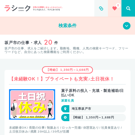
0
女性の仕事探しをもっとかんたんに。
ラシクはたらく、ラクにみつける
すべて
クリア
検索条件
20
坂戸市の仕事・求人
件
坂戸市の仕事、求人をご紹介します。勤務地、職種、人気の検索キーワード、フリー
ワードなど、自分にあった検索機能をご利用ください。
【時給】 1,350円～1,688円
【未経験OK！】プライベートも充実♪土日祝休！
菓子原料の投入・充填・製造補助/日
払いOK
派遣社員
埼玉県坂戸市
【時給】 1,350円～1,688円
未経験者OK
長期の仕事
制服あり
ロッカー完備
休憩室あり
社員食堂あり
土日祝日休み
残業 20H以上
30代が活躍