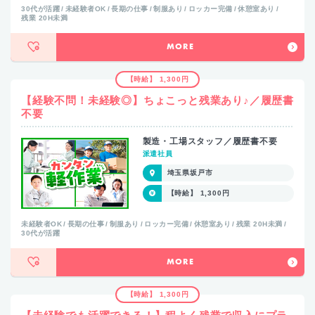
30代が活躍
未経験者OK
長期の仕事
制服あり
ロッカー完備
休憩室あり
残業 20H未満
MORE
【時給】 1,300円
【経験不問！未経験◎】ちょこっと残業あり♪／履歴書
不要
製造・工場スタッフ／履歴書不要
派遣社員
埼玉県坂戸市
【時給】 1,300円
未経験者OK
長期の仕事
制服あり
ロッカー完備
休憩室あり
残業 20H未満
30代が活躍
MORE
【時給】 1,300円