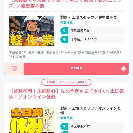
【未経験でも活躍できる！】程よく残業で収入にプラ
ス♪／履歴書不要
製造・工場スタッフ／履歴書不要
派遣社員
埼玉県坂戸市
【時給】 1,300円
未経験者OK
長期の仕事
制服あり
ロッカー完備
休憩室あり
残業 20H未満
30代が活躍
MORE
【時給】 1,350円～1,688円
【経験不問！未経験◎】先の予定も立てやすい♪土日祝
休！／オンライン登録
製造・工場スタッフ／オンライン登
録
派遣社員
埼玉県坂戸市