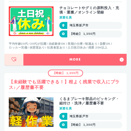
チョコレートやグミの原料投入・充
填・運搬／オンライン登録
派遣社員
埼玉県坂戸市
【時給】 1,350円
平均年齢20代
30代が活躍
未経験者OK
長期の仕事
制服あり
染髪OK
ロッカー完備
休憩室あり
社員食堂あり
土日祝日休み
残業 20H以上
MORE
【時給】 1,300円
【未経験でも活躍できる！】程よく残業で収入にプラ
ス♪／履歴書不要
くるまブレーキ部品のピッキング・
組付け・洗浄／履歴書不要
派遣社員
埼玉県坂戸市
【時給】 1,300円