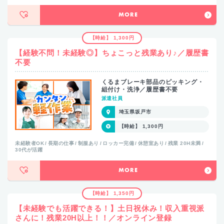
MORE
【時給】 1,300円
【経験不問！未経験◎】ちょこっと残業あり♪／履歴書
不要
くるまブレーキ部品のピッキング・
組付け・洗浄／履歴書不要
派遣社員
埼玉県坂戸市
【時給】 1,300円
未経験者OK
長期の仕事
制服あり
ロッカー完備
休憩室あり
残業 20H未満
30代が活躍
MORE
【時給】 1,350円
【未経験でも活躍できる！】土日祝休み！収入重視派
さんに！残業20H以上！！／オンライン登録