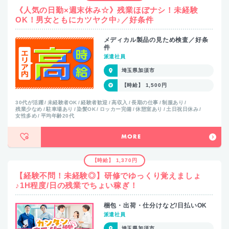
《人気の日勤×週末休み☆》残業ほぼナシ！未経験
OK！男女ともにカツヤク中♪／好条件
メディカル製品の見ため検査／好条
件
派遣社員
埼玉県加須市
【時給】 1,500円
30代が活躍
未経験者OK
経験者歓迎
高収入
長期の仕事
制服あり
残業少なめ
駐車場あり
染髪OK
ロッカー完備
休憩室あり
土日祝日休み
女性多め
平均年齢20代
MORE
【時給】 1,370円
【経験不問！未経験◎】研修でゆっくり覚えましょ
♪1H程度/日の残業でちょい稼ぎ！
梱包・出荷・仕分けなど/日払いOK
派遣社員
埼玉県加須市