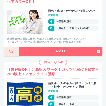
ヘアカラーOK！
梱包・出荷・仕分けなど/日払いOK
派遣社員
埼玉県加須市
【時給】 1,350円～1,688円
未経験者OK
長期の仕事
制服あり
残業少なめ
染髪OK
ピアスOK
ネイルOK
ロッカー完備
休憩室あり
シフト制
40代以上も活躍
MORE
【時給】 1,700円
【未経験OK！】高収入ワーク！ガッツリ稼げる残業月
20H以上！／オンライン登録
油圧ホースのキカイ操作・ラベル貼
り・検査／オンライン登録
派遣社員
埼玉県加須市
【時給】 1,700円