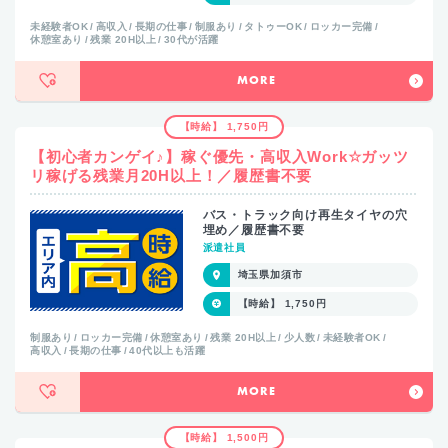
未経験者OK
高収入
長期の仕事
制服あり
タトゥーOK
ロッカー完備
休憩室あり
残業 20H以上
30代が活躍
MORE
【時給】 1,750円
【初心者カンゲイ♪】稼ぐ優先・高収入Work☆ガッツ
リ稼げる残業月20H以上！／履歴書不要
バス・トラック向け再生タイヤの穴
埋め／履歴書不要
派遣社員
埼玉県加須市
【時給】 1,750円
制服あり
ロッカー完備
休憩室あり
残業 20H以上
少人数
未経験者OK
高収入
長期の仕事
40代以上も活躍
MORE
【時給】 1,500円