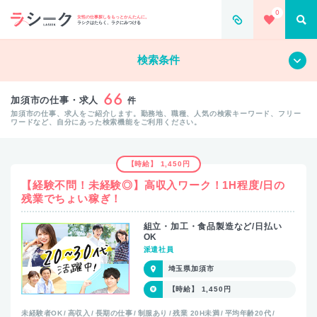
0
女性の仕事探しをもっとかんたんに。
ラシクはたらく、ラクにみつける
すべて
クリア
検索条件
66
加須市の仕事・求人
件
加須市の仕事、求人をご紹介します。勤務地、職種、人気の検索キーワード、フリー
ワードなど、自分にあった検索機能をご利用ください。
【時給】 1,450円
【経験不問！未経験◎】高収入ワーク！1H程度/日の
残業でちょい稼ぎ！
組立・加工・食品製造など/日払い
OK
派遣社員
埼玉県加須市
【時給】 1,450円
未経験者OK
高収入
長期の仕事
制服あり
残業 20H未満
平均年齢20代