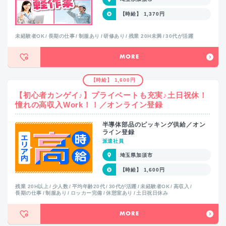
【時給】 1,370円
未経験者OK
長期の仕事
制服あり
研修あり
残業 20H未満
30代が活躍
MORE
【時給】 1,600円
【初心者カンゲイ♪】プライベートも充実♪土日祝休！
憧れの高収入Work！！／オンライン登録
半導体部品のピッキング供給／オン
ライン登録
派遣社員
埼玉県加須市
【時給】 1,600円
残業 20H以上
少人数
平均年齢20代
30代が活躍
未経験者OK
高収入
長期の仕事
制服あり
ロッカー完備
休憩室あり
土日祝日休み
MORE