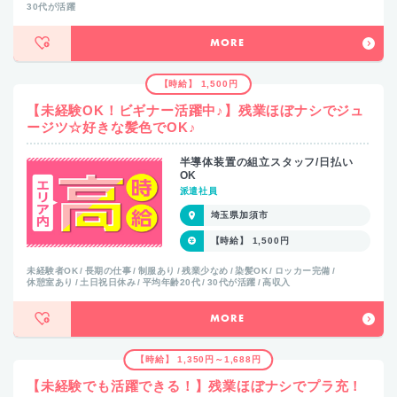
30代が活躍
MORE
【時給】 1,500円
【未経験OK！ビギナー活躍中♪】残業ほぼナシでジュ
ージツ☆好きな髪色でOK♪
半導体装置の組立スタッフ/日払い
OK
派遣社員
埼玉県加須市
【時給】 1,500円
未経験者OK
長期の仕事
制服あり
残業少なめ
染髪OK
ロッカー完備
休憩室あり
土日祝日休み
平均年齢20代
30代が活躍
高収入
MORE
【時給】 1,350円～1,688円
【未経験でも活躍できる！】残業ほぼナシでプラ充！