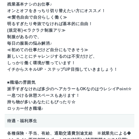
残業基本ナシのお仕事♪
オンとオフをきっちり切り替えたい方にオススメ！
≪髪色自由で自分らしく働く≫
明るすぎたり奇抜でなければ基本的に自由！
(規定有)≪ラクラク制服アリ≫
制服があるので、
毎日の服装の悩み解消♪
≪初めての仕事だけど自分にもできそう≫
新しいことにチャレンジするのは不安だけど、
しっかり働く環境が整っています！
イチからスキルUP・ステップUP目指していきましょう！
■職場の雰囲気
派手すぎなければ多少のヘアカラーもOKなのはウレシイPoint☆
一息つける休憩スペースもあります！
持ち物が多いあなたにもぴったり☆
ロッカー付き職場♪
待遇・福利厚生
各種保険・手当、有給、通勤交通費別途支給 ※就業先による◆