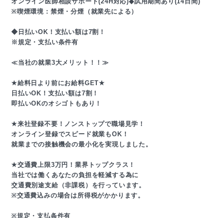
オンライン医師相談サポート(24H対応)◆試用期間あり(14日間)
※喫煙環境：禁煙・分煙（就業先による）
◆日払いOK！支払い額は7割！
※規定・支払い条件有
≪当社の就業3大メリット！！≫
★給料日より前にお給料GET★
日払いOK！支払い額は7割！
即払いOKのオシゴトもあり！
★来社登録不要！ノンストップで職場見学！
オンライン登録でスピード就業もOK！
就業までの接触機会の最小化を実現しました。
★交通費上限3万円！業界トップクラス！
当社では働くあなたの負担を軽減する為に
交通費別途支給（非課税）を行っています。
※交通費込みの場合は所得税がかかります。
※規定・支払条件有