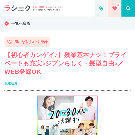
0
女性の仕事探しをもっとかんたんに。
ラシクはたらく、ラクにみつける
一覧へ戻る
気になるリストに登録
【初心者カンゲイ♪】残業基本ナシ！プライ
ベートも充実♪ジブンらしく・髪型自由♪／
WEB登録OK
派遣社員