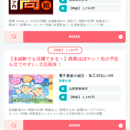
【時給】 1,750円
残業 20H以上
30代が活躍
未経験者OK
高収入
長期の仕事
制服あり
寮あり
染髪OK
ロッカー完備
休憩室あり
社員食堂あり
シフト制
MORE
【時給】 1,180円
【未経験でも活躍できる！】残業ほぼナシ！先の予定
も立てやすい♪土日祝休！
電子基板の組立・加工/日払いOK
派遣社員
山形県東根市
【時給】 1,180円
未経験者OK
長期の仕事
制服あり
残業少なめ
染髪OK
ピアスOK
ロッカー完備
休憩室あり
タトゥーOK
土日祝日休み
30代が活躍
MORE