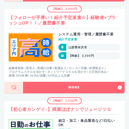
【時給】 2,500円
【フォローが手厚い！紹介予定派遣☆】経験者×ブラ
ッシュUP！！／履歴書不要
システム運用・管理／履歴書不要
紹介予定派遣
山形県米沢市
【時給】 2,500円
経験者歓迎
高収入
長期の仕事
制服あり
ロッカー完備
休憩室あり
プログラムスキルを活かす
ネットワークスキルを活かす
土日祝日休み
残業 20H未満
30代が活躍
50代以上も活躍
MORE
【時給】 1,150円
【初心者カンゲイ♪】残業ほぼナシでジュージツ☆
組立・加工・食品製造など/日払い
OK