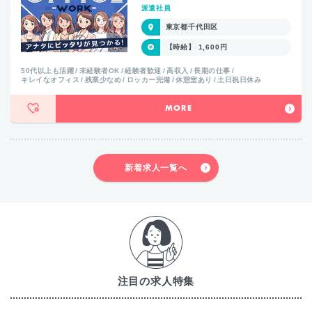
派遣社員
東京都千代田区
【時給】 1,600円
50代以上も活躍
未経験者OK
経験者歓迎
高収入
長期の仕事
キレイなオフィス
残業少なめ
ロッカー完備
休憩室あり
土日祝日休み
MORE
新着求人一覧へ
注目の求人特集