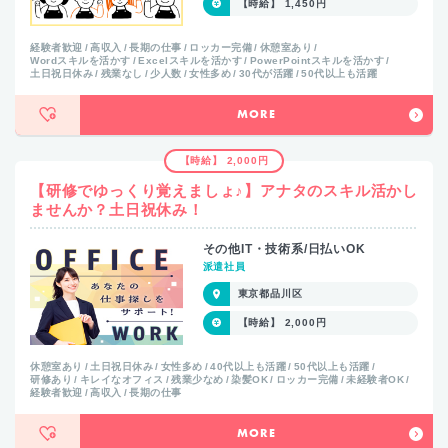
【時給】 1,450円
経験者歓迎
高収入
長期の仕事
ロッカー完備
休憩室あり
Wordスキルを活かす
Excelスキルを活かす
PowerPointスキルを活かす
土日祝日休み
残業なし
少人数
女性多め
30代が活躍
50代以上も活躍
MORE
【時給】 2,000円
【研修でゆっくり覚えましょ♪】アナタのスキル活かし
ませんか？土日祝休み！
その他IT・技術系/日払いOK
派遣社員
東京都品川区
【時給】 2,000円
休憩室あり
土日祝日休み
女性多め
40代以上も活躍
50代以上も活躍
研修あり
キレイなオフィス
残業少なめ
染髪OK
ロッカー完備
未経験者OK
経験者歓迎
高収入
長期の仕事
MORE