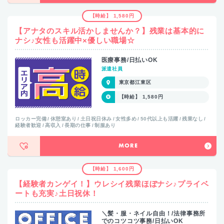
【時給】 1,580円
【アナタのスキル活かしませんか？】残業は基本的に
ナシ♪女性も活躍中×優しい職場☆
医療事務/日払いOK
派遣社員
東京都江東区
【時給】 1,580円
ロッカー完備
休憩室あり
土日祝日休み
女性多め
50代以上も活躍
残業なし
経験者歓迎
高収入
長期の仕事
制服あり
MORE
【時給】 1,600円
【経験者カンゲイ！】ウレシイ残業ほぼナシ♪プライベ
ートも充実♪土日祝休！
＼髪・服・ネイル自由！/法律事務所
でのコツコツ事務/日払いOK