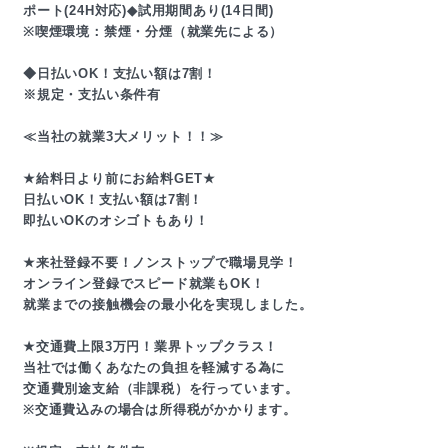
ポート(24H対応)◆試用期間あり(14日間)
※喫煙環境：禁煙・分煙（就業先による）
◆日払いOK！支払い額は7割！
※規定・支払い条件有
≪当社の就業3大メリット！！≫
★給料日より前にお給料GET★
日払いOK！支払い額は7割！
即払いOKのオシゴトもあり！
★来社登録不要！ノンストップで職場見学！
オンライン登録でスピード就業もOK！
就業までの接触機会の最小化を実現しました。
★交通費上限3万円！業界トップクラス！
当社では働くあなたの負担を軽減する為に
交通費別途支給（非課税）を行っています。
※交通費込みの場合は所得税がかかります。