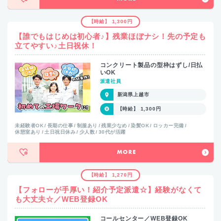
【時給】 1,300円
【誰でもはじめは初心者♪】残業ほぼナシ！先の予定も
立てやすい♪土日祝休！
コンクリート製品の型枠はずし/日払
いOK
派遣社員
新潟県上越市
【時給】 1,300円
未経験者OK
長期の仕事
制服あり
残業少なめ
染髪OK
ロッカー完備
休憩室あり
土日祝日休み
少人数
30代が活躍
MORE
【時給】 1,270円
【フォローが手厚い！紹介予定派遣☆】経験がなくて
も大丈夫☆／WEB登録OK
コールセンター／WEB登録OK