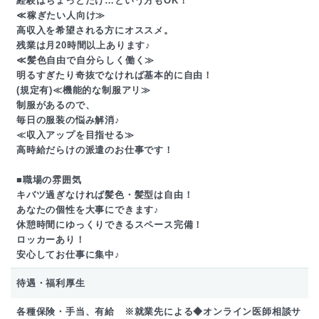
経験はちょっとだけ…という方もOK！
≪稼ぎたい人向け≫
高収入を希望される方にオススメ。
残業は月20時間以上あります♪
≪髪色自由で自分らしく働く≫
明るすぎたり奇抜でなければ基本的に自由！
(規定有)≪機能的な制服アリ≫
制服があるので、
毎日の服装の悩み解消♪
≪収入アップを目指せる≫
高時給だらけの派遣のお仕事です！
■職場の雰囲気
キバツ過ぎなければ髪色・髪型は自由！
あなたの個性を大事にできます♪
休憩時間にゆっくりできるスペース完備！
ロッカーあり！
安心してお仕事に集中♪
待遇・福利厚生
各種保険・手当、有給 ※就業先による◆オンライン医師相談サ