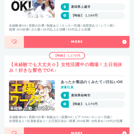
新潟県上越市
【時給】 1,100円
未経験者OK
長期の仕事
制服あり
ロッカー完備
休憩室あり
シフト制
残業 20H未満
少人数
40代以上も活躍
50代以上も活躍
MORE
【時給】 1,170円
【未経験でも大丈夫☆】女性活躍中の職場！土日祝休
み！好きな髪色でOK♪
あったか製品のくみたて♪/日払いOK
派遣社員
新潟県柏崎市
【時給】 1,170円
未経験者OK
長期の仕事
制服あり
染髪OK
ピアスOK
ロッカー完備
休憩室あり
社員食堂あり
土日祝日休み
残業 20H未満
女性多め
30代が活躍
MORE