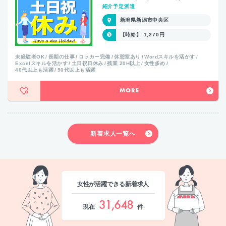
紹介予定派遣
新潟県新潟市中央区
【時給】 1,270円
未経験者OK
長期の仕事
ロッカー完備
休憩室あり
Wordスキルを活かす
Excelスキルを活かす
土日祝日休み
残業 20H以上
女性多め
40代以上も活躍
50代以上も活躍
MORE
新着求人一覧へ
女性が活躍できる新着求人
31,648
現在
件