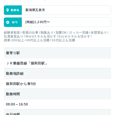
新潟県五泉市
[時給]1,230円〜
経験者歓迎
長期の仕事
制服あり
染髪OK
ロッカー完備
休憩室あり
社員食堂あり
Wordスキルを活かす
Excelスキルを活かす
残業 20H以上
40代以上も活躍
50代以上も活躍
最寄り駅
ＪＲ磐越西線「猿和田駅」
勤務地詳細
猿和田駅から車5分
勤務時間
08:00～16:50
休日休暇