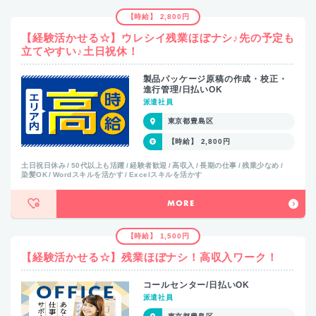
【時給】 2,800円
【経験活かせる☆】ウレシイ残業ほぼナシ♪先の予定も
立てやすい♪土日祝休！
製品パッケージ原稿の作成・校正・
進行管理/日払いOK
派遣社員
東京都豊島区
【時給】 2,800円
土日祝日休み
50代以上も活躍
経験者歓迎
高収入
長期の仕事
残業少なめ
染髪OK
Wordスキルを活かす
Excelスキルを活かす
MORE
【時給】 1,500円
【経験活かせる☆】残業ほぼナシ！高収入ワーク！
コールセンター/日払いOK
派遣社員