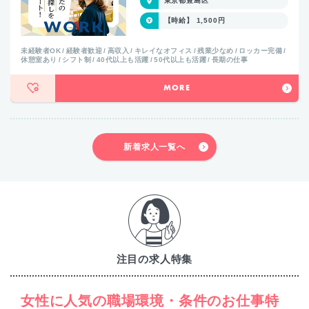
東京都豊島区
【時給】 1,500円
未経験者OK
経験者歓迎
高収入
キレイなオフィス
残業少なめ
ロッカー完備
休憩室あり
シフト制
40代以上も活躍
50代以上も活躍
長期の仕事
MORE
新着求人一覧へ
注目の求人特集
女性に人気の職場環境・条件のお仕事特