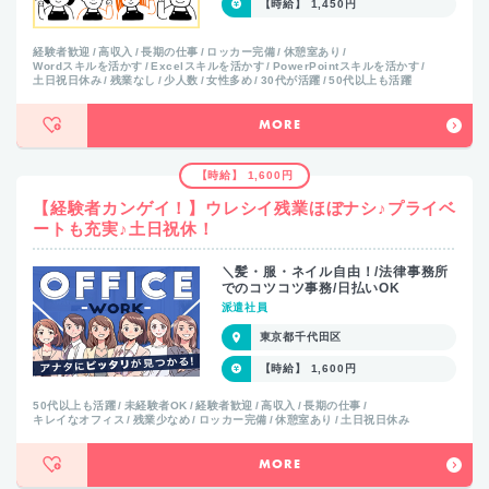
【時給】 1,450円
経験者歓迎
高収入
長期の仕事
ロッカー完備
休憩室あり
Wordスキルを活かす
Excelスキルを活かす
PowerPointスキルを活かす
土日祝日休み
残業なし
少人数
女性多め
30代が活躍
50代以上も活躍
MORE
【時給】 1,600円
【経験者カンゲイ！】ウレシイ残業ほぼナシ♪プライベ
ートも充実♪土日祝休！
＼髪・服・ネイル自由！/法律事務所
でのコツコツ事務/日払いOK
派遣社員
東京都千代田区
【時給】 1,600円
50代以上も活躍
未経験者OK
経験者歓迎
高収入
長期の仕事
キレイなオフィス
残業少なめ
ロッカー完備
休憩室あり
土日祝日休み
MORE