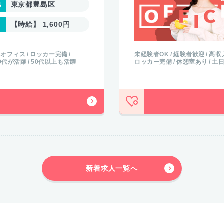
東京都港区
【時給】 1,800円
なオフィス
残業少なめ
少人数
平均年齢20代
30代が
代
30代が活躍
50代以上も活躍
高収入
長期の仕事
キレイな
Wordスキルを活かす
Exce
新着求人一覧へ