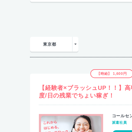
東京都
【時給】 1,800円
H程
【経験者向けマイスターワーク！
ウレシイ☆土日祝休♪高収入ワー
ヘルプデ
派遣社員