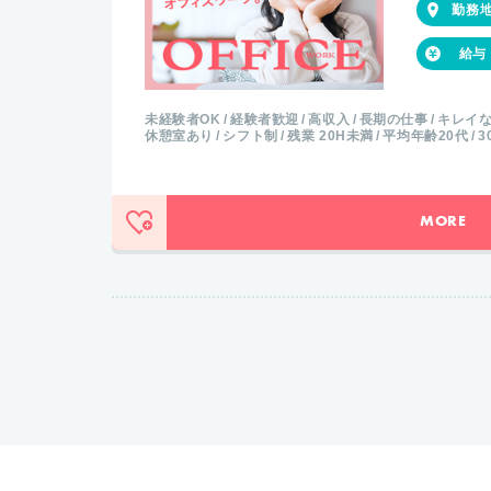
円
未経験者OK
経験者歓迎
高収入
長期の仕事
キレイ
活躍
ロッカー完備
休憩室あり
土日祝日休み
平均年齢20
MORE