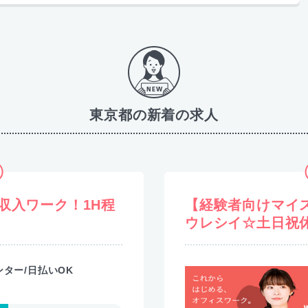
東京都の新着の求人
】残業ほぼナシ！
【経験活かせる☆
ク！
ーク！少人数の職
スク