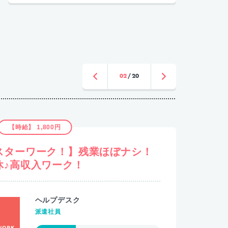
03
20
【時給】 1,850円
】ウレシイ残業ほぼナシ♪高収入ワ
【未
場！
ート
コールセンター/日払いOK
派遣社員