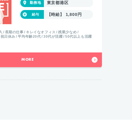
東京都中央区
【時給】 1,850円
活躍
50代以上も活躍
未経験者OK
経験者歓迎
未経験
オフィス
残業少なめ
ロッカー完備
休憩室あり
休憩室
lスキルを活かす
シフト制
MORE